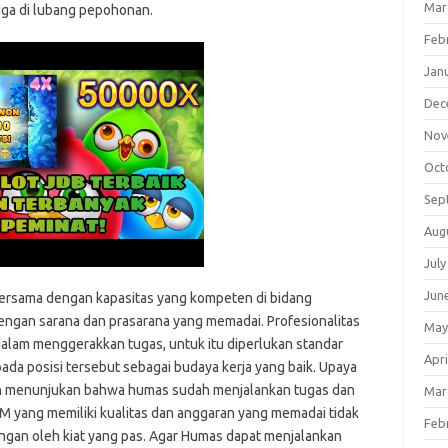
Mar
ga di lubang pepohonan.
Feb
Jan
Dec
Nov
Oct
Sep
Aug
July
Jun
ersama dengan kapasitas yang kompeten di bidang
gan sarana dan prasarana yang memadai. Profesionalitas
May
alam menggerakkan tugas, untuk itu diperlukan standar
Apri
da posisi tersebut sebagai budaya kerja yang baik. Upaya
h menunjukan bahwa humas sudah menjalankan tugas dan
Mar
DM yang memiliki kualitas dan anggaran yang memadai tidak
Feb
ungan oleh kiat yang pas. Agar Humas dapat menjalankan