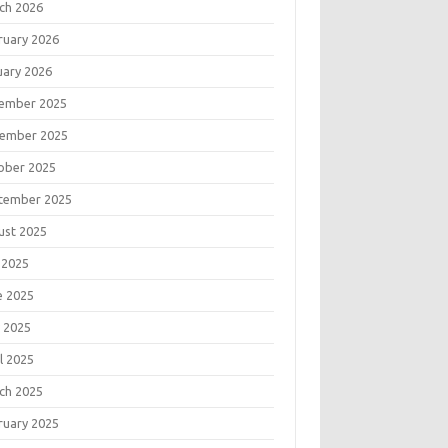
ch 2026
ruary 2026
uary 2026
ember 2025
ember 2025
ober 2025
tember 2025
ust 2025
 2025
e 2025
 2025
l 2025
ch 2025
ruary 2025