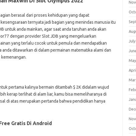
nah Maxwin Di Slot Olympus 2022
Nov
Oct
agian berasal dari proses kehidupan yang dapat
Sep
kesengsaraan ternyata jadi bagian yang menindas manusia itu
DB untuk anda mainkan, agar saat anda taruhan anda akan
Aug
por77 dengan provider Slot JDB yang mengeluarkan
July
ainan yang terlalu cocok untuk pemula dan mendapatkan
 anda ditawarkan di dalam permainan matematika alami dan
Jun
n kemenangan.
May
Apri
Mar
tuk pertama kalinya bermain ditambah $ 2K didalam wujud
Feb
h kerap terlihat di alam liar, kamu bisa memeliharanya di
Jan
sal di atas merupakan pertanda bahwa pendidikan hanya
Dec
Nov
ree Gratis Di Android
Oct