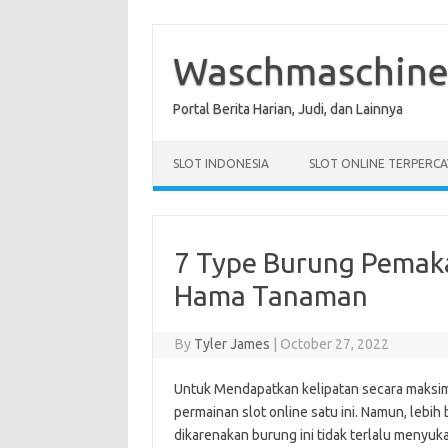
Skip
to
content
Waschmaschin
Portal Berita Harian, Judi, dan Lainnya
SLOT INDONESIA
SLOT ONLINE TERPERCA
7 Type Burung Pemak
Hama Tanaman
By
Tyler James
|
October 27, 2022
Untuk Mendapatkan kelipatan secara maksim
permainan slot online satu ini. Namun, lebi
dikarenakan burung ini tidak terlalu menyuka