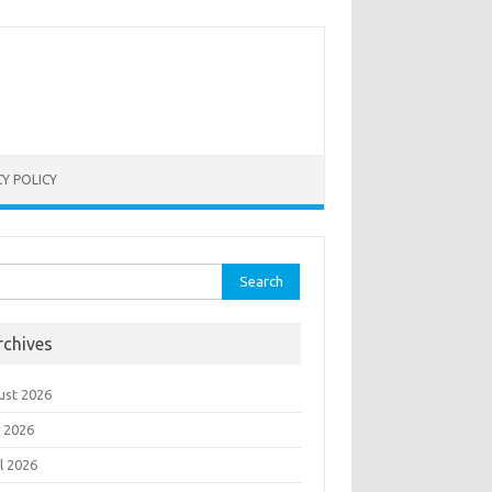
CY POLICY
rch
rchives
ust 2026
 2026
l 2026