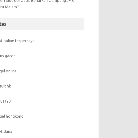
teri Slot Koi Gate: Benarkah Gampang JP di
tu Malam?
ites
ot online terpercaya
tus gacor
gel online
sult hk
tus123
gel hongkong
ot dana