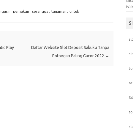
Mis
Wak
gusir
,
pemakan
,
serangga
,
tanaman
,
untuk
S
sl
tic Play
Daftar Website Slot Deposit Sakuku Tanpa
si
Potongan Paling Gacor 2022
→
to
re
Si
to
sl