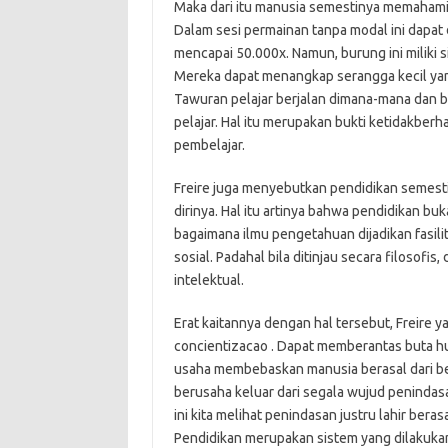
Maka dari itu manusia semestinya memahami 
Dalam sesi permainan tanpa modal ini dapat
mencapai 50.000x. Namun, burung ini miliki si
Mereka dapat menangkap serangga kecil ya
Tawuran pelajar berjalan dimana-mana dan 
pelajar. Hal itu merupakan bukti ketidakbe
pembelajar.
Freire juga menyebutkan pendidikan semesti
dirinya. Hal itu artinya bahwa pendidikan bu
bagaimana ilmu pengetahuan dijadikan fasil
sosial. Padahal bila ditinjau secara filosof
intelektual.
Erat kaitannya dengan hal tersebut, Freire
concientizacao . Dapat memberantas buta hu
usaha membebaskan manusia berasal dari be
berusaha keluar dari segala wujud peninda
ini kita melihat penindasan justru lahir bera
Pendidikan merupakan sistem yang dilakuka