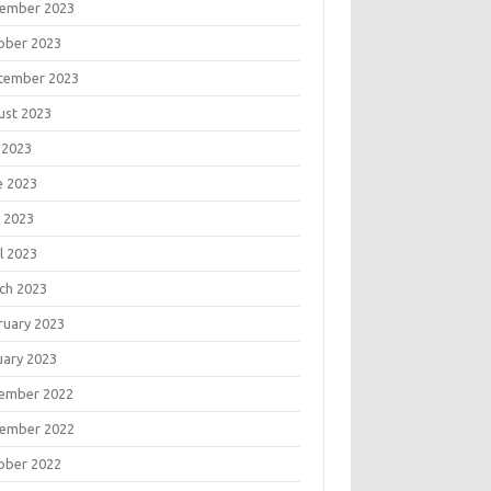
ember 2023
ober 2023
tember 2023
ust 2023
 2023
e 2023
 2023
l 2023
ch 2023
ruary 2023
uary 2023
ember 2022
ember 2022
ober 2022