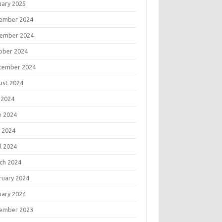
uary 2025
ember 2024
ember 2024
ober 2024
tember 2024
ust 2024
 2024
e 2024
 2024
l 2024
ch 2024
ruary 2024
uary 2024
ember 2023