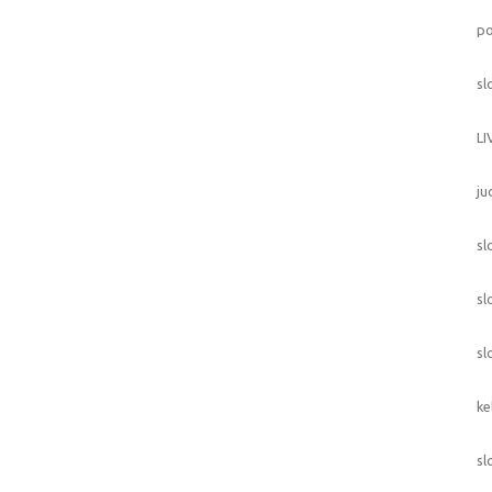
p
sl
L
ju
sl
sl
sl
ke
sl