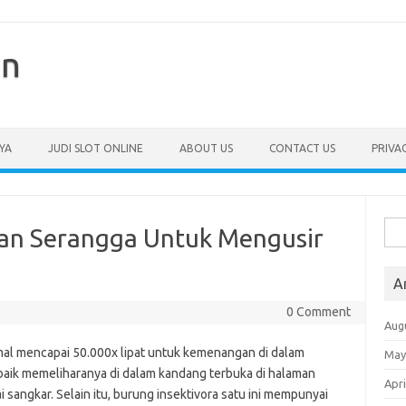
en
YA
JUDI SLOT ONLINE
ABOUT US
CONTACT US
PRIVA
Sea
an Serangga Untuk Mengusir
for:
A
0 Comment
Aug
al mencapai 50.000x lipat untuk kemenangan di dalam
May
h baik memeliharanya di dalam kandang terbuka di halaman
Apri
i sangkar. Selain itu, burung insektivora satu ini mempunyai