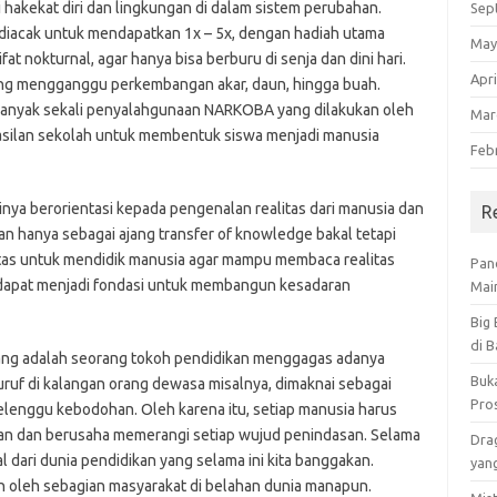
hakekat diri dan lingkungan di dalam sistem perubahan.
Sep
 diacak untuk mendapatkan 1x – 5x, dengan hadiah utama
May
fat nokturnal, agar hanya bisa berburu di senja dan dini hari.
Apri
ng mengganggu perkembangan akar, daun, hingga buah.
banyak sekali penyalahgunaan NARKOBA yang dilakukan oleh
Mar
rhasilan sekolah untuk membentuk siswa menjadi manusia
Feb
nya berorientasi kepada pengenalan realitas dari manusia dan
R
kan hanya sebagai ajang transfer of knowledge bakal tetapi
itas untuk mendidik manusia agar mampu membaca realitas
Pan
is, dapat menjadi fondasi untuk membangun kesadaran
Main
Big
di 
 yang adalah seorang tokoh pendidikan menggagas adanya
Buk
ruf di kalangan orang dewasa misalnya, dimaknai sebagai
Pro
lenggu kebodohan. Oleh karena itu, setiap manusia harus
san dan berusaha memerangi setiap wujud penindasan. Selama
Dra
sal dari dunia pendidikan yang selama ini kita banggakan.
yan
n oleh sebagian masyarakat di belahan dunia manapun.