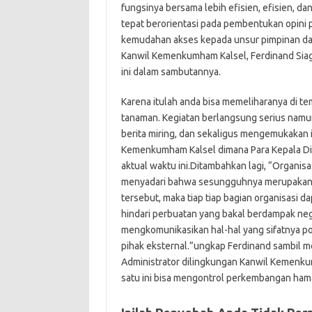
fungsinya bersama lebih efisien, efisien, da
tepat berorientasi pada pembentukan opini 
kemudahan akses kepada unsur pimpinan dan 
Kanwil Kemenkumham Kalsel, Ferdinand Sia
ini dalam sambutannya.
Karena itulah anda bisa memeliharanya di te
tanaman. Kegiatan berlangsung serius namun
berita miring, dan sekaligus mengemukakan i
Kemenkumham Kalsel dimana Para Kepala Div
aktual waktu ini.Ditambahkan lagi, “Organisas
menyadari bahwa sesungguhnya merupakan 
tersebut, maka tiap tiap bagian organisasi 
hindari perbuatan yang bakal berdampak nega
mengkomunikasikan hal-hal yang sifatnya po
pihak eksternal.”ungkap Ferdinand sambil 
Administrator dilingkungan Kanwil Kemenkum
satu ini bisa mengontrol perkembangan ham