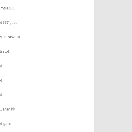
ompa303
ot777 gacor
IVE DRAW HK
di slot
ot
ot
ot
luaran hk
ot gacor