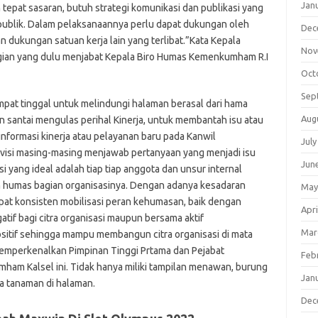
Jan
n tepat sasaran, butuh strategi komunikasi dan publikasi yang
publik. Dalam pelaksanaannya perlu dapat dukungan oleh
Dec
dukungan satuan kerja lain yang terlibat.”Kata Kepala
Nov
gian yang dulu menjabat Kepala Biro Humas Kemenkumham R.I
Oct
Sep
mpat tinggal untuk melindungi halaman berasal dari hama
Aug
 santai mengulas perihal Kinerja, untuk membantah isu atau
nformasi kinerja atau pelayanan baru pada Kanwil
July
isi masing-masing menjawab pertanyaan yang menjadi isu
Jun
i yang ideal adalah tiap tiap anggota dan unsur internal
humas bagian organisasinya. Dengan adanya kesadaran
May
dapat konsisten mobilisasi peran kehumasan, baik dengan
Apri
tif bagi citra organisasi maupun bersama aktif
Mar
sitif sehingga mampu membangun citra organisasi di mata
memperkenalkan Pimpinan Tinggi Prtama dan Pejabat
Feb
ham Kalsel ini. Tidak hanya miliki tampilan menawan, burung
Jan
a tanaman di halaman.
Dec