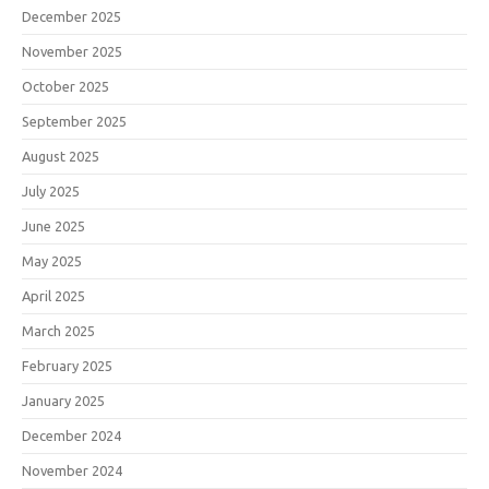
December 2025
November 2025
October 2025
September 2025
August 2025
July 2025
June 2025
May 2025
April 2025
March 2025
February 2025
January 2025
December 2024
November 2024