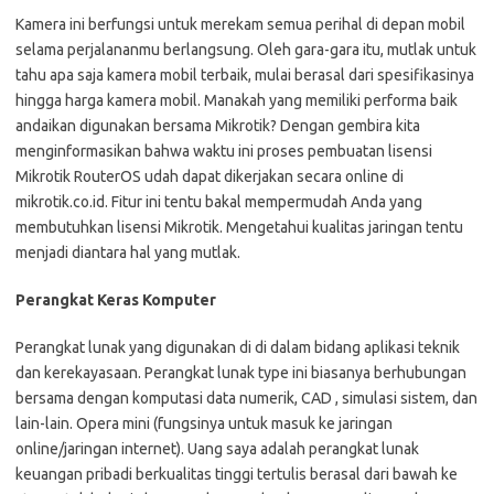
Kamera ini berfungsi untuk merekam semua perihal di depan mobil
selama perjalananmu berlangsung. Oleh gara-gara itu, mutlak untuk
tahu apa saja kamera mobil terbaik, mulai berasal dari spesifikasinya
hingga harga kamera mobil. Manakah yang memiliki performa baik
andaikan digunakan bersama Mikrotik? Dengan gembira kita
menginformasikan bahwa waktu ini proses pembuatan lisensi
Mikrotik RouterOS udah dapat dikerjakan secara online di
mikrotik.co.id. Fitur ini tentu bakal mempermudah Anda yang
membutuhkan lisensi Mikrotik. Mengetahui kualitas jaringan tentu
menjadi diantara hal yang mutlak.
Perangkat Keras Komputer
Perangkat lunak yang digunakan di di dalam bidang aplikasi teknik
dan kerekayasaan. Perangkat lunak type ini biasanya berhubungan
bersama dengan komputasi data numerik, CAD , simulasi sistem, dan
lain-lain. Opera mini (fungsinya untuk masuk ke jaringan
online/jaringan internet). Uang saya adalah perangkat lunak
keuangan pribadi berkualitas tinggi tertulis berasal dari bawah ke