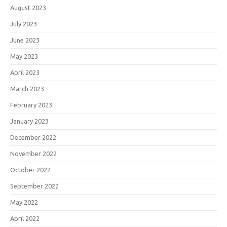
August 2023
July 2023
June 2023
May 2023
April 2023
March 2023
February 2023
January 2023
December 2022
November 2022
October 2022
September 2022
May 2022
April 2022