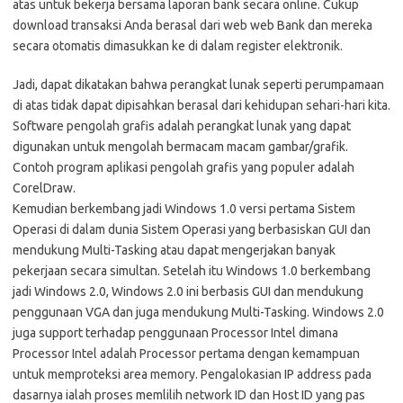
atas untuk bekerja bersama laporan bank secara online. Cukup
download transaksi Anda berasal dari web web Bank dan mereka
secara otomatis dimasukkan ke di dalam register elektronik.
Jadi, dapat dikatakan bahwa perangkat lunak seperti perumpamaan
di atas tidak dapat dipisahkan berasal dari kehidupan sehari-hari kita.
Software pengolah grafis adalah perangkat lunak yang dapat
digunakan untuk mengolah bermacam macam gambar/grafik.
Contoh program aplikasi pengolah grafis yang populer adalah
CorelDraw.
Kemudian berkembang jadi Windows 1.0 versi pertama Sistem
Operasi di dalam dunia Sistem Operasi yang berbasiskan GUI dan
mendukung Multi-Tasking atau dapat mengerjakan banyak
pekerjaan secara simultan. Setelah itu Windows 1.0 berkembang
jadi Windows 2.0, Windows 2.0 ini berbasis GUI dan mendukung
penggunaan VGA dan juga mendukung Multi-Tasking. Windows 2.0
juga support terhadap penggunaan Processor Intel dimana
Processor Intel adalah Processor pertama dengan kemampuan
untuk memproteksi area memory. Pengalokasian IP address pada
dasarnya ialah proses memlilih network ID dan Host ID yang pas