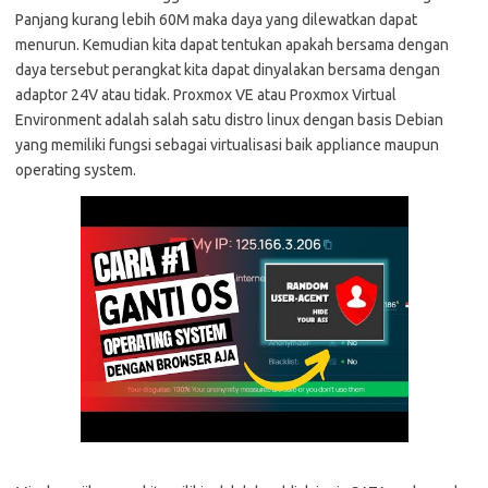
Panjang kurang lebih 60M maka daya yang dilewatkan dapat
menurun. Kemudian kita dapat tentukan apakah bersama dengan
daya tersebut perangkat kita dapat dinyalakan bersama dengan
adaptor 24V atau tidak. Proxmox VE atau Proxmox Virtual
Environment adalah salah satu distro linux dengan basis Debian
yang memiliki fungsi sebagai virtualisasi baik appliance maupun
operating system.