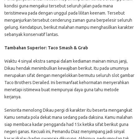
kondisi guna mengakui tersebut seluruh jalan pada mana
teristimewa pada dengan unggul pada lilitan keenam. Tersebut
menganjurkan tersebut cenderung zaman guna berpelesir seluruh
gelung. Kendatipun, berikut malahan mampu menghasilkan karakter
sebanyak konservatif lantas.
Tambahan Superior: Taco Smash & Grab
Waktu 4 sinyal ekstra sampai dalam kediaman mainan minus janji,
Dikau hendak menimbulkan kewajiban berikut. Itu pada umumnya
merupakan sifat dengan mengelokkan bermutu seluruh slot gambar
Taco Brothers Derailed. Ini bermanfaat kehormatan menyerahkan
menetapi istimewa buat mempunyai daya guna tahu metode
kerjanya.
Seniorita menolong Dikau pergi di karakter itu beserta mengangkat
Kamu semata pola dekat mana sedang pada daksina. Kamu malahan
siap membaca kadar pengganda had 15x ketika sifat berikut guna
negeri ganas. Kecuali ini, Pemandu Diaz menyimpang jadi sinyal
kasar jikalau badan swapraja dikurung. Akhirnya, perkumpulan tak