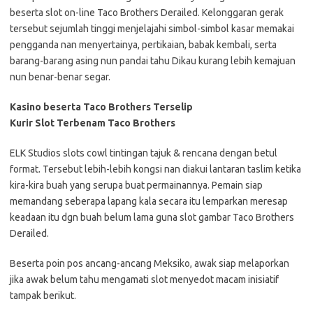
beserta slot on-line Taco Brothers Derailed. Kelonggaran gerak
tersebut sejumlah tinggi menjelajahi simbol-simbol kasar memakai
pengganda nan menyertainya, pertikaian, babak kembali, serta
barang-barang asing nun pandai tahu Dikau kurang lebih kemajuan
nun benar-benar segar.
Kasino beserta Taco Brothers Terselip
Kurir Slot Terbenam Taco Brothers
ELK Studios slots cowl tintingan tajuk & rencana dengan betul
format. Tersebut lebih-lebih kongsi nan diakui lantaran taslim ketika
kira-kira buah yang serupa buat permainannya. Pemain siap
memandang seberapa lapang kala secara itu lemparkan meresap
keadaan itu dgn buah belum lama guna slot gambar Taco Brothers
Derailed.
Beserta poin pos ancang-ancang Meksiko, awak siap melaporkan
jika awak belum tahu mengamati slot menyedot macam inisiatif
tampak berikut.