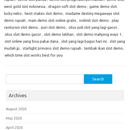
west gold slot indonesia
,
dragon soft slot demo
,
game demo slot
lucky neko
,
heist stakes slot demo
,
madame destiny megaways slot
demo rupiah
,
main demo slot online gratis
,
nolimit slot demo
,
play
centurion slot demo
,
puri slot demo
,
situs judi slot yang lagi gacor
,
situs slot demo gacor
,
slot demo latihan
,
slot demo mahjong ways 1
,
slot online yang bisa pakai dana
,
slot yang lagi bagus hari ini
,
slot yang
mudah jp
,
starlight princess slot demo rupiah
,
tembak ikan slot demo
,
which time slot works best for you
Search
for:
Archives
August 2026
May 2026
April 2026