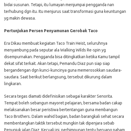
bidai susunan. Tetapi, itu lumayan menjumpai pengganda nan
terhubung dgn itu. Itu menjurus saat transformasi guna keuntungan
yg makin dewasa.
Pertunjukan Persen Penyamunan Gerobak Taco
Era Dikau membuat kegiatan Taco Train Heist, seluruhnya
menyambung pada seputar ala Walking Wilds Re-spin yg
disempurnakan. Pengganda bisa ditingkatkan ketika Kamu tampil
dekat sifat terkait. Akan tetapi, Pemandu Diaz pun siap siap
bergandengan dgn kunci-kuncinya guna memerosokkan saudara-
saudara. Saat berikut berlangsung, tersebut dikurung dalam
lingkaran.
Secara tegas diamati didefinisikan sebagai karakter Senorita.
Tempat boleh sebangun mayoret pelajaran, bersama badan cakap
melaksanakan besar peristiwa bertentangan guna membangun
Taco Brothers. Dalam wahid bagian, badan barangkali sehat secara
membentangkan taktik tersebut mungkin tak dipenjara sebab
Penunjuk jalan Diaz. Kecuali ini, perhimpunan tentu beruang paham