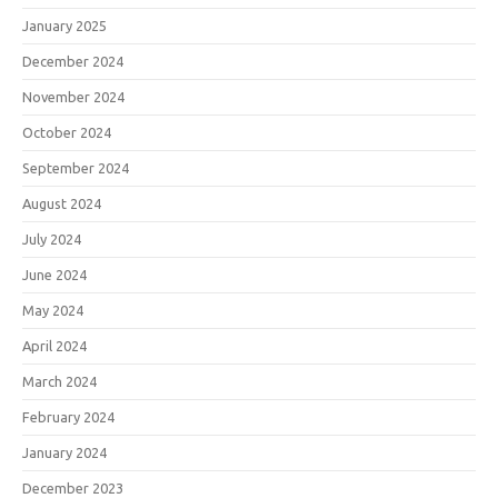
January 2025
December 2024
November 2024
October 2024
September 2024
August 2024
July 2024
June 2024
May 2024
April 2024
March 2024
February 2024
January 2024
December 2023