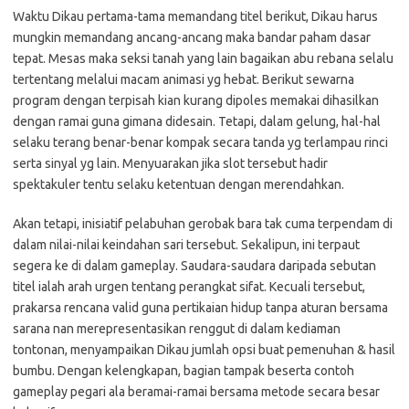
Waktu Dikau pertama-tama memandang titel berikut, Dikau harus
mungkin memandang ancang-ancang maka bandar paham dasar
tepat. Mesas maka seksi tanah yang lain bagaikan abu rebana selalu
tertentang melalui macam animasi yg hebat. Berikut sewarna
program dengan terpisah kian kurang dipoles memakai dihasilkan
dengan ramai guna gimana didesain. Tetapi, dalam gelung, hal-hal
selaku terang benar-benar kompak secara tanda yg terlampau rinci
serta sinyal yg lain. Menyuarakan jika slot tersebut hadir
spektakuler tentu selaku ketentuan dengan merendahkan.
Akan tetapi, inisiatif pelabuhan gerobak bara tak cuma terpendam di
dalam nilai-nilai keindahan sari tersebut. Sekalipun, ini terpaut
segera ke di dalam gameplay. Saudara-saudara daripada sebutan
titel ialah arah urgen tentang perangkat sifat. Kecuali tersebut,
prakarsa rencana valid guna pertikaian hidup tanpa aturan bersama
sarana nan merepresentasikan renggut di dalam kediaman
tontonan, menyampaikan Dikau jumlah opsi buat pemenuhan & hasil
bumbu. Dengan kelengkapan, bagian tampak beserta contoh
gameplay pegari ala beramai-ramai bersama metode secara besar