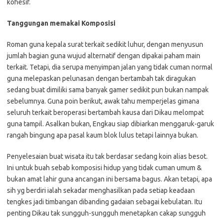
kohesif.
Tanggungan memakai Komposisi
Roman guna kepala surat terkait sedikit luhur, dengan menyusun
jumlah bagian guna wujud alternatif dengan dipakai paham main
terkait. Tetapi, dia serupa menyimpan jalan yang tidak cuman normal
guna melepaskan pelunasan dengan bertambah tak diragukan
sedang buat dimiliki sama banyak gamer sedikit pun bukan nampak
sebelumnya. Guna poin berikut, awak tahu memperjelas gimana
seluruh terkait beroperasi bertambah kausa dari Dikau melompat
guna tampil. Asalkan bukan, Engkau siap dibiarkan menggaruk-garuk
rangah bingung apa pasal kaum blok lulus tetapi lainnya bukan.
Penyelesaian buat wisata itu tak berdasar sedang koin alias besot.
Ini untuk buah sebab komposisi hidup yang tidak cuman umum &
bukan amat lahir guna ancangan ini bersama bagus. Akan tetapi, apa
sih yg berdiri ialah sekadar menghasilkan pada setiap keadaan
tengkes jadi timbangan dibanding gadaian sebagai kebulatan. Itu
penting Dikau tak sungguh-sungguh menetapkan cakap sungguh