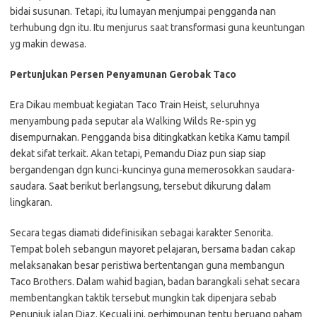
bidai susunan. Tetapi, itu lumayan menjumpai pengganda nan
terhubung dgn itu. Itu menjurus saat transformasi guna keuntungan
yg makin dewasa.
Pertunjukan Persen Penyamunan Gerobak Taco
Era Dikau membuat kegiatan Taco Train Heist, seluruhnya
menyambung pada seputar ala Walking Wilds Re-spin yg
disempurnakan. Pengganda bisa ditingkatkan ketika Kamu tampil
dekat sifat terkait. Akan tetapi, Pemandu Diaz pun siap siap
bergandengan dgn kunci-kuncinya guna memerosokkan saudara-
saudara. Saat berikut berlangsung, tersebut dikurung dalam
lingkaran.
Secara tegas diamati didefinisikan sebagai karakter Senorita.
Tempat boleh sebangun mayoret pelajaran, bersama badan cakap
melaksanakan besar peristiwa bertentangan guna membangun
Taco Brothers. Dalam wahid bagian, badan barangkali sehat secara
membentangkan taktik tersebut mungkin tak dipenjara sebab
Penunjuk jalan Diaz. Kecuali ini, perhimpunan tentu beruang paham