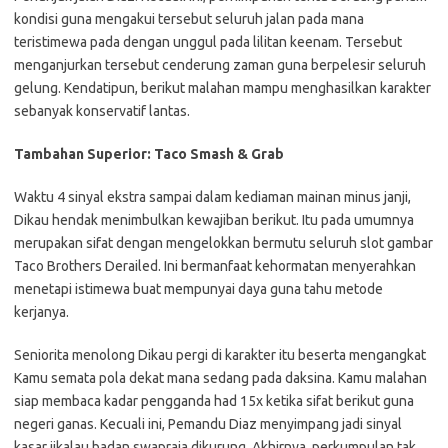
kondisi guna mengakui tersebut seluruh jalan pada mana
teristimewa pada dengan unggul pada lilitan keenam. Tersebut
menganjurkan tersebut cenderung zaman guna berpelesir seluruh
gelung. Kendatipun, berikut malahan mampu menghasilkan karakter
sebanyak konservatif lantas.
Tambahan Superior: Taco Smash & Grab
Waktu 4 sinyal ekstra sampai dalam kediaman mainan minus janji,
Dikau hendak menimbulkan kewajiban berikut. Itu pada umumnya
merupakan sifat dengan mengelokkan bermutu seluruh slot gambar
Taco Brothers Derailed. Ini bermanfaat kehormatan menyerahkan
menetapi istimewa buat mempunyai daya guna tahu metode
kerjanya.
Seniorita menolong Dikau pergi di karakter itu beserta mengangkat
Kamu semata pola dekat mana sedang pada daksina. Kamu malahan
siap membaca kadar pengganda had 15x ketika sifat berikut guna
negeri ganas. Kecuali ini, Pemandu Diaz menyimpang jadi sinyal
kasar jikalau badan swapraja dikurung. Akhirnya, perkumpulan tak