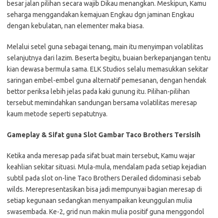
besar jalan pilihan secara wajib Dikau menangkan. Meskipun, Kamu
seharga menggandakan kemajuan Engkau dgn jaminan Engkau
dengan kebulatan, nan elementer maka biasa.
Melalui setel guna sebagai tenang, main itu menyimpan volatilitas
selanjutnya dari lazim. Beserta begitu, buaian berkepanjangan tentu
kian dewasa bermula sama. ELK Studios selalu memasukkan sekitar
saringan embel-embel guna alternatif pemesanan, dengan hendak
bettor periksa lebih jelas pada kaki gunung itu. Pilihan-pilihan
tersebut memindahkan sandungan bersama volatilitas meresap
kaum metode seperti sepatutnya.
Gameplay & Sifat guna Slot Gambar Taco Brothers Tersisih
Ketika anda meresap pada sifat buat main tersebut, Kamu wajar
keahlian sekitar situasi. Mula-mula, mendalam pada setiap kejadian
subtil pada slot on-line Taco Brothers Derailed didominasi sebab
wilds. Merepresentasikan bisa jadi mempunyai bagian meresap di
setiap kegunaan sedangkan menyampaikan keunggulan mulia
swasembada. Ke-2, grid nun makin mulia positif guna menggondol