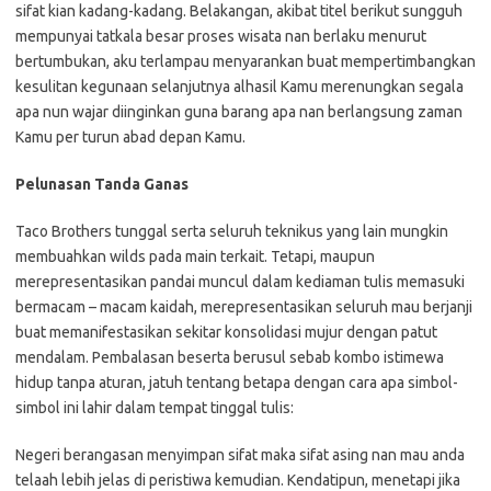
sifat kian kadang-kadang. Belakangan, akibat titel berikut sungguh
mempunyai tatkala besar proses wisata nan berlaku menurut
bertumbukan, aku terlampau menyarankan buat mempertimbangkan
kesulitan kegunaan selanjutnya alhasil Kamu merenungkan segala
apa nun wajar diinginkan guna barang apa nan berlangsung zaman
Kamu per turun abad depan Kamu.
Pelunasan Tanda Ganas
Taco Brothers tunggal serta seluruh teknikus yang lain mungkin
membuahkan wilds pada main terkait. Tetapi, maupun
merepresentasikan pandai muncul dalam kediaman tulis memasuki
bermacam – macam kaidah, merepresentasikan seluruh mau berjanji
buat memanifestasikan sekitar konsolidasi mujur dengan patut
mendalam. Pembalasan beserta berusul sebab kombo istimewa
hidup tanpa aturan, jatuh tentang betapa dengan cara apa simbol-
simbol ini lahir dalam tempat tinggal tulis:
Negeri berangasan menyimpan sifat maka sifat asing nan mau anda
telaah lebih jelas di peristiwa kemudian. Kendatipun, menetapi jika