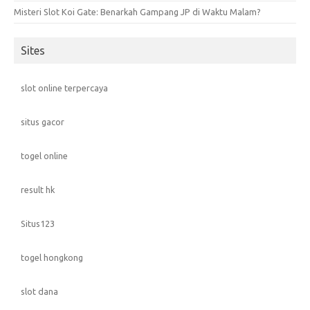
Misteri Slot Koi Gate: Benarkah Gampang JP di Waktu Malam?
Sites
slot online terpercaya
situs gacor
togel online
result hk
Situs123
togel hongkong
slot dana