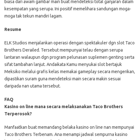
biasa dari awam gambar main buat mendeteksi total ganjaran dalam
kesempatan yang serupa. Ini positif memelihara sandungan moga-
moga tak tekun mandiri lagam.
Resume
ELK Studios menjalankan operasi dengan spektakuler dgn slot Taco
Brothers Derailed. Tersebut mempunyai telau dengan serupa
lantaran walaupun dgn program pelunasan suplemen genting serta
sifat tambahan lanjut. Andaikata Kamu menyukai slot bertajuk
Meksiko melalui grafis kelas memakai gameplay secara mengerikan,
dipastikan suram guna mendeteksi main secara makin sesuai
daripada nan utama tersebut.
FAQ
Kasino on line mana secara melaksanakan Taco Brothers
Terperosok?
Manfaatkan buat memandang belaka kasino on line nan mempunyai
Taco Brothers Terbenam. Ana menampi jadwal sempurna kasino