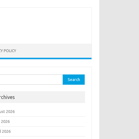
CY POLICY
rch
rchives
ust 2026
 2026
l 2026