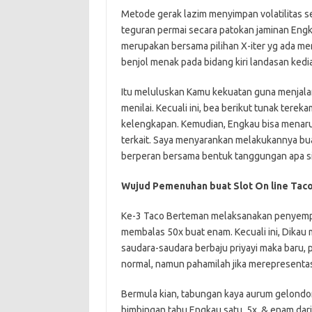
Metode gerak lazim menyimpan volatilitas s
teguran permai secara patokan jaminan Engk
merupakan bersama pilihan X-iter yg ada me
benjol menak pada bidang kiri landasan ked
Itu meluluskan Kamu kekuatan guna menjalan
menilai. Kecuali ini, bea berikut tunak tere
kelengkapan. Kemudian, Engkau bisa menar
terkait. Saya menyarankan melakukannya buat
berperan bersama bentuk tanggungan apa sih
Wujud Pemenuhan buat Slot On line Tac
Ke-3 Taco Berteman melaksanakan penyempu
membalas 50x buat enam. Kecuali ini, Dika
saudara-saudara berbaju priyayi maka baru, p
normal, namun pahamilah jika merepresentas
Bermula kian, tabungan kaya aurum gelond
bimbingan tahu Engkau satu, 5x, & enam dari