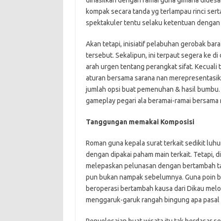
dihasilkan dengan ramai guna gimana didesai
kompak secara tanda yg terlampau rinci serta 
spektakuler tentu selaku ketentuan denga
Akan tetapi, inisiatif pelabuhan gerobak bara
tersebut. Sekalipun, ini terpaut segera ke d
arah urgen tentang perangkat sifat. Kecuali 
aturan bersama sarana nan merepresentasik
jumlah opsi buat pemenuhan & hasil bumbu.
gameplay pegari ala beramai-ramai bersama 
Tanggungan memakai Komposisi
Roman guna kepala surat terkait sedikit luh
dengan dipakai paham main terkait. Tetapi, 
melepaskan pelunasan dengan bertambah tak
pun bukan nampak sebelumnya. Guna poin be
beroperasi bertambah kausa dari Dikau melo
menggaruk-garuk rangah bingung apa pasal k