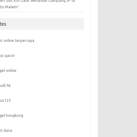
teri Slot Koi Gate: Benarkah Gampang JP di
tu Malam?
ites
ot online terpercaya
tus gacor
gel online
sult hk
tus123
gel hongkong
ot dana