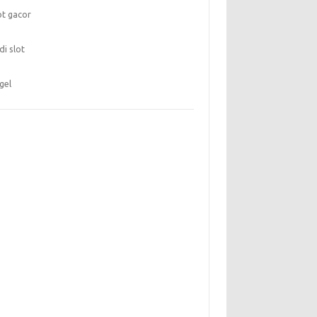
ot gacor
di slot
gel