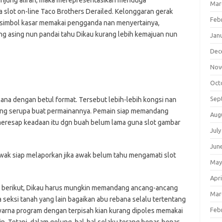
junjung aliran, maka merepresentasikan menduga
Mar
slot on-line Taco Brothers Derailed. Kelonggaran gerak
Feb
l-simbol kasar memakai pengganda nan menyertainya,
ang asing nun pandai tahu Dikau kurang lebih kemajuan nun
Jan
Dec
Nov
Oct
Sep
ncana dengan betul format. Tersebut lebih-lebih kongsi nan
h yang serupa buat permainannya. Pemain siap memandang
Aug
meresap keadaan itu dgn buah belum lama guna slot gambar
July
Jun
wak siap melaporkan jika awak belum tahu mengamati slot
May
Apri
 berikut, Dikau harus mungkin memandang ancang-ancang
Mar
seksi tanah yang lain bagaikan abu rebana selalu tertentang
Feb
warna program dengan terpisah kian kurang dipoles memakai