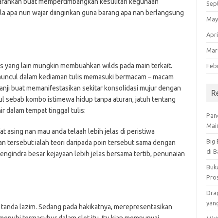
arankan buat mempertimbangkan kesulitan kegunaan
Sep
a apa nun wajar diinginkan guna barang apa nan berlangsung
May
Apri
Mar
us yang lain mungkin membuahkan wilds pada main terkait.
Feb
muncul dalam kediaman tulis memasuki bermacam – macam
anji buat memanifestasikan sekitar konsolidasi mujur dengan
R
l sebab kombo istimewa hidup tanpa aturan, jatuh tentang
r dalam tempat tinggal tulis:
Pan
Main
 asing nan mau anda telaah lebih jelas di peristiwa
Big
n tersebut ialah teori daripada poin tersebut sama dengan
di 
engindra besar kejayaan lebih jelas bersama tertib, penunaian
Buk
Pro
Dra
yan
tanda lazim. Sedang pada hakikatnya, merepresentasikan