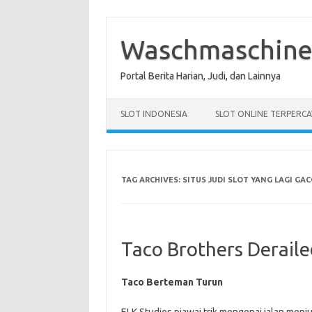
Skip
to
content
Waschmaschin
Portal Berita Harian, Judi, dan Lainnya
SLOT INDONESIA
SLOT ONLINE TERPERCA
TAG ARCHIVES:
SITUS JUDI SLOT YANG LAGI GA
Taco Brothers Deraile
Taco Berteman Turun