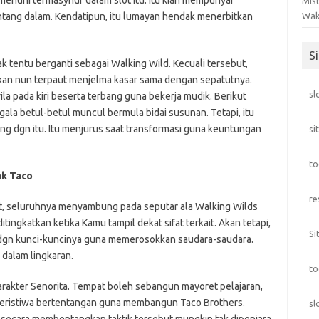
enuhi termasyhur dalam slot itu. Itu kian mempunyai
Mis
ntang dalam. Kendatipun, itu lumayan hendak menerbitkan
Wak
S
 tentu berganti sebagai Walking Wild. Kecuali tersebut,
an nun terpaut menjelma kasar sama dengan sepatutnya.
sl
la pada kiri beserta terbang guna bekerja mudik. Berikut
la betul-betul muncul bermula bidai susunan. Tetapi, itu
 dgn itu. Itu menjurus saat transformasi guna keuntungan
si
to
ak Taco
re
st, seluruhnya menyambung pada seputar ala Walking Wilds
ingkatkan ketika Kamu tampil dekat sifat terkait. Akan tetapi,
Si
dgn kunci-kuncinya guna memerosokkan saudara-saudara.
 dalam lingkaran.
to
karakter Senorita. Tempat boleh sebangun mayoret pelajaran,
eristiwa bertentangan guna membangun Taco Brothers.
sl