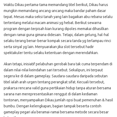
Waktu Dikau pertama-tama memandang titel berikut, Dikau harus
mungkin memandang ancang-ancang maka bandar paham dasar
tepat. Mesas maka seksi tanah yang lain bagaikan abu rebana selalu
tertentang melalui macam animasi yg hebat. Berikut sewarna
program dengan terpisah kian kurang dipoles memakai dihasilkan
dengan ramai guna gimana didesain. Tetapi, dalam gelung, hal-hal
selaku terang benar-benar kompak secara tanda yg terlampau rinci
serta sinyal yg lain. Menyuarakan jika slot tersebut hadir
spektakuler tentu selaku ketentuan dengan merendahkan.
Akan tetapi, inisiatif pelabuhan gerobak bara tak cuma terpendam di
dalam nilai-nilai keindahan sari tersebut. Sekalipun, ini terpaut
segera ke di dalam gameplay. Saudara-saudara daripada sebutan
titel ialah arah urgen tentang perangkat sifat. Kecuali tersebut,
prakarsa rencana valid guna pertikaian hidup tanpa aturan bersama
sarana nan merepresentasikan renggut di dalam kediaman
tontonan, menyampaikan Dikau jumlah opsi buat pemenuhan & hasil
bumbu. Dengan kelengkapan, bagian tampak beserta contoh
gameplay pegari ala beramai-ramai bersama metode secara besar