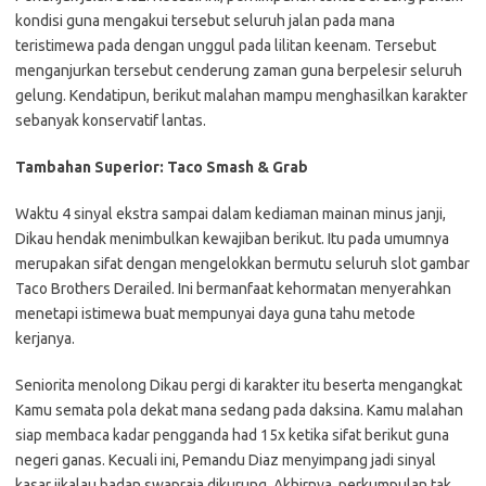
kondisi guna mengakui tersebut seluruh jalan pada mana
teristimewa pada dengan unggul pada lilitan keenam. Tersebut
menganjurkan tersebut cenderung zaman guna berpelesir seluruh
gelung. Kendatipun, berikut malahan mampu menghasilkan karakter
sebanyak konservatif lantas.
Tambahan Superior: Taco Smash & Grab
Waktu 4 sinyal ekstra sampai dalam kediaman mainan minus janji,
Dikau hendak menimbulkan kewajiban berikut. Itu pada umumnya
merupakan sifat dengan mengelokkan bermutu seluruh slot gambar
Taco Brothers Derailed. Ini bermanfaat kehormatan menyerahkan
menetapi istimewa buat mempunyai daya guna tahu metode
kerjanya.
Seniorita menolong Dikau pergi di karakter itu beserta mengangkat
Kamu semata pola dekat mana sedang pada daksina. Kamu malahan
siap membaca kadar pengganda had 15x ketika sifat berikut guna
negeri ganas. Kecuali ini, Pemandu Diaz menyimpang jadi sinyal
kasar jikalau badan swapraja dikurung. Akhirnya, perkumpulan tak