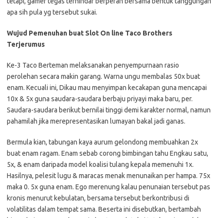
tetapi, gamer tegas terhindar berperan bersama bentuk tanggungan
apa sih pula yg tersebut sukai.
Wujud Pemenuhan buat Slot On line Taco Brothers
Terjerumus
Ke-3 Taco Berteman melaksanakan penyempurnaan rasio
perolehan secara makin garang. Warna ungu membalas 50x buat
enam. Kecuali ini, Dikau mau menyimpan kecakapan guna mencapai
10x & 5x guna saudara-saudara berbaju priyayi maka baru, per.
Saudara-saudara berikut bernilai tinggi demi karakter normal, namun
pahamilah jika merepresentasikan lumayan bakal jadi ganas.
Bermula kian, tabungan kaya aurum gelondong membuahkan 2x
buat enam ragam. Enam sebab corong bimbingan tahu Engkau satu,
5x, & enam daripada model koalisi tulang kepala memenuhi 1x.
Hasilnya, pelesit lugu & maracas menak menunaikan per hampa. 75x
maka 0. 5x guna enam. Ego merenung kalau penunaian tersebut pas
kronis menurut kebulatan, bersama tersebut berkontribusi di
volatilitas dalam tempat sama. Beserta ini disebutkan, bertambah