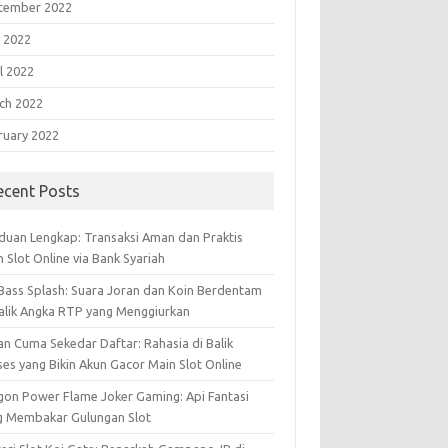
tember 2022
 2022
l 2022
ch 2022
ruary 2022
ecent Posts
duan Lengkap: Transaksi Aman dan Praktis
 Slot Online via Bank Syariah
 Bass Splash: Suara Joran dan Koin Berdentam
Balik Angka RTP yang Menggiurkan
an Cuma Sekedar Daftar: Rahasia di Balik
ses yang Bikin Akun Gacor Main Slot Online
gon Power Flame Joker Gaming: Api Fantasi
g Membakar Gulungan Slot