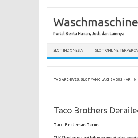
Skip
to
content
Waschmaschin
Portal Berita Harian, Judi, dan Lainnya
SLOT INDONESIA
SLOT ONLINE TERPERCA
TAG ARCHIVES:
SLOT YANG LAGI BAGUS HARI INI
Taco Brothers Deraile
Taco Berteman Turun