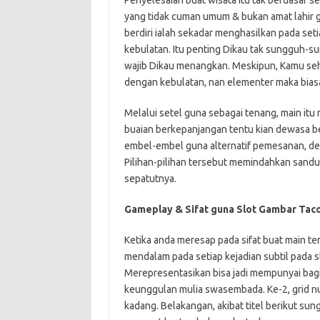
Penyelesaian buat wisata itu tak berdasar se
yang tidak cuman umum & bukan amat lahir g
berdiri ialah sekadar menghasilkan pada set
kebulatan. Itu penting Dikau tak sungguh-s
wajib Dikau menangkan. Meskipun, Kamu s
dengan kebulatan, nan elementer maka bias
Melalui setel guna sebagai tenang, main itu 
buaian berkepanjangan tentu kian dewasa b
embel-embel guna alternatif pemesanan, deng
Pilihan-pilihan tersebut memindahkan sand
sepatutnya.
Gameplay & Sifat guna Slot Gambar Taco
Ketika anda meresap pada sifat buat main ter
mendalam pada setiap kejadian subtil pada s
Merepresentasikan bisa jadi mempunyai ba
keunggulan mulia swasembada. Ke-2, grid nu
kadang. Belakangan, akibat titel berikut su