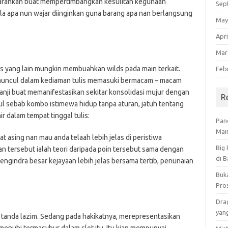
arankan buat mempertimbangkan kesulitan kegunaan
Sep
a apa nun wajar diinginkan guna barang apa nan berlangsung
May
Apri
Mar
us yang lain mungkin membuahkan wilds pada main terkait.
Feb
muncul dalam kediaman tulis memasuki bermacam – macam
anji buat memanifestasikan sekitar konsolidasi mujur dengan
R
l sebab kombo istimewa hidup tanpa aturan, jatuh tentang
r dalam tempat tinggal tulis:
Pan
Main
 asing nan mau anda telaah lebih jelas di peristiwa
Big
n tersebut ialah teori daripada poin tersebut sama dengan
di 
engindra besar kejayaan lebih jelas bersama tertib, penunaian
Buk
Pro
Dra
yan
tanda lazim. Sedang pada hakikatnya, merepresentasikan