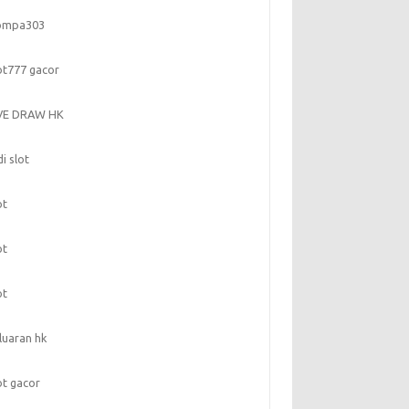
ompa303
ot777 gacor
IVE DRAW HK
di slot
ot
ot
ot
luaran hk
ot gacor