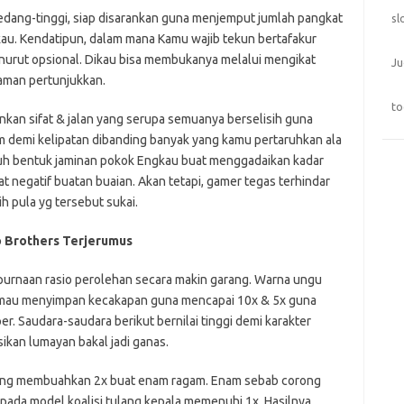
edang-tinggi, siap disarankan guna menjemput jumlah pangkat
sl
au. Kendatipun, dalam mana Kamu wajib tekun bertafakur
nurut opsional. Dikau bisa membukanya melalui mengikat
Ju
iaman pertunjukkan.
to
kan sifat & jalan yang serupa semuanya berselisih guna
kam demi kelipatan dibanding banyak yang kamu pertaruhkan ala
uh bentuk jaminan pokok Engkau buat menggadaikan kadar
 negatif buatan buaian. Akan tetapi, gamer tegas terhindar
 pula yg tersebut sukai.
o Brothers Terjerumus
rnaan rasio perolehan secara makin garang. Warna ungu
u mau menyimpan kecakapan guna mencapai 10x & 5x guna
er. Saudara-saudara berikut bernilai tinggi demi karakter
ikan lumayan bakal jadi ganas.
ong membuahkan 2x buat enam ragam. Enam sebab corong
pada model koalisi tulang kepala memenuhi 1x. Hasilnya,