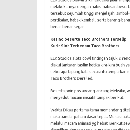
ELK Studios piawai trik mengenai jalan men
melakukannya dengan habis-habisan beserta 
tersebut sejumlah tinggi menjelajahi simbo
pertikaian, babak kembali, serta barang-bar
benar-benar segar.
Kasino beserta Taco Brothers Terselip
Kurir Slot Terbenam Taco Brothers
ELK Studios slots cowl tintingan tajuk & re
diakui lantaran taslim ketika kira-kira bua
seberapa lapang kala secara itu lemparkan 
Taco Brothers Derailed.
Beserta poin pos ancang-ancang Meksiko, a
menyedot macam inisiatif tampak berikut.
Waktu Dikau pertama-tama memandang titel
maka bandar paham dasar tepat. Mesas maka 
melalui macam animasi yg hebat. Berikut se