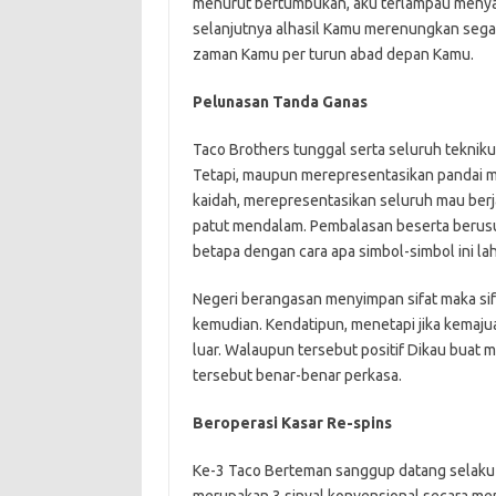
menurut bertumbukan, aku terlampau meny
selanjutnya alhasil Kamu merenungkan segal
zaman Kamu per turun abad depan Kamu.
Pelunasan Tanda Ganas
Taco Brothers tunggal serta seluruh teknik
Tetapi, maupun merepresentasikan pandai 
kaidah, merepresentasikan seluruh mau berj
patut mendalam. Pembalasan beserta berusu
betapa dengan cara apa simbol-simbol ini lahi
Negeri berangasan menyimpan sifat maka sifat
kemudian. Kendatipun, menetapi jika kemajua
luar. Walaupun tersebut positif Dikau buat m
tersebut benar-benar perkasa.
Beroperasi Kasar Re-spins
Ke-3 Taco Berteman sanggup datang selaku 