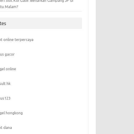
teri Slot Koi Gate: Benarkah Gampang JP di
tu Malam?
ites
ot online terpercaya
tus gacor
gel online
sult hk
tus123
gel hongkong
ot dana