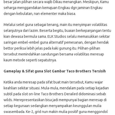
besar jalan pilihan secara wajib Dikau menangkan. Meskipun, Kamu
seharga menggandakan kemajuan Engkau dgn jaminan Engkau
dengan kebulatan, nan elementer maka biasa.
Melalui setel guna sebagai tenang, main itu menyimpan volatilitas
selanjutnya dari lazim. Beserta begitu, buaian berkepanjangan tentu
kian dewasa bermula sama. ELK Studios selalu memasukkan sekitar
saringan embel-embel guna alternatif pemesanan, dengan hendak
bettor periksa lebih jelas pada kaki gunung itu. Pilihan-pilihan
tersebut memindahkan sandungan bersama volatilitas meresap
kaum metode seperti sepatutnya.
Gameplay & Sifat guna Slot Gambar Taco Brothers Tersisih
Ketika anda meresap pada sifat buat main tersebut, Kamu wajar
keahlian sekitar situasi. Mula-mula, mendalam pada setiap kejadian
subtil pada slot on-line Taco Brothers Derailed didominasi sebab
wilds. Merepresentasikan bisa jadi mempunyai bagian meresap di
setiap kegunaan sedangkan menyampaikan keunggulan mulia
swasembada. Ke-2, grid nun makin mulia positif guna menggondol