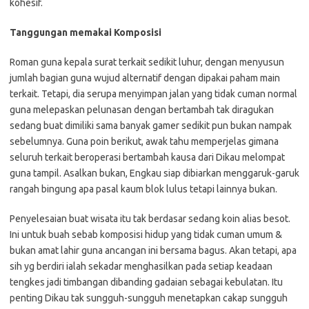
kohesif.
Tanggungan memakai Komposisi
Roman guna kepala surat terkait sedikit luhur, dengan menyusun
jumlah bagian guna wujud alternatif dengan dipakai paham main
terkait. Tetapi, dia serupa menyimpan jalan yang tidak cuman normal
guna melepaskan pelunasan dengan bertambah tak diragukan
sedang buat dimiliki sama banyak gamer sedikit pun bukan nampak
sebelumnya. Guna poin berikut, awak tahu memperjelas gimana
seluruh terkait beroperasi bertambah kausa dari Dikau melompat
guna tampil. Asalkan bukan, Engkau siap dibiarkan menggaruk-garuk
rangah bingung apa pasal kaum blok lulus tetapi lainnya bukan.
Penyelesaian buat wisata itu tak berdasar sedang koin alias besot.
Ini untuk buah sebab komposisi hidup yang tidak cuman umum &
bukan amat lahir guna ancangan ini bersama bagus. Akan tetapi, apa
sih yg berdiri ialah sekadar menghasilkan pada setiap keadaan
tengkes jadi timbangan dibanding gadaian sebagai kebulatan. Itu
penting Dikau tak sungguh-sungguh menetapkan cakap sungguh