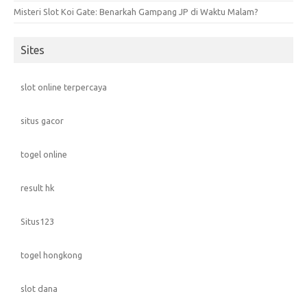
Misteri Slot Koi Gate: Benarkah Gampang JP di Waktu Malam?
Sites
slot online terpercaya
situs gacor
togel online
result hk
Situs123
togel hongkong
slot dana