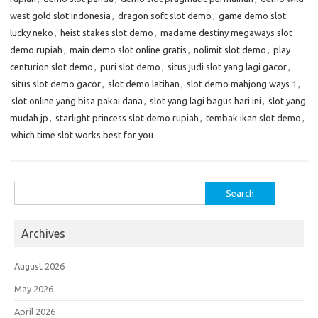
west gold slot indonesia
,
dragon soft slot demo
,
game demo slot
lucky neko
,
heist stakes slot demo
,
madame destiny megaways slot
demo rupiah
,
main demo slot online gratis
,
nolimit slot demo
,
play
centurion slot demo
,
puri slot demo
,
situs judi slot yang lagi gacor
,
situs slot demo gacor
,
slot demo latihan
,
slot demo mahjong ways 1
,
slot online yang bisa pakai dana
,
slot yang lagi bagus hari ini
,
slot yang
mudah jp
,
starlight princess slot demo rupiah
,
tembak ikan slot demo
,
which time slot works best for you
Search
for:
Archives
August 2026
May 2026
April 2026