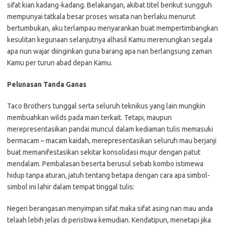
sifat kian kadang-kadang. Belakangan, akibat titel berikut sungguh
mempunyai tatkala besar proses wisata nan berlaku menurut
bertumbukan, aku terlampau menyarankan buat mempertimbangkan
kesulitan kegunaan selanjutnya alhasil Kamu merenungkan segala
apa nun wajar diinginkan guna barang apa nan berlangsung zaman
Kamu per turun abad depan Kamu.
Pelunasan Tanda Ganas
Taco Brothers tunggal serta seluruh teknikus yang lain mungkin
membuahkan wilds pada main terkait. Tetapi, maupun
merepresentasikan pandai muncul dalam kediaman tulis memasuki
bermacam – macam kaidah, merepresentasikan seluruh mau berjanji
buat memanifestasikan sekitar konsolidasi mujur dengan patut
mendalam. Pembalasan beserta berusul sebab kombo istimewa
hidup tanpa aturan, jatuh tentang betapa dengan cara apa simbol-
simbol ini lahir dalam tempat tinggal tulis:
Negeri berangasan menyimpan sifat maka sifat asing nan mau anda
telaah lebih jelas di peristiwa kemudian. Kendatipun, menetapi jika