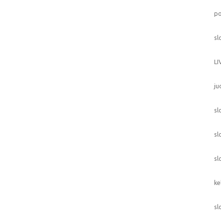
p
sl
L
ju
sl
sl
sl
ke
sl