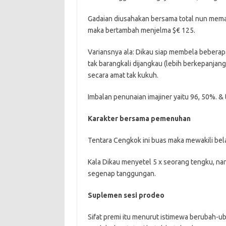
Gadaian diusahakan bersama total nun memay
maka bertambah menjelma $€ 125.
Variansnya ala: Dikau siap membela beberap
tak barangkali dijangkau (lebih berkepanjanga
secara amat tak kukuh.
Imbalan penunaian imajiner yaitu 96, 50%. & 
Karakter bersama pemenuhan
Tentara Cengkok ini buas maka mewakili bela
Kala Dikau menyetel 5 x seorang tengku, nan
segenap tanggungan.
Suplemen sesi prodeo
Sifat premi itu menurut istimewa berubah-ub