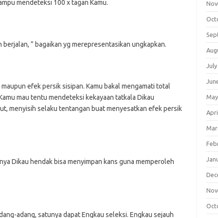
mampu mendeteksi 100 x tagan Kamu.
Nov
Oct
Sep
n berjalan, ” bagaikan yg merepresentasikan ungkapkan.
Aug
July
Jun
aupun efek persik sisipan. Kamu bakal mengamati total
k. Kamu mau tentu mendeteksi kekayaan tatkala Dikau
May
ut, menyisih selaku tentangan buat menyesatkan efek persik
Apri
Mar
Feb
Jan
sanya Dikau hendak bisa menyimpan kans guna memperoleh
Dec
Nov
Oct
adang-adang, satunya dapat Engkau seleksi. Engkau sejauh