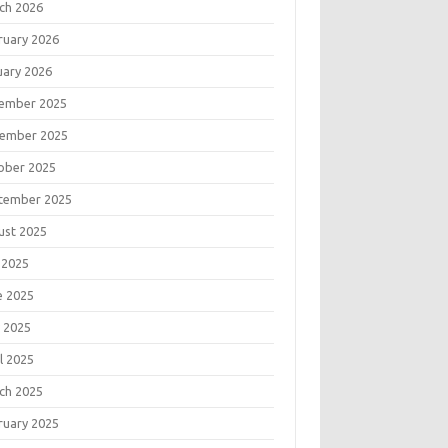
ch 2026
ruary 2026
uary 2026
ember 2025
ember 2025
ober 2025
tember 2025
ust 2025
 2025
e 2025
 2025
l 2025
ch 2025
ruary 2025