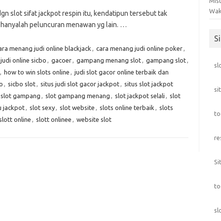
Mis
Wak
n slot sifat jackpot respin itu, kendatipun tersebut tak
hanyalah peluncuran menawan yg lain. …
S
ara menang judi online blackjack
,
cara menang judi online poker
,
udi online sicbo
,
gacoer
,
gampang menang slot
,
gampang slot
,
sl
,
how to win slots online
,
judi slot gacor online terbaik dan
o
,
sicbo slot
,
situs judi slot gacor jackpot
,
situs slot jackpot
si
slot gampang
,
slot gampang menang
,
slot jackpot selali
,
slot
lu jackpot
,
slot sexy
,
slot website
,
slots online terbaik
,
slots
to
slott online
,
slott onlinee
,
website slot
re
Si
to
sl