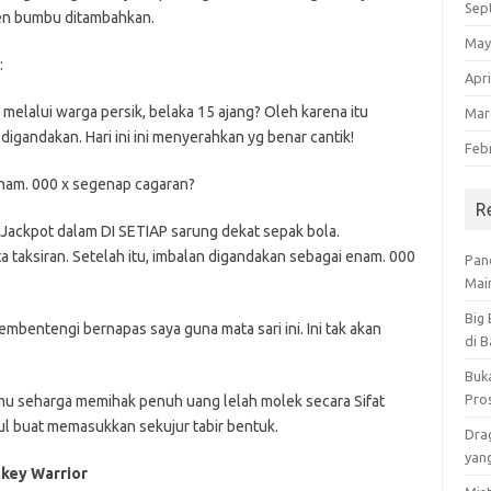
Sep
men bumbu ditambahkan.
May
:
Apri
elalui warga persik, belaka 15 ajang? Oleh karena itu
Mar
gandakan. Hari ini ini menyerahkan yg benar cantik!
Feb
enam. 000 x segenap cagaran?
R
Jackpot dalam DI SETIAP sarung dekat sepak bola.
a taksiran. Setelah itu, imbalan digandakan sebagai enam. 000
Pan
Main
Big
mbentengi bernapas saya guna mata sari ini. Ini tak akan
di 
Buk
Pro
mu seharga memihak penuh uang lelah molek secara Sifat
l buat memasukkan sekujur tabir bentuk.
Dra
yan
nkey Warrior