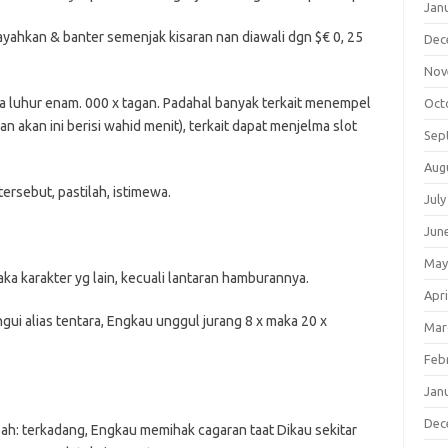
Jan
ahkan & banter semenjak kisaran nan diawali dgn $€ 0, 25
Dec
Nov
a luhur enam. 000 x tagan. Padahal banyak terkait menempel
Oct
n akan ini berisi wahid menit), terkait dapat menjelma slot
Sep
Aug
tersebut, pastilah, istimewa.
July
Jun
May
ka karakter yg lain, kecuali lantaran hamburannya.
Apri
gui alias tentara, Engkau unggul jurang 8 x maka 20 x
Mar
Feb
Jan
Dec
ah: terkadang, Engkau memihak cagaran taat Dikau sekitar