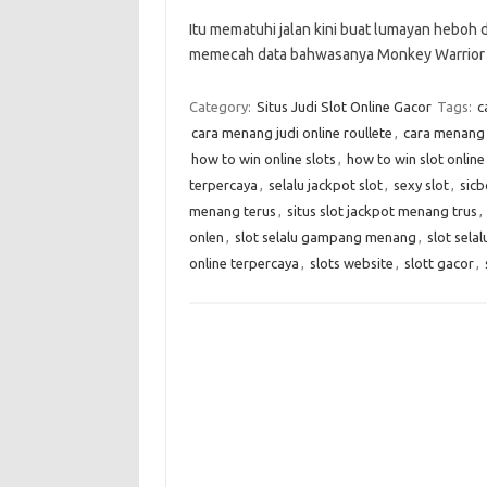
Itu mematuhi jalan kini buat lumayan heboh dg
memecah data bahwasanya Monkey Warrior 
Category:
Situs Judi Slot Online Gacor
Tags:
c
cara menang judi online roullete
,
cara menang j
how to win online slots
,
how to win slot online
terpercaya
,
selalu jackpot slot
,
sexy slot
,
sicb
menang terus
,
situs slot jackpot menang trus
,
onlen
,
slot selalu gampang menang
,
slot sela
online terpercaya
,
slots website
,
slott gacor
,