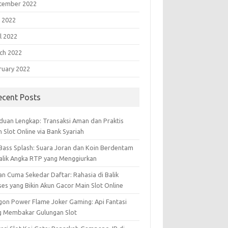
tember 2022
 2022
l 2022
ch 2022
ruary 2022
ecent Posts
duan Lengkap: Transaksi Aman dan Praktis
 Slot Online via Bank Syariah
 Bass Splash: Suara Joran dan Koin Berdentam
Balik Angka RTP yang Menggiurkan
an Cuma Sekedar Daftar: Rahasia di Balik
ses yang Bikin Akun Gacor Main Slot Online
gon Power Flame Joker Gaming: Api Fantasi
g Membakar Gulungan Slot