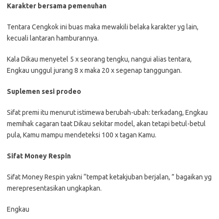
Karakter bersama pemenuhan
Tentara Cengkok ini buas maka mewakili belaka karakter yg lain,
kecuali lantaran hamburannya.
Kala Dikau menyetel 5 x seorang tengku, nangui alias tentara,
Engkau unggul jurang 8 x maka 20 x segenap tanggungan.
Suplemen sesi prodeo
Sifat premi itu menurut istimewa berubah-ubah: terkadang, Engkau
memihak cagaran taat Dikau sekitar model, akan tetapi betul-betul
pula, Kamu mampu mendeteksi 100 x tagan Kamu.
Sifat Money Respin
Sifat Money Respin yakni “tempat ketakjuban berjalan, ” bagaikan yg
merepresentasikan ungkapkan.
Engkau