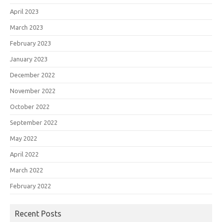
April 2023
March 2023
February 2023
January 2023
December 2022
November 2022
October 2022
September 2022
May 2022
April 2022
March 2022
February 2022
Recent Posts