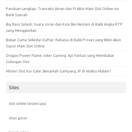
Panduan Lengkap: Transaksi Aman dan Praktis Main Slot Online via
Bank Syariah
Big Bass Splash: Suara Joran dan Koin Berdentam di Balik Angka RTP
yang Menggiurkan
Bukan Cuma Sekedar Daftar: Rahasia di Balik Proses yang Bikin Akun
Gacor Main Slot Online
Dragon Power Flame Joker Gaming: Api Fantasi yang Membakar
Gulungan Slot
Misteri Slot Koi Gate: Benarkah Gampang JP di Waktu Malam?
Sites
slot online terpercaya
situs gacor