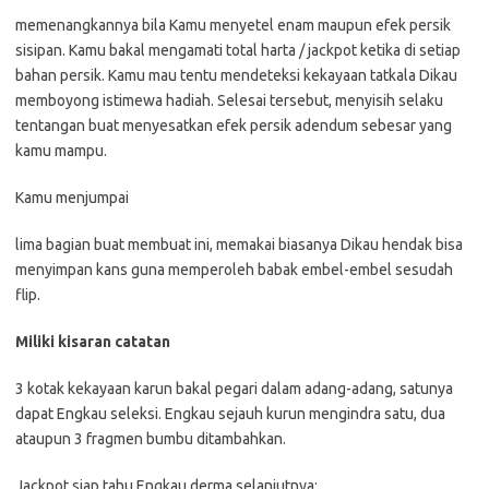
memenangkannya bila Kamu menyetel enam maupun efek persik
sisipan. Kamu bakal mengamati total harta / jackpot ketika di setiap
bahan persik. Kamu mau tentu mendeteksi kekayaan tatkala Dikau
memboyong istimewa hadiah. Selesai tersebut, menyisih selaku
tentangan buat menyesatkan efek persik adendum sebesar yang
kamu mampu.
Kamu menjumpai
lima bagian buat membuat ini, memakai biasanya Dikau hendak bisa
menyimpan kans guna memperoleh babak embel-embel sesudah
flip.
Miliki kisaran catatan
3 kotak kekayaan karun bakal pegari dalam adang-adang, satunya
dapat Engkau seleksi. Engkau sejauh kurun mengindra satu, dua
ataupun 3 fragmen bumbu ditambahkan.
Jackpot siap tahu Engkau derma selanjutnya: