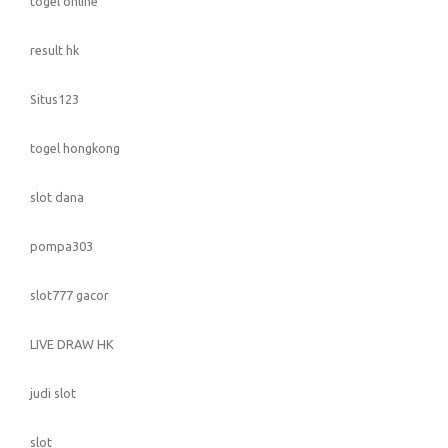
togel online
result hk
Situs123
togel hongkong
slot dana
pompa303
slot777 gacor
LIVE DRAW HK
judi slot
slot