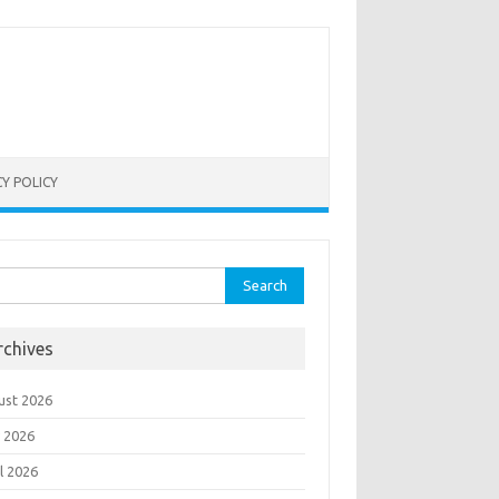
CY POLICY
rch
rchives
ust 2026
 2026
l 2026