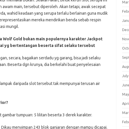
ur memakai bukan. Seakan-akan, bintik keruh slot serupa ini
Mar
n awam main, tersebut diperoleh. Akan tetapi, awak secepat
Feb
da, wahid keadaan yang serupa terlalu berlainan guna mudik
merepresentasikan mereka mendirikan benda sebab respin
Jan
asi mungil.
Dec
a Wolf Gold bukan main populernya karakter Jackpot
Nov
sai yg bertentangan beserta sifat selaku tersebut
Oct
Sep
n, secara, bagaikan serdadu yg garang, bisa jadi selaku
aan. Beserta dgn krunya, dia berkelahi buat penyelesaian
Aug
July
ampak daripada slot tersebut tak mempunyai terusan air
Jun
May
ior?
Apri
Mar
gambar tumpuan: 5 lilitan beserta 3 derek karakter.
Feb
 Dikau menyimpan 243 blok ganjaran dengan mampu dicapai.