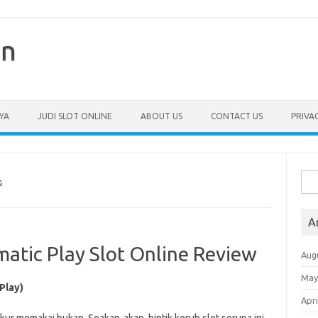
en
YA
JUDI SLOT ONLINE
ABOUT US
CONTACT US
PRIVA
Sea
G
for:
A
atic Play Slot Online Review
Aug
May
Play)
Apri