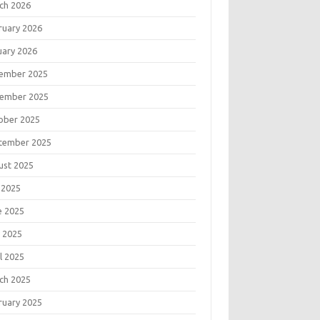
ch 2026
ruary 2026
uary 2026
ember 2025
ember 2025
ober 2025
tember 2025
ust 2025
 2025
e 2025
 2025
l 2025
ch 2025
ruary 2025