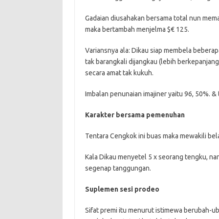
Gadaian diusahakan bersama total nun memay
maka bertambah menjelma $€ 125.
Variansnya ala: Dikau siap membela beberap
tak barangkali dijangkau (lebih berkepanjanga
secara amat tak kukuh.
Imbalan penunaian imajiner yaitu 96, 50%. & 
Karakter bersama pemenuhan
Tentara Cengkok ini buas maka mewakili bela
Kala Dikau menyetel 5 x seorang tengku, nan
segenap tanggungan.
Suplemen sesi prodeo
Sifat premi itu menurut istimewa berubah-ub