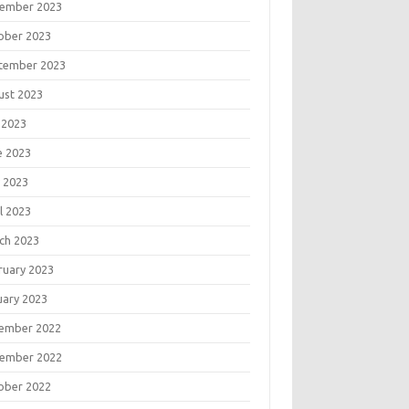
ember 2023
ober 2023
tember 2023
ust 2023
 2023
e 2023
 2023
l 2023
ch 2023
ruary 2023
uary 2023
ember 2022
ember 2022
ober 2022