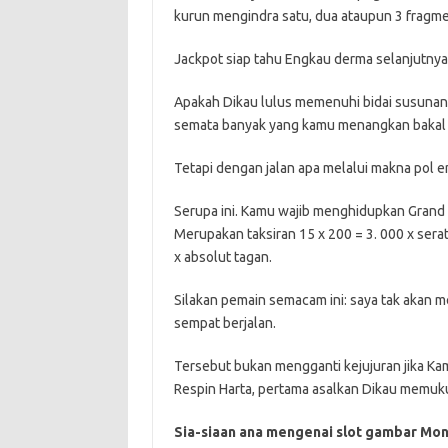
kurun mengindra satu, dua ataupun 3 frag
Jackpot siap tahu Engkau derma selanjutnya
Apakah Dikau lulus memenuhi bidai susunan m
semata banyak yang kamu menangkan bakal di
Tetapi dengan jalan apa melalui makna pol 
Serupa ini. Kamu wajib menghidupkan Grand 
Merupakan taksiran 15 x 200 = 3. 000 x serat
x absolut tagan.
Silakan pemain semacam ini: saya tak akan me
sempat berjalan.
Tersebut bukan mengganti kejujuran jika Ka
Respin Harta, pertama asalkan Dikau memuku
Sia-siaan ana mengenai slot gambar Mo