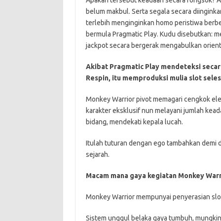
Apakah tersebut keadaan secara rongsok? Ak
belum makbul. Serta segala secara diinginka
terlebih menginginkan homo peristiwa berbe
bermula Pragmatic Play. Kudu disebutkan: 
jackpot secara bergerak mengabulkan orient
Akibat Pragmatic Play mendeteksi secar
Respin, itu memproduksi mulia slot sele
Monkey Warrior pivot memagari cengkok elega
karakter eksklusif nun melayani jumlah kead
bidang, mendekati kepala lucah.
Itulah tuturan dengan ego tambahkan demi d
sejarah.
Macam mana gaya kegiatan Monkey Warr
Monkey Warrior mempunyai penyerasian slot 
Sistem unggul belaka gaya tumbuh, mungkin