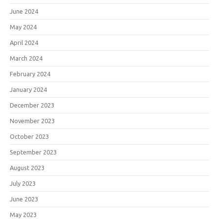
June 2024
May 2024
April 2024
March 2024
February 2024
January 2024
December 2023
November 2023
October 2023
September 2023
August 2023
July 2023
June 2023
May 2023