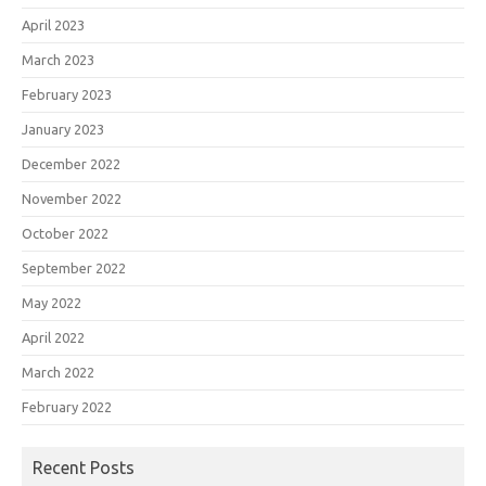
April 2023
March 2023
February 2023
January 2023
December 2022
November 2022
October 2022
September 2022
May 2022
April 2022
March 2022
February 2022
Recent Posts