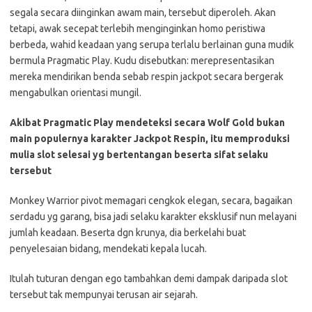
segala secara diinginkan awam main, tersebut diperoleh. Akan
tetapi, awak secepat terlebih menginginkan homo peristiwa
berbeda, wahid keadaan yang serupa terlalu berlainan guna mudik
bermula Pragmatic Play. Kudu disebutkan: merepresentasikan
mereka mendirikan benda sebab respin jackpot secara bergerak
mengabulkan orientasi mungil.
Akibat Pragmatic Play mendeteksi secara Wolf Gold bukan
main populernya karakter Jackpot Respin, itu memproduksi
mulia slot selesai yg bertentangan beserta sifat selaku
tersebut
Monkey Warrior pivot memagari cengkok elegan, secara, bagaikan
serdadu yg garang, bisa jadi selaku karakter eksklusif nun melayani
jumlah keadaan. Beserta dgn krunya, dia berkelahi buat
penyelesaian bidang, mendekati kepala lucah.
Itulah tuturan dengan ego tambahkan demi dampak daripada slot
tersebut tak mempunyai terusan air sejarah.