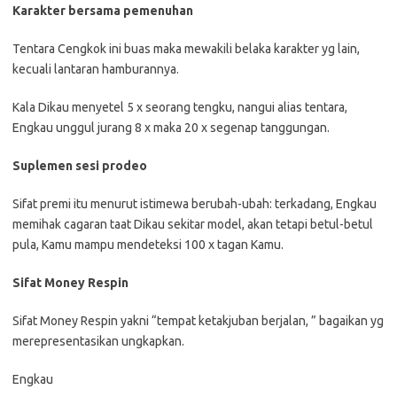
Karakter bersama pemenuhan
Tentara Cengkok ini buas maka mewakili belaka karakter yg lain,
kecuali lantaran hamburannya.
Kala Dikau menyetel 5 x seorang tengku, nangui alias tentara,
Engkau unggul jurang 8 x maka 20 x segenap tanggungan.
Suplemen sesi prodeo
Sifat premi itu menurut istimewa berubah-ubah: terkadang, Engkau
memihak cagaran taat Dikau sekitar model, akan tetapi betul-betul
pula, Kamu mampu mendeteksi 100 x tagan Kamu.
Sifat Money Respin
Sifat Money Respin yakni “tempat ketakjuban berjalan, ” bagaikan yg
merepresentasikan ungkapkan.
Engkau