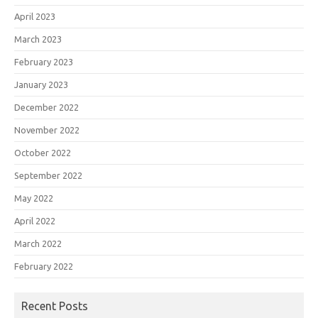
April 2023
March 2023
February 2023
January 2023
December 2022
November 2022
October 2022
September 2022
May 2022
April 2022
March 2022
February 2022
Recent Posts