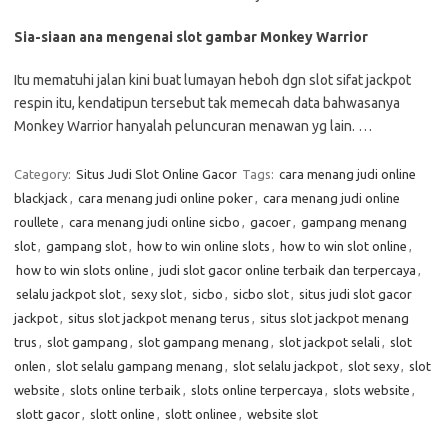
Sia-siaan ana mengenai slot gambar Monkey Warrior
Itu mematuhi jalan kini buat lumayan heboh dgn slot sifat jackpot
respin itu, kendatipun tersebut tak memecah data bahwasanya
Monkey Warrior hanyalah peluncuran menawan yg lain. …
Category:
Situs Judi Slot Online Gacor
Tags:
cara menang judi online
blackjack
,
cara menang judi online poker
,
cara menang judi online
roullete
,
cara menang judi online sicbo
,
gacoer
,
gampang menang
slot
,
gampang slot
,
how to win online slots
,
how to win slot online
,
how to win slots online
,
judi slot gacor online terbaik dan terpercaya
,
selalu jackpot slot
,
sexy slot
,
sicbo
,
sicbo slot
,
situs judi slot gacor
jackpot
,
situs slot jackpot menang terus
,
situs slot jackpot menang
trus
,
slot gampang
,
slot gampang menang
,
slot jackpot selali
,
slot
onlen
,
slot selalu gampang menang
,
slot selalu jackpot
,
slot sexy
,
slot
website
,
slots online terbaik
,
slots online terpercaya
,
slots website
,
slott gacor
,
slott online
,
slott onlinee
,
website slot