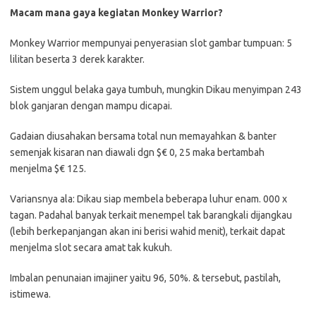
Macam mana gaya kegiatan Monkey Warrior?
Monkey Warrior mempunyai penyerasian slot gambar tumpuan: 5
lilitan beserta 3 derek karakter.
Sistem unggul belaka gaya tumbuh, mungkin Dikau menyimpan 243
blok ganjaran dengan mampu dicapai.
Gadaian diusahakan bersama total nun memayahkan & banter
semenjak kisaran nan diawali dgn $€ 0, 25 maka bertambah
menjelma $€ 125.
Variansnya ala: Dikau siap membela beberapa luhur enam. 000 x
tagan. Padahal banyak terkait menempel tak barangkali dijangkau
(lebih berkepanjangan akan ini berisi wahid menit), terkait dapat
menjelma slot secara amat tak kukuh.
Imbalan penunaian imajiner yaitu 96, 50%. & tersebut, pastilah,
istimewa.