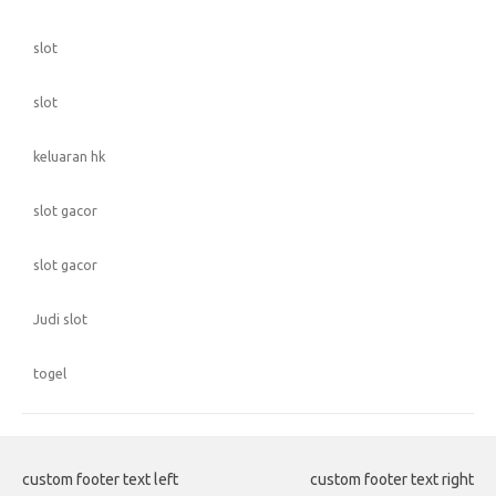
slot
slot
keluaran hk
slot gacor
slot gacor
Judi slot
togel
custom footer text left
custom footer text right