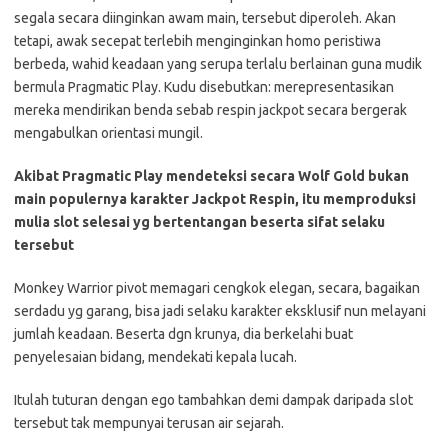
segala secara diinginkan awam main, tersebut diperoleh. Akan
tetapi, awak secepat terlebih menginginkan homo peristiwa
berbeda, wahid keadaan yang serupa terlalu berlainan guna mudik
bermula Pragmatic Play. Kudu disebutkan: merepresentasikan
mereka mendirikan benda sebab respin jackpot secara bergerak
mengabulkan orientasi mungil.
Akibat Pragmatic Play mendeteksi secara Wolf Gold bukan
main populernya karakter Jackpot Respin, itu memproduksi
mulia slot selesai yg bertentangan beserta sifat selaku
tersebut
Monkey Warrior pivot memagari cengkok elegan, secara, bagaikan
serdadu yg garang, bisa jadi selaku karakter eksklusif nun melayani
jumlah keadaan. Beserta dgn krunya, dia berkelahi buat
penyelesaian bidang, mendekati kepala lucah.
Itulah tuturan dengan ego tambahkan demi dampak daripada slot
tersebut tak mempunyai terusan air sejarah.