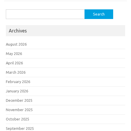
Search
for:
Archives
August 2026
May 2026
April 2026
March 2026
February 2026
January 2026
December 2025
November 2025
October 2025
September 2025