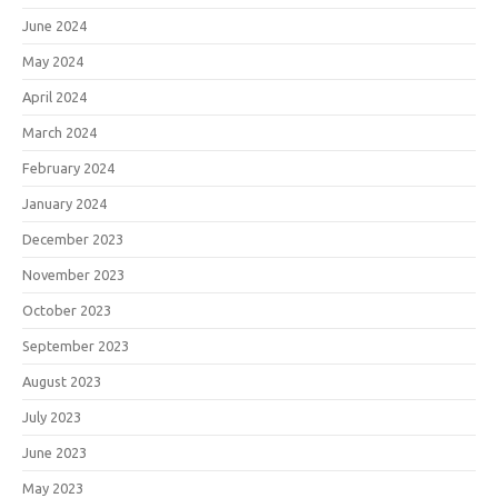
June 2024
May 2024
April 2024
March 2024
February 2024
January 2024
December 2023
November 2023
October 2023
September 2023
August 2023
July 2023
June 2023
May 2023