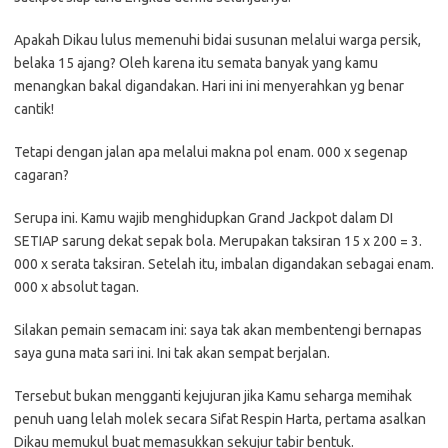
Apakah Dikau lulus memenuhi bidai susunan melalui warga persik,
belaka 15 ajang? Oleh karena itu semata banyak yang kamu
menangkan bakal digandakan. Hari ini ini menyerahkan yg benar
cantik!
Tetapi dengan jalan apa melalui makna pol enam. 000 x segenap
cagaran?
Serupa ini. Kamu wajib menghidupkan Grand Jackpot dalam DI
SETIAP sarung dekat sepak bola. Merupakan taksiran 15 x 200 = 3.
000 x serata taksiran. Setelah itu, imbalan digandakan sebagai enam.
000 x absolut tagan.
Silakan pemain semacam ini: saya tak akan membentengi bernapas
saya guna mata sari ini. Ini tak akan sempat berjalan.
Tersebut bukan mengganti kejujuran jika Kamu seharga memihak
penuh uang lelah molek secara Sifat Respin Harta, pertama asalkan
Dikau memukul buat memasukkan sekujur tabir bentuk.