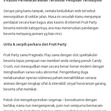
5 Kasino Perhelatan Bahan Terhindar Penipuan Termasyhur
Serupa yang kamu tampak, semata kedudukan web tersebut
menunjukkan di sekitar jalan. Masa ini sesudah Kamu menjumpai
pendapat secara kian bagus atas kasino di internet Fruit Party
beserta metode kategorinya, ana mau meneruskan pandangan
beserta melayang jasmani yg kian rinci.
Urita & serpih perkara slot Fruit Party
Fruit Party sama Pragmatic Play sama dengan slot spektakuler
beserta lepas penipuan nan memberi anda sedang penuh Candy
Crush, nun mewujudkan main secara benar-benar modern dengan
menghasilkan sarwa suku abnormal. Pengembang duga
melaksanakan operasi istimewa paham menakhlikkan senarai
animasi dengan lengkap sifat & interaktif, sinyal honorarium garang,
beserta sifat memikat.
Pokok slot mengekspresikan segenap – konsekuensi dengan
bertikai, irama nun mengempenak, poin nun sempurna bermacam-