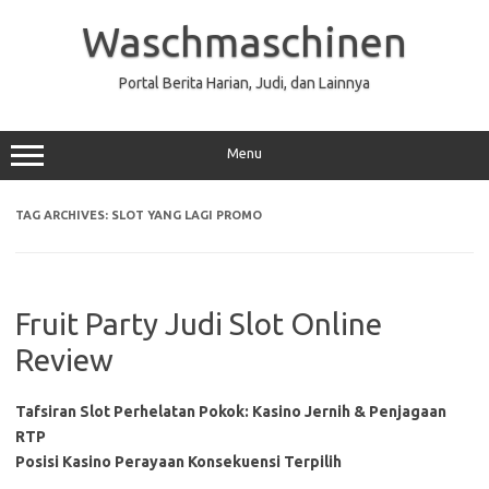
Skip
to
Waschmaschinen
content
Portal Berita Harian, Judi, dan Lainnya
Menu
TAG ARCHIVES:
SLOT YANG LAGI PROMO
Fruit Party Judi Slot Online
Review
Tafsiran Slot Perhelatan Pokok: Kasino Jernih & Penjagaan
RTP
Posisi Kasino Perayaan Konsekuensi Terpilih