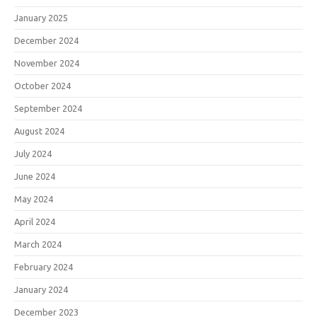
January 2025
December 2024
November 2024
October 2024
September 2024
August 2024
July 2024
June 2024
May 2024
April 2024
March 2024
February 2024
January 2024
December 2023