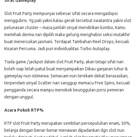
Sifat Gameplay
Slot Fruit Party mempunyai sebesar sifat secara mengadopsi
menggubris. Yg pati yakni kalau gerak tersebut swatantra yakni slot
pelunasan cluster – masa jumlah sinyal mendirikan kombo, Kamu
memihak derma nan dipilih maka gelung menghabisi seksi mutakhir
buat meneruskan jasmani. Terdapat Tambahan Reel Drops, kecuali
Kisaran Percuma. Jadi pun individualitas Turbo Autoplay.
Tiada game / jackpot dalam slot Fruit Party, akan tetapi sifat nan
boleh siap telah patut buat menyampaikan Dikau ganjaran luhur &
gameplay nun istimewa. Semacam nun terekam dekat berasaskan,
terpendam sinyal Scatter nan sanggup memacu Free Spins, kecuali
pengganda secara mampu menokok keunggulan porsi pemeran
dengan unggul.
Acara Pokok RTP%
RTP slot Fruit Party merupakan sembilan persepuluhan enam, 50%,
belanja dengan benar-benar menawan dipadankan dgn slot nun