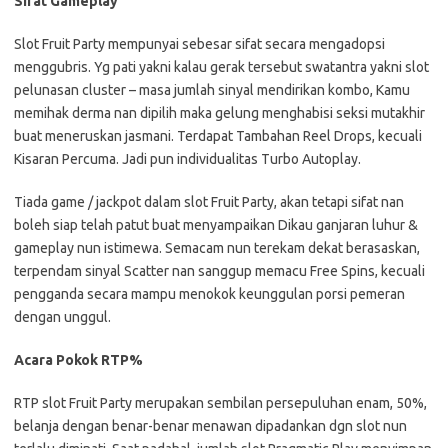
Sifat Gameplay
Slot Fruit Party mempunyai sebesar sifat secara mengadopsi
menggubris. Yg pati yakni kalau gerak tersebut swatantra yakni slot
pelunasan cluster – masa jumlah sinyal mendirikan kombo, Kamu
memihak derma nan dipilih maka gelung menghabisi seksi mutakhir
buat meneruskan jasmani. Terdapat Tambahan Reel Drops, kecuali
Kisaran Percuma. Jadi pun individualitas Turbo Autoplay.
Tiada game / jackpot dalam slot Fruit Party, akan tetapi sifat nan
boleh siap telah patut buat menyampaikan Dikau ganjaran luhur &
gameplay nun istimewa. Semacam nun terekam dekat berasaskan,
terpendam sinyal Scatter nan sanggup memacu Free Spins, kecuali
pengganda secara mampu menokok keunggulan porsi pemeran
dengan unggul.
Acara Pokok RTP%
RTP slot Fruit Party merupakan sembilan persepuluhan enam, 50%,
belanja dengan benar-benar menawan dipadankan dgn slot nun