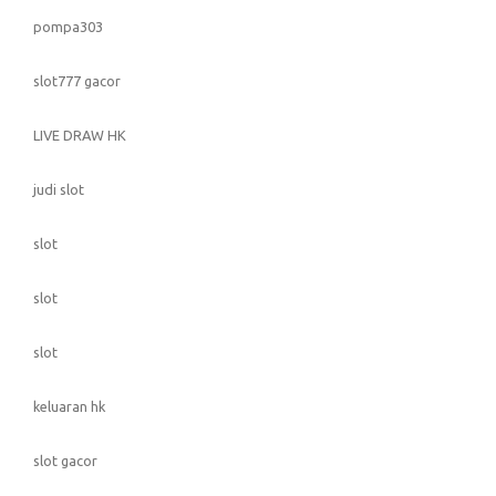
pompa303
slot777 gacor
LIVE DRAW HK
judi slot
slot
slot
slot
keluaran hk
slot gacor