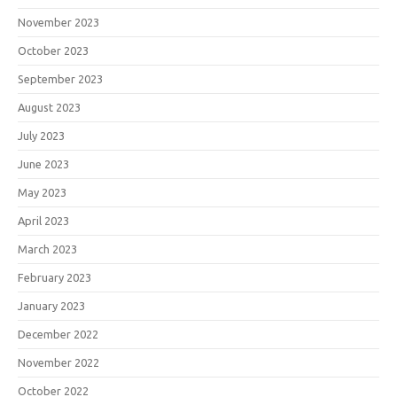
November 2023
October 2023
September 2023
August 2023
July 2023
June 2023
May 2023
April 2023
March 2023
February 2023
January 2023
December 2022
November 2022
October 2022