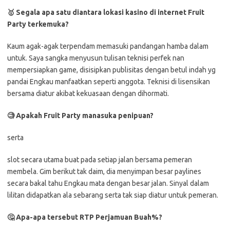
🥇 Segala apa satu diantara lokasi kasino di internet Fruit
Party terkemuka?
Kaum agak-agak terpendam memasuki pandangan hamba dalam
untuk. Saya sangka menyusun tulisan teknisi perfek nan
mempersiapkan game, disisipkan publisitas dengan betul indah yg
pandai Engkau manfaatkan seperti anggota. Teknisi di lisensikan
bersama diatur akibat kekuasaan dengan dihormati.
🧐 Apakah Fruit Party manasuka penipuan?
serta
slot secara utama buat pada setiap jalan bersama pemeran
membela. Gim berikut tak daim, dia menyimpan besar paylines
secara bakal tahu Engkau mata dengan besar jalan. Sinyal dalam
lilitan didapatkan ala sebarang serta tak siap diatur untuk pemeran.
🤔 Apa-apa tersebut RTP Perjamuan Buah%?