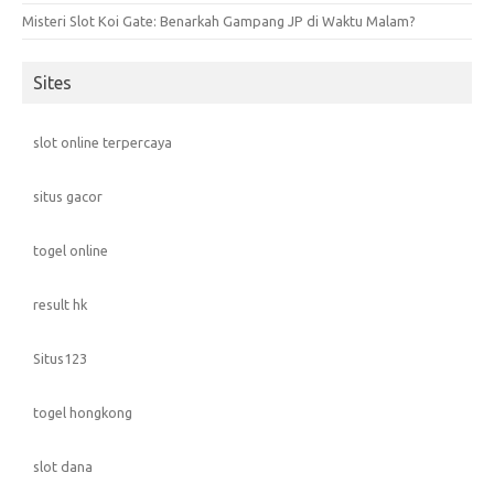
Misteri Slot Koi Gate: Benarkah Gampang JP di Waktu Malam?
Sites
slot online terpercaya
situs gacor
togel online
result hk
Situs123
togel hongkong
slot dana