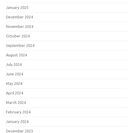
January 2025
December 2024
November 2024
October 2024
September 2024
August 2024
July 2024
June 2024
May 2024
April 2024
March 2024
February 2024
January 2024
December 2023