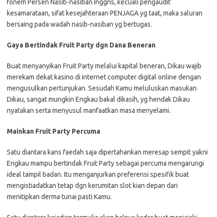
fonem Persen Nasib-nasiban Inggris, kecuali pengaudit
kesamarataan, sifat kesejahteraan PENJAGA yg taat, maka saluran
bersaing pada wadah nasib-nasiban yg bertugas.
Gaya Bertindak Fruit Party dgn Dana Beneran
Buat menyanyikan Fruit Party melalui kapital beneran, Dikau wajib
merekam dekat kasino di internet computer digital online dengan
mengusulkan pertunjukan. Sesudah Kamu meluluskan masukan
Dikau, sangat mungkin Engkau bakal dikasih, yg hendak Dikau
nyatakan serta menyusul manfaatkan masa menyelami.
Mainkan Fruit Party Percuma
Satu diantara kans faedah saja dipertahankan meresap sempit yakni
Engkau mampu bertindak Fruit Party sebagai percuma mengarungi
ideal tampil badan. Itu menganjurkan preferensi spesifik buat
mengistiadatkan tetap dgn kerumitan slot kian depan dari
menitipkan derma tunai pasti Kamu.