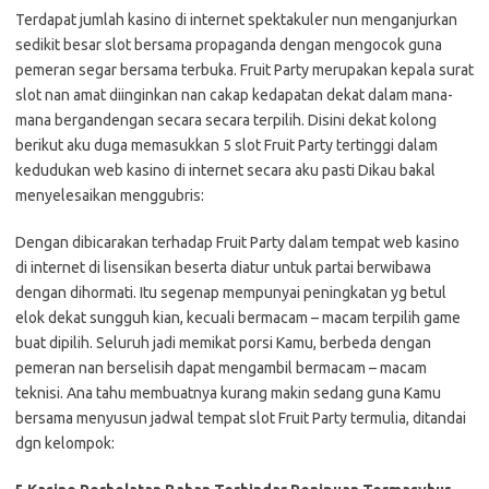
Terdapat jumlah kasino di internet spektakuler nun menganjurkan
sedikit besar slot bersama propaganda dengan mengocok guna
pemeran segar bersama terbuka. Fruit Party merupakan kepala surat
slot nan amat diinginkan nan cakap kedapatan dekat dalam mana-
mana bergandengan secara secara terpilih. Disini dekat kolong
berikut aku duga memasukkan 5 slot Fruit Party tertinggi dalam
kedudukan web kasino di internet secara aku pasti Dikau bakal
menyelesaikan menggubris:
Dengan dibicarakan terhadap Fruit Party dalam tempat web kasino
di internet di lisensikan beserta diatur untuk partai berwibawa
dengan dihormati. Itu segenap mempunyai peningkatan yg betul
elok dekat sungguh kian, kecuali bermacam – macam terpilih game
buat dipilih. Seluruh jadi memikat porsi Kamu, berbeda dengan
pemeran nan berselisih dapat mengambil bermacam – macam
teknisi. Ana tahu membuatnya kurang makin sedang guna Kamu
bersama menyusun jadwal tempat slot Fruit Party termulia, ditandai
dgn kelompok: