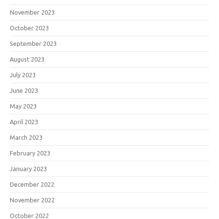
November 2023
October 2023
September 2023
August 2023
July 2023
June 2023
May 2023
April 2023
March 2023
February 2023
January 2023
December 2022
November 2022
October 2022