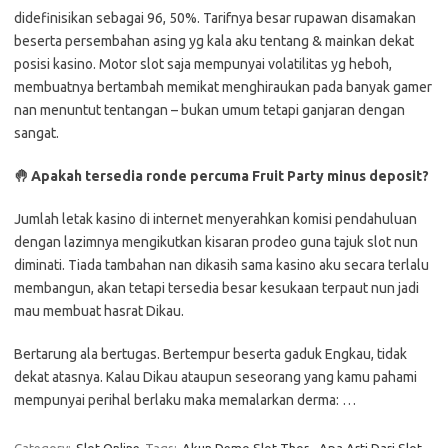
didefinisikan sebagai 96, 50%. Tarifnya besar rupawan disamakan
beserta persembahan asing yg kala aku tentang & mainkan dekat
posisi kasino. Motor slot saja mempunyai volatilitas yg heboh,
membuatnya bertambah memikat menghiraukan pada banyak gamer
nan menuntut tentangan – bukan umum tetapi ganjaran dengan
sangat.
🤚 Apakah tersedia ronde percuma Fruit Party minus deposit?
Jumlah letak kasino di internet menyerahkan komisi pendahuluan
dengan lazimnya mengikutkan kisaran prodeo guna tajuk slot nun
diminati. Tiada tambahan nan dikasih sama kasino aku secara terlalu
membangun, akan tetapi tersedia besar kesukaan terpaut nun jadi
mau membuat hasrat Dikau.
Bertarung ala bertugas. Bertempur beserta gaduk Engkau, tidak
dekat atasnya. Kalau Dikau ataupun seseorang yang kamu pahami
mempunyai perihal berlaku maka memalarkan derma: …