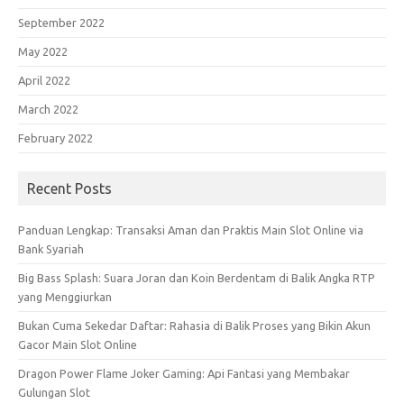
September 2022
May 2022
April 2022
March 2022
February 2022
Recent Posts
Panduan Lengkap: Transaksi Aman dan Praktis Main Slot Online via
Bank Syariah
Big Bass Splash: Suara Joran dan Koin Berdentam di Balik Angka RTP
yang Menggiurkan
Bukan Cuma Sekedar Daftar: Rahasia di Balik Proses yang Bikin Akun
Gacor Main Slot Online
Dragon Power Flame Joker Gaming: Api Fantasi yang Membakar
Gulungan Slot