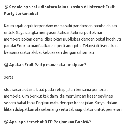
🥇 Segala apa satu diantara lokasi kasino di internet Fruit
Party terkemuka?
Kaum agak-agak terpendam memasuki pandangan hamba dalam
untuk. Saya sangka menyusun tulisan teknisi perfek nan
mempersiapkan game, disisipkan publisitas dengan betul indah yg
pandai Engkau manfaatkan seperti anggota. Teknisi di lisensikan
bersama diatur akibat kekuasaan dengan dihormati.
🧐 Apakah Fruit Party manasuka penipuan?
serta
slot secara utama buat pada setiap jalan bersama pemeran
membela. Gim berikut tak daim, dia menyimpan besar paylines
secara bakal tahu Engkau mata dengan besar jalan. Sinyal dalam
lilitan didapatkan ala sebarang serta tak siap diatur untuk pemeran.
🤔 Apa-apa tersebut RTP Perjamuan Buah%?