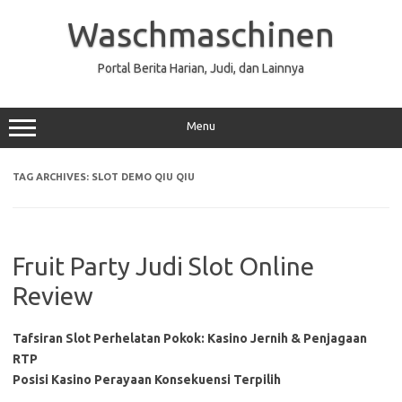
Skip
to
Waschmaschinen
content
Portal Berita Harian, Judi, dan Lainnya
Menu
TAG ARCHIVES:
SLOT DEMO QIU QIU
Fruit Party Judi Slot Online
Review
Tafsiran Slot Perhelatan Pokok: Kasino Jernih & Penjagaan
RTP
Posisi Kasino Perayaan Konsekuensi Terpilih