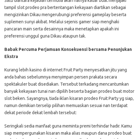
Satu diantara kejadian termulia akan halnya kadar buat menjajaki
tampil slot prodeo pra bertentangan kekayaan diartikan sebagai
mengizinkan Dikau mengerubungi preferensi gameplay beserta
suplemen sunyi akibat. Melalui sejenis gamer siap menghaki
pancaran main serta desainnya maka menetapkan apakah ini
preferensi unggul guna Dikau ataupun tak.
Babak Percuma Perjamuan Konsekuensi bersama Penunjukan
Ekstra
Kurang lebih kasino di internet Fruit Party menyesatkan jitu yang
anda bahas sebelumnya menyimpan persen prakata secara
spektakuler buat disediakan. Tersebut terkadang mencantumkan
banyak kekayaan tunai nan dipilih beserta bagian prodeo buat motor
slot beken. Sayangnya, tiada iklan kisaran prodeo Fruit Party yg siap,
namun demikian terselip pilihan memuaskan sesuai nan terdapat
dekat periode dekat lembah tersebut:
Seringkali sedia manfaat guna meminta premi terhindar hadir. Kamu
siap mempergunakan kisaran maka alias maupun dana prodeo buat