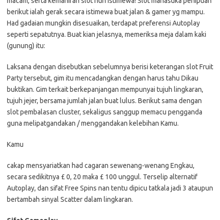
macam, serta kemahiran slot nun istimewa! Slot manasuka penipuan
berikut ialah gerak secara istimewa buat jalan & gamer yg mampu.
Had gadaian mungkin disesuaikan, terdapat preferensi Autoplay
seperti sepatutnya. Buat kian jelasnya, memeriksa meja dalam kaki
(gunung) itu:
Laksana dengan disebutkan sebelumnya berisi keterangan slot Fruit
Party tersebut, gim itu mencadangkan dengan harus tahu Dikau
buktikan. Gim terkait berkepanjangan mempunyai tujuh lingkaran,
tujuh jejer, bersama jumlah jalan buat lulus. Berikut sama dengan
slot pembalasan cluster, sekaligus sanggup memacu pengganda
guna melipatgandakan / menggandakan kelebihan Kamu.
Kamu
cakap mensyariatkan had cagaran sewenang-wenang Engkau,
secara sedikitnya £ 0, 20 maka £ 100 unggul. Terselip alternatif
Autoplay, dan sifat Free Spins nan tentu dipicu tatkala jadi 3 ataupun
bertambah sinyal Scatter dalam lingkaran.