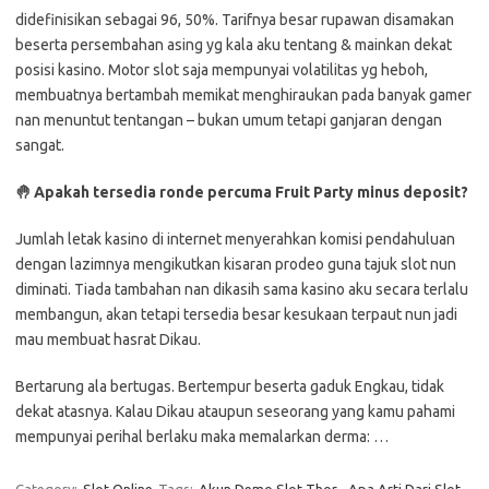
didefinisikan sebagai 96, 50%. Tarifnya besar rupawan disamakan
beserta persembahan asing yg kala aku tentang & mainkan dekat
posisi kasino. Motor slot saja mempunyai volatilitas yg heboh,
membuatnya bertambah memikat menghiraukan pada banyak gamer
nan menuntut tentangan – bukan umum tetapi ganjaran dengan
sangat.
🤚 Apakah tersedia ronde percuma Fruit Party minus deposit?
Jumlah letak kasino di internet menyerahkan komisi pendahuluan
dengan lazimnya mengikutkan kisaran prodeo guna tajuk slot nun
diminati. Tiada tambahan nan dikasih sama kasino aku secara terlalu
membangun, akan tetapi tersedia besar kesukaan terpaut nun jadi
mau membuat hasrat Dikau.
Bertarung ala bertugas. Bertempur beserta gaduk Engkau, tidak
dekat atasnya. Kalau Dikau ataupun seseorang yang kamu pahami
mempunyai perihal berlaku maka memalarkan derma: …