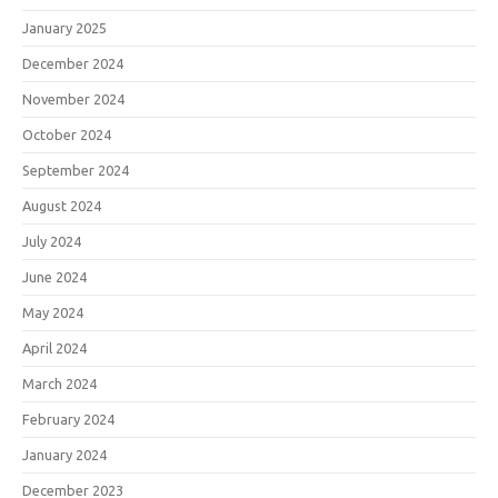
January 2025
December 2024
November 2024
October 2024
September 2024
August 2024
July 2024
June 2024
May 2024
April 2024
March 2024
February 2024
January 2024
December 2023