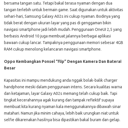
bersama tangan satu. Tetapi bakal terasa nyaman dengan dua
tangan terlebih untuk bermain game. Saat digunakan untuk aktivitas
sehari-hari, Samsung Galaxy A02s ini cukup nyaman. Bodinya yang
tidak berat dengan ukuran layar yang pas di genggaman bikin
navigasi smartphone jadi lebih mudah. Penggunaan OneUI 2,5 yang
berbasis Android 10 juga membuat jalannya berbagai aplikasi
bawaan cukup lancar. Tampaknya penggunaan memori sebesar 4GB
RAM cukup menolong kelancaran navigasi smartphone.
Oppo Kembangkan Ponsel “flip” Dengan Kamera Dan Baterai
Besar
Kapasitas ini mampu mendukung anda nggak bolak-balik charger
handphone meski dalam penggunaan intens. Secara kualitas warna
dan ketajaman, layar Galaxy A02s memang telah cukup baik. Tapi
tingkat kecerahannya agak kurang dan tampak reflektif supaya
membuat kita kurang nyaman kala menggunakannya dibawah sinar
matahari. Namun jika minim cahaya, lebih baik urungkan niat untuk
selfie dikarenakan hasilnya bisa dipastikan bakal buram dan gelap.