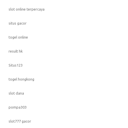
slot online terpercaya
situs gacor
togel online
result hk
Situs123
togel hongkong
slot dana
pompa303
slot777 gacor