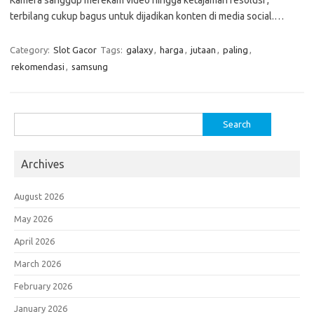
Kamera sanggup merekam video hingga ketajaman resolusi ,
terbilang cukup bagus untuk dijadikan konten di media social.…
Category:
Slot Gacor
Tags:
galaxy
,
harga
,
jutaan
,
paling
,
rekomendasi
,
samsung
Search
for:
Archives
August 2026
May 2026
April 2026
March 2026
February 2026
January 2026