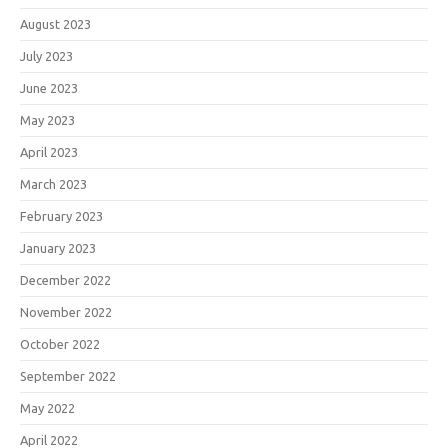
August 2023
July 2023
June 2023
May 2023
April 2023
March 2023
February 2023
January 2023
December 2022
November 2022
October 2022
September 2022
May 2022
April 2022