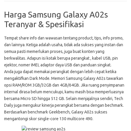
Harga Samsung Galaxy A02s
Teranyar & Spesifikasi
Tempat share info dan wawasan tentang product, tips, info promo,
dan lainnya. Ketiga adalah usaha, tidak ada sukses yang instan dan
semua pasti memerlukan proses, juga buat konten yang
berkwalitas. Adapun isi kotak berupa perangkat , kabel USB, pin
ejektor, nomer IMEI, adaptor daya USB dan panduan singkat.
Anda juga dapat memakai perangkat dengan lebih cepat ketika
mengaktifkan Dark Mode. Memori Samsung Galaxy A02s tawarkan
opsi RAM/ROM 3GB/32GB dan 4GB/64GB. Jika ruang penyimpanan
internal dirasa belum mencukupi, kamu masih bisa memperluasnya
bersama Micro SD hingga 512 GB. Selain menjajalnya sendiri, Tech
Daily juga mengukur kinerja perangkat bersama dengan bechmark.
Berdasarkan benchmark Geekbench, Galaxy A02s sukses
mengantongi skor single-core 130 multicore 490.