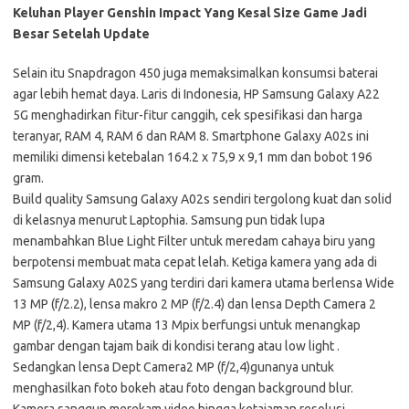
Keluhan Player Genshin Impact Yang Kesal Size Game Jadi
Besar Setelah Update
Selain itu Snapdragon 450 juga memaksimalkan konsumsi baterai
agar lebih hemat daya. Laris di Indonesia, HP Samsung Galaxy A22
5G menghadirkan fitur-fitur canggih, cek spesifikasi dan harga
teranyar, RAM 4, RAM 6 dan RAM 8. Smartphone Galaxy A02s ini
memiliki dimensi ketebalan 164.2 x 75,9 x 9,1 mm dan bobot 196
gram.
Build quality Samsung Galaxy A02s sendiri tergolong kuat dan solid
di kelasnya menurut Laptophia. Samsung pun tidak lupa
menambahkan Blue Light Filter untuk meredam cahaya biru yang
berpotensi membuat mata cepat lelah. Ketiga kamera yang ada di
Samsung Galaxy A02S yang terdiri dari kamera utama berlensa Wide
13 MP (f/2.2), lensa makro 2 MP (f/2.4) dan lensa Depth Camera 2
MP (f/2,4). Kamera utama 13 Mpix berfungsi untuk menangkap
gambar dengan tajam baik di kondisi terang atau low light .
Sedangkan lensa Dept Camera2 MP (f/2,4)gunanya untuk
menghasilkan foto bokeh atau foto dengan background blur.