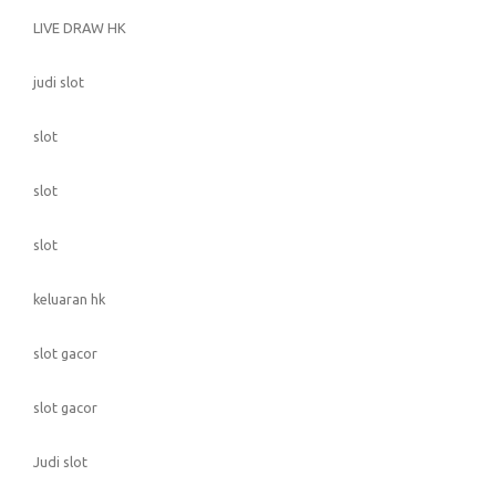
LIVE DRAW HK
judi slot
slot
slot
slot
keluaran hk
slot gacor
slot gacor
Judi slot