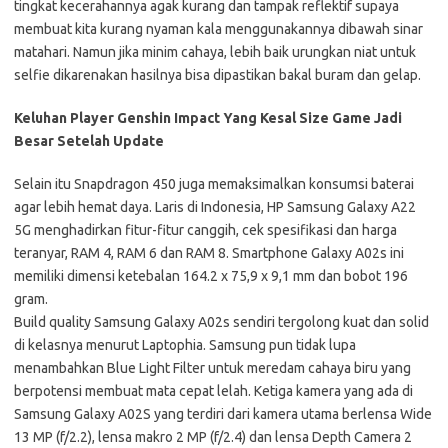
tingkat kecerahannya agak kurang dan tampak reflektif supaya
membuat kita kurang nyaman kala menggunakannya dibawah sinar
matahari. Namun jika minim cahaya, lebih baik urungkan niat untuk
selfie dikarenakan hasilnya bisa dipastikan bakal buram dan gelap.
Keluhan Player Genshin Impact Yang Kesal Size Game Jadi
Besar Setelah Update
Selain itu Snapdragon 450 juga memaksimalkan konsumsi baterai
agar lebih hemat daya. Laris di Indonesia, HP Samsung Galaxy A22
5G menghadirkan fitur-fitur canggih, cek spesifikasi dan harga
teranyar, RAM 4, RAM 6 dan RAM 8. Smartphone Galaxy A02s ini
memiliki dimensi ketebalan 164.2 x 75,9 x 9,1 mm dan bobot 196
gram.
Build quality Samsung Galaxy A02s sendiri tergolong kuat dan solid
di kelasnya menurut Laptophia. Samsung pun tidak lupa
menambahkan Blue Light Filter untuk meredam cahaya biru yang
berpotensi membuat mata cepat lelah. Ketiga kamera yang ada di
Samsung Galaxy A02S yang terdiri dari kamera utama berlensa Wide
13 MP (f/2.2), lensa makro 2 MP (f/2.4) dan lensa Depth Camera 2