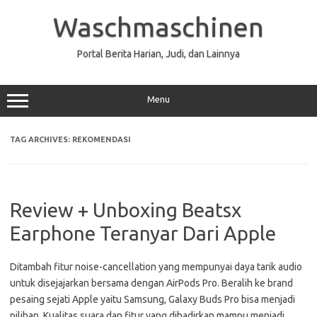
Skip
to
Waschmaschinen
content
Portal Berita Harian, Judi, dan Lainnya
Menu
TAG ARCHIVES:
REKOMENDASI
Review + Unboxing Beatsx
Earphone Teranyar Dari Apple
Ditambah fitur noise-cancellation yang mempunyai daya tarik audio
untuk disejajarkan bersama dengan AirPods Pro. Beralih ke brand
pesaing sejati Apple yaitu Samsung, Galaxy Buds Pro bisa menjadi
pilihan. Kualitas suara dan fitur yang dihadirkan mampu menjadi