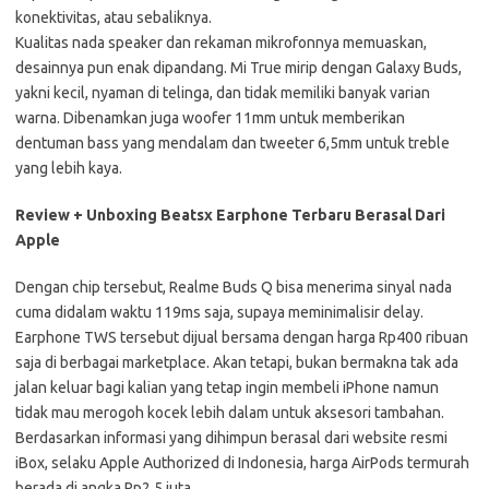
konektivitas, atau sebaliknya.
Kualitas nada speaker dan rekaman mikrofonnya memuaskan,
desainnya pun enak dipandang. Mi True mirip dengan Galaxy Buds,
yakni kecil, nyaman di telinga, dan tidak memiliki banyak varian
warna. Dibenamkan juga woofer 11mm untuk memberikan
dentuman bass yang mendalam dan tweeter 6,5mm untuk treble
yang lebih kaya.
Review + Unboxing Beatsx Earphone Terbaru Berasal Dari
Apple
Dengan chip tersebut, Realme Buds Q bisa menerima sinyal nada
cuma didalam waktu 119ms saja, supaya meminimalisir delay.
Earphone TWS tersebut dijual bersama dengan harga Rp400 ribuan
saja di berbagai marketplace. Akan tetapi, bukan bermakna tak ada
jalan keluar bagi kalian yang tetap ingin membeli iPhone namun
tidak mau merogoh kocek lebih dalam untuk aksesori tambahan.
Berdasarkan informasi yang dihimpun berasal dari website resmi
iBox, selaku Apple Authorized di Indonesia, harga AirPods termurah
berada di angka Rp2,5 juta.…