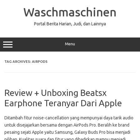
Skip
to
Waschmaschinen
content
Portal Berita Harian, Judi, dan Lainnya
Menu
TAG ARCHIVES:
AIRPODS
Review + Unboxing Beatsx
Earphone Teranyar Dari Apple
Ditambah fitur noise-cancellation yang mempunyai daya tarik audio
untuk disejajarkan bersama dengan AirPods Pro. Beralih ke brand
pesaing sejati Apple yaitu Samsung, Galaxy Buds Pro bisa menjadi
pilihan. Kualitas suara dan fitur yang dihadirkan mampu menjadi