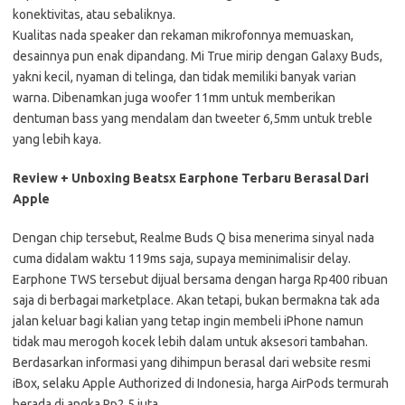
konektivitas, atau sebaliknya.
Kualitas nada speaker dan rekaman mikrofonnya memuaskan,
desainnya pun enak dipandang. Mi True mirip dengan Galaxy Buds,
yakni kecil, nyaman di telinga, dan tidak memiliki banyak varian
warna. Dibenamkan juga woofer 11mm untuk memberikan
dentuman bass yang mendalam dan tweeter 6,5mm untuk treble
yang lebih kaya.
Review + Unboxing Beatsx Earphone Terbaru Berasal Dari
Apple
Dengan chip tersebut, Realme Buds Q bisa menerima sinyal nada
cuma didalam waktu 119ms saja, supaya meminimalisir delay.
Earphone TWS tersebut dijual bersama dengan harga Rp400 ribuan
saja di berbagai marketplace. Akan tetapi, bukan bermakna tak ada
jalan keluar bagi kalian yang tetap ingin membeli iPhone namun
tidak mau merogoh kocek lebih dalam untuk aksesori tambahan.
Berdasarkan informasi yang dihimpun berasal dari website resmi
iBox, selaku Apple Authorized di Indonesia, harga AirPods termurah
berada di angka Rp2,5 juta.…