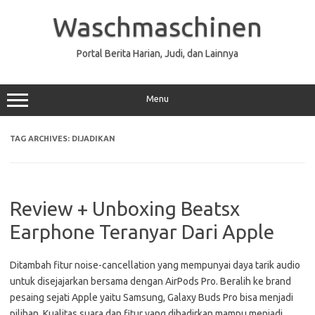
Skip
to
Waschmaschinen
content
Portal Berita Harian, Judi, dan Lainnya
Menu
TAG ARCHIVES:
DIJADIKAN
Review + Unboxing Beatsx
Earphone Teranyar Dari Apple
Ditambah fitur noise-cancellation yang mempunyai daya tarik audio
untuk disejajarkan bersama dengan AirPods Pro. Beralih ke brand
pesaing sejati Apple yaitu Samsung, Galaxy Buds Pro bisa menjadi
pilihan. Kualitas suara dan fitur yang dihadirkan mampu menjadi