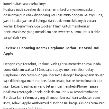
konektivitas, atau sebaliknya.
Kualitas nada speaker dan rekaman mikrofonnya memuaskan,
desainnya pun enak dipandang. Mi True mirip dengan Galaxy Buds,
yakni kecil, nyaman di telinga, dan tidak memiliki banyak varian
warna. Dibenamkan juga woofer 11mm untuk memberikan
dentuman bass yang mendalam dan tweeter 6,5mm untuk treble
yang lebih kaya.
Review + Unboxing Beatsx Earphone Terbaru Berasal Dari
Apple
Dengan chip tersebut, Realme Buds Q bisa menerima sinyal nada
cuma didalam waktu 119ms saja, supaya meminimalisir delay.
Earphone TWS tersebut dijual bersama dengan harga Rp400 ribuan
saja di berbagai marketplace. Akan tetapi, bukan bermakna tak ada
jalan keluar bagi kalian yang tetap ingin membeli iPhone namun
tidak mau merogoh kocek lebih dalam untuk aksesori tambahan.
Berdasarkan informasi yang dihimpun berasal dari website resmi
iBox, selaku Apple Authorized di Indonesia, harga AirPods termurah
berada di angka Rp2,5 juta.…