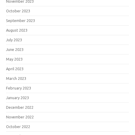
November 2023
October 2023
September 2023
August 2023
July 2023
June 2023
May 2023
April 2023
March 2023
February 2023
January 2023
December 2022
November 2022
October 2022