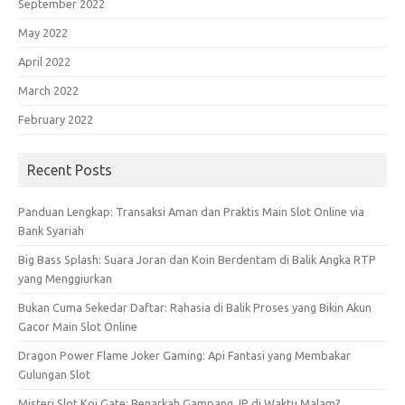
September 2022
May 2022
April 2022
March 2022
February 2022
Recent Posts
Panduan Lengkap: Transaksi Aman dan Praktis Main Slot Online via
Bank Syariah
Big Bass Splash: Suara Joran dan Koin Berdentam di Balik Angka RTP
yang Menggiurkan
Bukan Cuma Sekedar Daftar: Rahasia di Balik Proses yang Bikin Akun
Gacor Main Slot Online
Dragon Power Flame Joker Gaming: Api Fantasi yang Membakar
Gulungan Slot
Misteri Slot Koi Gate: Benarkah Gampang JP di Waktu Malam?