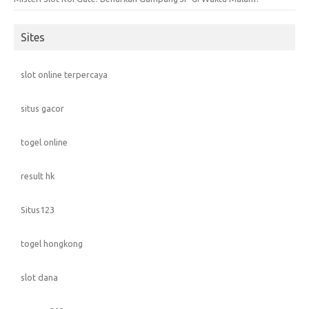
Sites
slot online terpercaya
situs gacor
togel online
result hk
Situs123
togel hongkong
slot dana