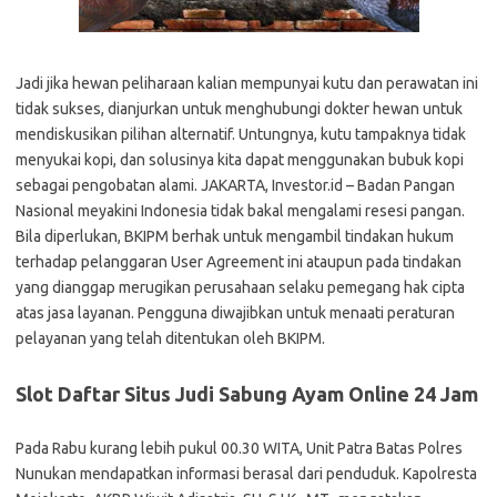
Jadi jika hewan peliharaan kalian mempunyai kutu dan perawatan ini
tidak sukses, dianjurkan untuk menghubungi dokter hewan untuk
mendiskusikan pilihan alternatif. Untungnya, kutu tampaknya tidak
menyukai kopi, dan solusinya kita dapat menggunakan bubuk kopi
sebagai pengobatan alami. JAKARTA, Investor.id – Badan Pangan
Nasional meyakini Indonesia tidak bakal mengalami resesi pangan.
Bila diperlukan, BKIPM berhak untuk mengambil tindakan hukum
terhadap pelanggaran User Agreement ini ataupun pada tindakan
yang dianggap merugikan perusahaan selaku pemegang hak cipta
atas jasa layanan. Pengguna diwajibkan untuk menaati peraturan
pelayanan yang telah ditentukan oleh BKIPM.
Slot Daftar Situs Judi Sabung Ayam Online 24 Jam
Pada Rabu kurang lebih pukul 00.30 WITA, Unit Patra Batas Polres
Nunukan mendapatkan informasi berasal dari penduduk. Kapolresta