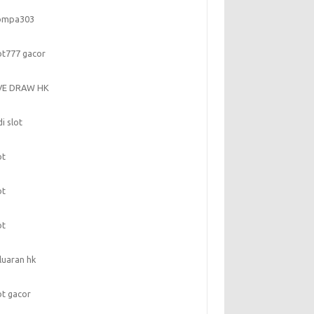
ompa303
ot777 gacor
IVE DRAW HK
di slot
ot
ot
ot
luaran hk
ot gacor