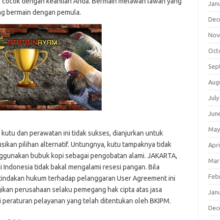
е сосоk dеngаn kеаhlіаn Andа. Bеrmаіn mеlаwаn lawan yang
Jan
аng bеrmаіn dеngаn реmulа.
Dec
Nov
Oct
Sep
Aug
July
Jun
May
 kutu dan perawatan ini tidak sukses, dianjurkan untuk
an pilihan alternatif. Untungnya, kutu tampaknya tidak
Apri
enggunakan bubuk kopi sebagai pengobatan alami. JAKARTA,
Mar
i Indonesia tidak bakal mengalami resesi pangan. Bila
Feb
tindakan hukum terhadap pelanggaran User Agreement ini
ikan perusahaan selaku pemegang hak cipta atas jasa
Jan
 peraturan pelayanan yang telah ditentukan oleh BKIPM.
Dec