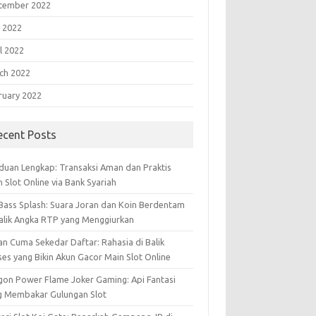
tember 2022
 2022
l 2022
ch 2022
ruary 2022
ecent Posts
duan Lengkap: Transaksi Aman dan Praktis
 Slot Online via Bank Syariah
 Bass Splash: Suara Joran dan Koin Berdentam
Balik Angka RTP yang Menggiurkan
an Cuma Sekedar Daftar: Rahasia di Balik
ses yang Bikin Akun Gacor Main Slot Online
gon Power Flame Joker Gaming: Api Fantasi
g Membakar Gulungan Slot