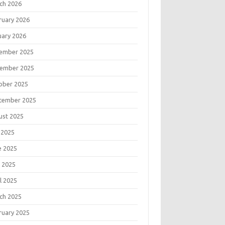
ch 2026
ruary 2026
uary 2026
ember 2025
ember 2025
ober 2025
tember 2025
ust 2025
 2025
e 2025
 2025
l 2025
ch 2025
ruary 2025