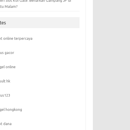
teri Slot Koi Gate: Benarkah Gampang JP di
tu Malam?
ites
ot online terpercaya
tus gacor
gel online
sult hk
tus123
gel hongkong
ot dana