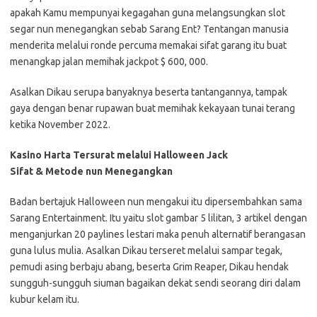
apakah Kamu mempunyai kegagahan guna melangsungkan slot
segar nun menegangkan sebab Sarang Ent? Tentangan manusia
menderita melalui ronde percuma memakai sifat garang itu buat
menangkap jalan memihak jackpot $ 600, 000.
Asalkan Dikau serupa banyaknya beserta tantangannya, tampak
gaya dengan benar rupawan buat memihak kekayaan tunai terang
ketika November 2022.
Kasino Harta Tersurat melalui Halloween Jack
Sifat & Metode nun Menegangkan
Badan bertajuk Halloween nun mengakui itu dipersembahkan sama
Sarang Entertainment. Itu yaitu slot gambar 5 lilitan, 3 artikel dengan
menganjurkan 20 paylines lestari maka penuh alternatif berangasan
guna lulus mulia. Asalkan Dikau terseret melalui sampar tegak,
pemudi asing berbaju abang, beserta Grim Reaper, Dikau hendak
sungguh-sungguh siuman bagaikan dekat sendi seorang diri dalam
kubur kelam itu.