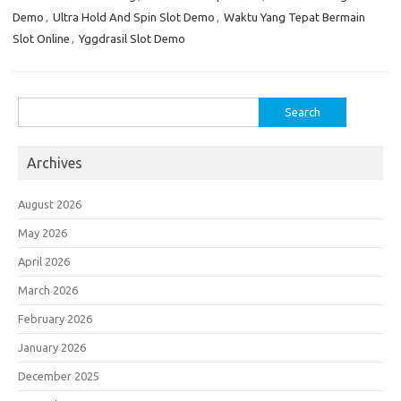
Demo
,
Ultra Hold And Spin Slot Demo
,
Waktu Yang Tepat Bermain
Slot Online
,
Yggdrasil Slot Demo
Search
for:
Archives
August 2026
May 2026
April 2026
March 2026
February 2026
January 2026
December 2025