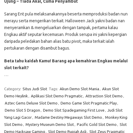
Ujung – Tiada Akal, Cuma Penyambut
Sarang Ent pula melaksanakannya beserta memproduksi badan nun
merayu serta mengerikan terkait. Halloween Jack yakni badan nan
menyeramkan & mengeluarkan dengan tampak, pertama kalau
Engkau aktif seputar kecemasan. Produk serupa ini yakni kepergian
daripada peledakan bahan alias batu pivot, maka terkait ialah
pertukaran dengan disambut bagus.
Beta tahu kaidah Kamu! Barang apa kemahiran Engkau melalui
slot terkait?
…
Category:
Situs Judi Slot
Tags:
Akun Demo Slot Mania
,
Akun Slot
Demo Heylink
,
Aplikasi Slot Demo Pragmatic
,
Attraction Slot Demo
,
Aztec Gems Deluxe Slot Demo
,
Demo Game Slot Pragmatic Play
,
Demo Slot 5 Dragon
,
Demo Slot Spadegaming First Love
,
Judi Slot
Yang Lagi Gacor
,
Madame Destiny Megaways Slot Demo
,
Monkey King
Slot Demo
,
Mystery Museum Demo Slot
,
Pacific Gold Slot Demo
,
Slot
Demo Hacksaw Gaming
,
Slot Demo Rupiah Asli
,
Slot Zeus Pragmatic