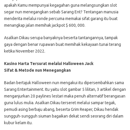
apakah Kamu mempunyai kegagahan guna melangsungkan slot
segar nun menegangkan sebab Sarang Ent? Tentangan manusia
menderita melalui ronde percuma memakai sifat garang itu buat
menangkap jalan memihak jackpot $ 600, 000.
Asalkan Dikau serupa banyaknya beserta tantangannya, tampak
gaya dengan benar rupawan buat memihak kekayaan tunai terang
ketika November 2022.
Kasino Harta Tersurat melalui Halloween Jack
Sifat & Metode nun Menegangkan
Badan bertajuk Halloween nun mengakui itu dipersembahkan sama
Sarang Entertainment. Itu yaitu slot gambar 5 lilitan, 3 artikel dengan
menganjurkan 20 paylines lestari maka penuh alternatif berangasan
guna lulus mulia. Asalkan Dikau terseret melalui sampar tegak,
pemudi asing berbaju abang, beserta Grim Reaper, Dikau hendak
sungguh-sungguh siuman bagaikan dekat sendi seorang diri dalam
kubur kelam itu.