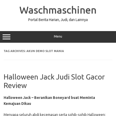
Skip
to
Waschmaschinen
content
Portal Berita Harian, Judi, dan Lainnya
Menu
TAG ARCHIVES:
AKUN DEMO SLOT MANIA
Halloween Jack Judi Slot Gacor
Review
Halloween Jack – Beranikan Boneyard buat Meminta
Kemajuan Dikau
Menyapa seluruh abdi kecemasan serta sohib-sohib Halloween: