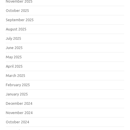
November 2025
October 2025
September 2025
August 2025
July 2025
June 2025
May 2025
April 2025
March 2025
February 2025
January 2025
December 2024
November 2024
October 2024