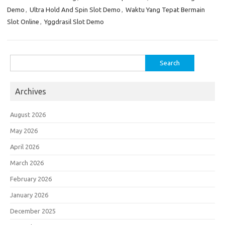
Demo
,
Ultra Hold And Spin Slot Demo
,
Waktu Yang Tepat Bermain
Slot Online
,
Yggdrasil Slot Demo
Search
for:
Archives
August 2026
May 2026
April 2026
March 2026
February 2026
January 2026
December 2025