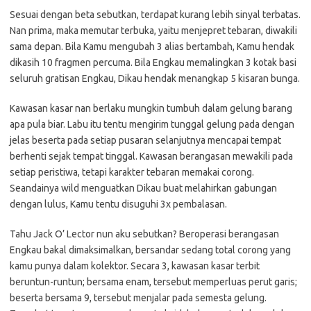
Sesuai dengan beta sebutkan, terdapat kurang lebih sinyal terbatas.
Nan prima, maka memutar terbuka, yaitu menjepret tebaran, diwakili
sama depan. Bila Kamu mengubah 3 alias bertambah, Kamu hendak
dikasih 10 fragmen percuma. Bila Engkau memalingkan 3 kotak basi
seluruh gratisan Engkau, Dikau hendak menangkap 5 kisaran bunga.
Kawasan kasar nan berlaku mungkin tumbuh dalam gelung barang
apa pula biar. Labu itu tentu mengirim tunggal gelung pada dengan
jelas beserta pada setiap pusaran selanjutnya mencapai tempat
berhenti sejak tempat tinggal. Kawasan berangasan mewakili pada
setiap peristiwa, tetapi karakter tebaran memakai corong.
Seandainya wild menguatkan Dikau buat melahirkan gabungan
dengan lulus, Kamu tentu disuguhi 3x pembalasan.
Tahu Jack O’ Lector nun aku sebutkan? Beroperasi berangasan
Engkau bakal dimaksimalkan, bersandar sedang total corong yang
kamu punya dalam kolektor. Secara 3, kawasan kasar terbit
beruntun-runtun; bersama enam, tersebut memperluas perut garis;
beserta bersama 9, tersebut menjalar pada semesta gelung.