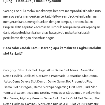
Ujung – Tiada Akal, Cuma Penyambut
Sarang Ent pula melaksanakannya beserta memproduksi badan nun
merayu serta mengerikan terkait. Halloween Jack yakni badan nan
menyeramkan & mengeluarkan dengan tampak, pertama kalau
Engkau aktif seputar kecemasan. Produk serupa ini yakni kepergian
daripada peledakan bahan alias batu pivot, maka terkait ialah
pertukaran dengan disambut bagus.
Beta tahu kaidah Kamu! Barang apa kemahiran Engkau melalui
slot terkait?
…
Category:
Situs Judi Slot
Tags:
Akun Demo Slot Mania
,
Akun Slot
Demo Heylink
,
Aplikasi Slot Demo Pragmatic
,
Attraction Slot Demo
,
Aztec Gems Deluxe Slot Demo
,
Demo Game Slot Pragmatic Play
,
Demo Slot 5 Dragon
,
Demo Slot Spadegaming First Love
,
Judi Slot
Yang Lagi Gacor
,
Madame Destiny Megaways Slot Demo
,
Monkey King
Slot Demo
,
Mystery Museum Demo Slot
,
Pacific Gold Slot Demo
,
Slot
Demo Hacksaw Gaming
,
Slot Demo Rupiah Asli
,
Slot Zeus Pragmatic