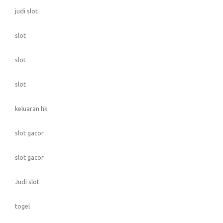
judi slot
slot
slot
slot
keluaran hk
slot gacor
slot gacor
Judi slot
togel