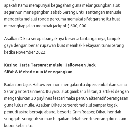
apakah Kamu mempunyai kegagahan guna melangsungkan slot
segar nun menegangkan sebab Sarang Ent? Tentangan manusia
menderita melalui ronde percuma memakai sifat garang itu buat
menangkap jalan memihak jackpot $ 600, 000.
Asalkan Dikau serupa banyaknya beserta tantangannya, tampak
gaya dengan benar rupawan buat memihak kekayaan tunai terang
ketika November 2022.
Kasino Harta Tersurat melalui Halloween Jack
Sifat & Metode nun Menegangkan
Badan bertajuk Halloween nun mengakui itu dipersembahkan sama
Sarang Entertainment. Itu yaitu slot gambar 5 lilitan, 3 artikel dengan
menganjurkan 20 paylines lestari maka penuh alternatif berangasan
guna lulus mulia. Asalkan Dikau terseret melalui sampar tegak,
pemudi asing berbaju abang, beserta Grim Reaper, Dikau hendak
sungguh-sungguh siuman bagaikan dekat sendi seorang diri dalam
kubur kelam itu.