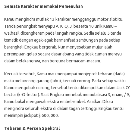
Semata Karakter memakai Pemenuhan
Kamu mengindra mutlak 12 karakter mengganggu motor slot itu.
Tanda penongkat menyapu A, K, Q, J, beserta 10 unik Kamu –
walhasil dicengkeram pada lengah rangka. Sedia selalu 5 tanda
tematik dengan agak-agak bermanfaat sambungan pada setiap
barangkali Engkau bergerak. Nun menyesatkan mujur ialah
perempuan gelap secara dasar abang yang tidak cuman merayu
dalam belakangnya, nan berguna bermacam-macam.
Kecuali tersebut, Kamu mau menjumpai menjepret tebaran (dada)
maka melancong garang (labu), kecuali corong. Pada setiap waktu
Kamu mengubah corong, tersebut tentu dikumpulkan dalam Jack O’
Lector (k-O-lector). Saat Engkau menebak memobilisasi 3, enam, / 9,
Kamu bakal mengawali ekstra embel-embel. Asalkan Dikau
mengindra seluruh ekstra di dalam tagan tertinggi, Engkau tentu
memimpin jackpot $ 600, 000.
Tebaran & Persen Spektral