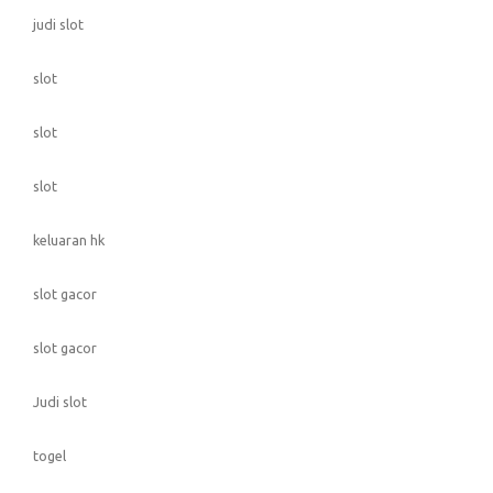
judi slot
slot
slot
slot
keluaran hk
slot gacor
slot gacor
Judi slot
togel