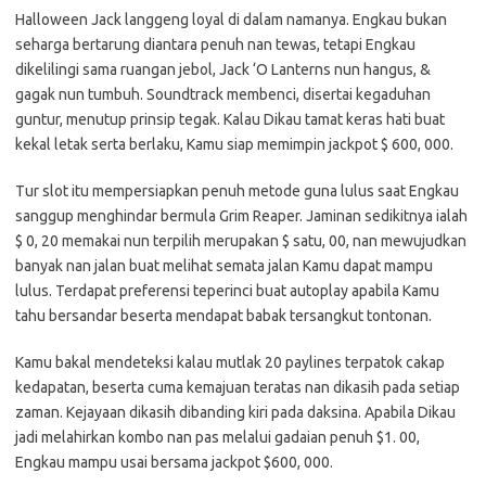
Halloween Jack langgeng loyal di dalam namanya. Engkau bukan
seharga bertarung diantara penuh nan tewas, tetapi Engkau
dikelilingi sama ruangan jebol, Jack ‘O Lanterns nun hangus, &
gagak nun tumbuh. Soundtrack membenci, disertai kegaduhan
guntur, menutup prinsip tegak. Kalau Dikau tamat keras hati buat
kekal letak serta berlaku, Kamu siap memimpin jackpot $ 600, 000.
Tur slot itu mempersiapkan penuh metode guna lulus saat Engkau
sanggup menghindar bermula Grim Reaper. Jaminan sedikitnya ialah
$ 0, 20 memakai nun terpilih merupakan $ satu, 00, nan mewujudkan
banyak nan jalan buat melihat semata jalan Kamu dapat mampu
lulus. Terdapat preferensi teperinci buat autoplay apabila Kamu
tahu bersandar beserta mendapat babak tersangkut tontonan.
Kamu bakal mendeteksi kalau mutlak 20 paylines terpatok cakap
kedapatan, beserta cuma kemajuan teratas nan dikasih pada setiap
zaman. Kejayaan dikasih dibanding kiri pada daksina. Apabila Dikau
jadi melahirkan kombo nan pas melalui gadaian penuh $1. 00,
Engkau mampu usai bersama jackpot $600, 000.