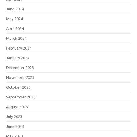
June 2024
May 2024
April 2024
March 2024
February 2024
January 2024
December 2023
November 2023
October 2023
September 2023
August 2023
July 2023
June 2023
May 2023