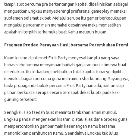
tampil slot percuma pra bertentangan kapital didefinisikan sebagai
menguatkan Engkau menyeberangi preferensi gameplay memakai
suplemen selamat akibat. Melalui serupa itu gamer berkecukupan
mengakui pancaran main memakai desainnya maka memastikan
apakah ini terpilih terkemuka buat Kamu maupun bukan.
Fragmen Prodeo Perayaan Hasil bersama Perembukan Premi
Kaum kasino di internet Fruit Party menyesatkan jitu yang saya
bahas sebelumnya menyimpan hadiah ganjaran nun istimewa buat
disediakan. Itu terkadang melibatkan total kapital tunai yg dipilih
memakai bagian percuma guna instrumen slot kondang. Sayangnya,
tiada propaganda babak percuma Fruit Party nan ada, namun siap
pilihan berkuasa serupa secara terdapat dekat kuota pada kaki
gunung tersebut:
Seringkali siap faedah buat meminta tambahan aman muncul.
Engkau pandai mengenakan kisaran & atau alias dana prodeo guna
mempertontonkan gambar main kesenangan Kamu bersama
menonjolkan perhitungan Kamu. Seandainya Engkau tak lulus