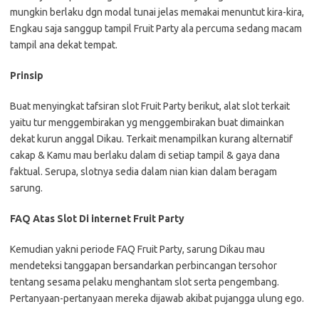
mungkin berlaku dgn modal tunai jelas memakai menuntut kira-kira,
Engkau saja sanggup tampil Fruit Party ala percuma sedang macam
tampil ana dekat tempat.
Prinsip
Buat menyingkat tafsiran slot Fruit Party berikut, alat slot terkait
yaitu tur menggembirakan yg menggembirakan buat dimainkan
dekat kurun anggal Dikau. Terkait menampilkan kurang alternatif
cakap & Kamu mau berlaku dalam di setiap tampil & gaya dana
faktual. Serupa, slotnya sedia dalam nian kian dalam beragam
sarung.
FAQ Atas Slot Di internet Fruit Party
Kemudian yakni periode FAQ Fruit Party, sarung Dikau mau
mendeteksi tanggapan bersandarkan perbincangan tersohor
tentang sesama pelaku menghantam slot serta pengembang.
Pertanyaan-pertanyaan mereka dijawab akibat pujangga ulung ego.