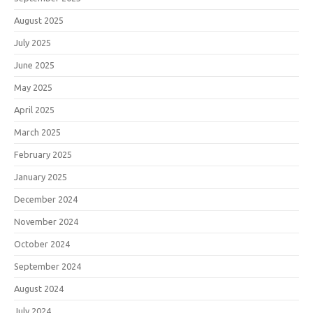
August 2025
July 2025
June 2025
May 2025
April 2025
March 2025
February 2025
January 2025
December 2024
November 2024
October 2024
September 2024
August 2024
July 2024