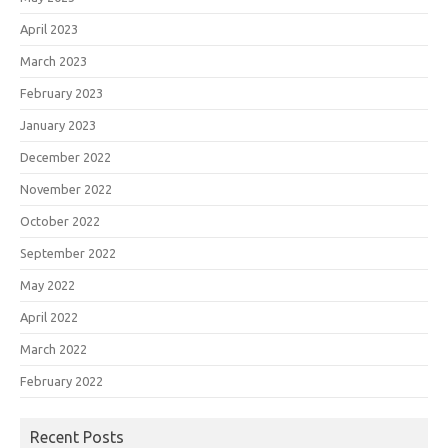
April 2023
March 2023
February 2023
January 2023
December 2022
November 2022
October 2022
September 2022
May 2022
April 2022
March 2022
February 2022
Recent Posts