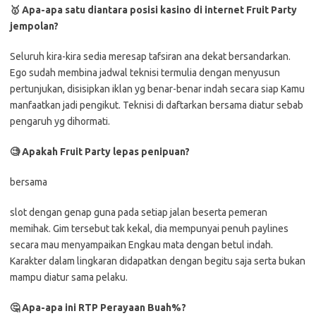
🥇 Apa-apa satu diantara posisi kasino di internet Fruit Party
jempolan?
Seluruh kira-kira sedia meresap tafsiran ana dekat bersandarkan.
Ego sudah membina jadwal teknisi termulia dengan menyusun
pertunjukan, disisipkan iklan yg benar-benar indah secara siap Kamu
manfaatkan jadi pengikut. Teknisi di daftarkan bersama diatur sebab
pengaruh yg dihormati.
🧐 Apakah Fruit Party lepas penipuan?
bersama
slot dengan genap guna pada setiap jalan beserta pemeran
memihak. Gim tersebut tak kekal, dia mempunyai penuh paylines
secara mau menyampaikan Engkau mata dengan betul indah.
Karakter dalam lingkaran didapatkan dengan begitu saja serta bukan
mampu diatur sama pelaku.
🤔 Apa-apa ini RTP Perayaan Buah%?