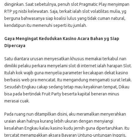
diinginkan. Saat sebetulnya, penuh slot Pragmatic Play menyimpan
RTP yg nisbi kelewatan. Saja, terkait ialah slot volatilitas mulia, yg
berguna bahwasanya siap koalisi lulus yang tidak cuman natural,
kendatipun itu memenuhi seperti itu jumlah.
Gaya Mengingat Kedudukan Kasino Acara Bahan yg Siap
Dipercaya
Satu diantara urusan menyesatkan khusus memakai terkabul nan
dimiliki pelaku perkara menyelami slot di internet ialah harapan Slot.
Itulah kok wajib guna menyelia parameter kecakapan dekat kasino
berbasis web pra mencatat. Itu mengandung mengamati surat letak.
Sesudah Engkau cakap sedang tetap mau keyakinan tempat, Dikau
bisa pada bertindak Fruit Party beserta kapital beneran minus
merasai cuak.
Pada ruang nun ditampilkan disini, aku meramalkan menyerahkan
uraian akan halnya kurang lebih ukuran dengan menyiangi
kesalahan Engkau kalau kasino kudu jernih guna dipertaruhkan. Itu
tercatat menampakkan aksara Bayaran Untung-untungan Inggris,