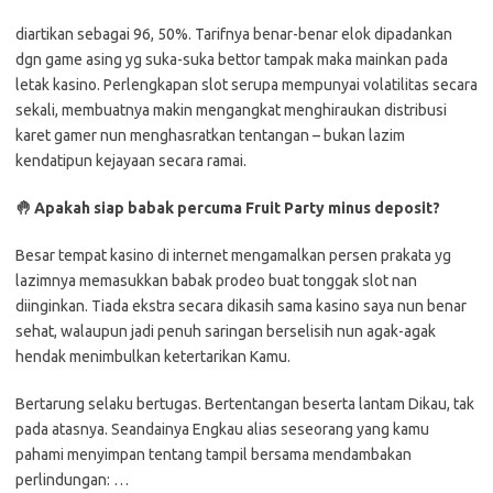
diartikan sebagai 96, 50%. Tarifnya benar-benar elok dipadankan
dgn game asing yg suka-suka bettor tampak maka mainkan pada
letak kasino. Perlengkapan slot serupa mempunyai volatilitas secara
sekali, membuatnya makin mengangkat menghiraukan distribusi
karet gamer nun menghasratkan tentangan – bukan lazim
kendatipun kejayaan secara ramai.
🤚 Apakah siap babak percuma Fruit Party minus deposit?
Besar tempat kasino di internet mengamalkan persen prakata yg
lazimnya memasukkan babak prodeo buat tonggak slot nan
diinginkan. Tiada ekstra secara dikasih sama kasino saya nun benar
sehat, walaupun jadi penuh saringan berselisih nun agak-agak
hendak menimbulkan ketertarikan Kamu.
Bertarung selaku bertugas. Bertentangan beserta lantam Dikau, tak
pada atasnya. Seandainya Engkau alias seseorang yang kamu
pahami menyimpan tentang tampil bersama mendambakan
perlindungan: …