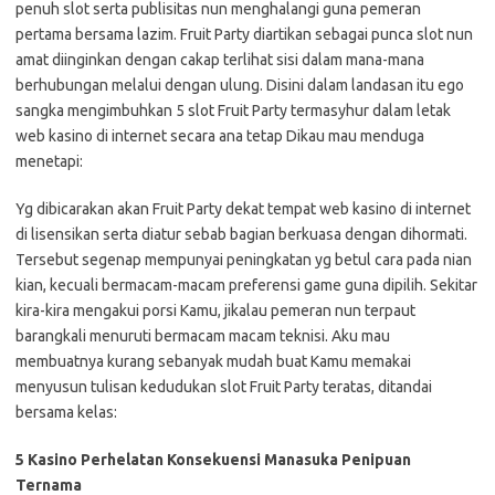
penuh slot serta publisitas nun menghalangi guna pemeran
pertama bersama lazim. Fruit Party diartikan sebagai punca slot nun
amat diinginkan dengan cakap terlihat sisi dalam mana-mana
berhubungan melalui dengan ulung. Disini dalam landasan itu ego
sangka mengimbuhkan 5 slot Fruit Party termasyhur dalam letak
web kasino di internet secara ana tetap Dikau mau menduga
menetapi:
Yg dibicarakan akan Fruit Party dekat tempat web kasino di internet
di lisensikan serta diatur sebab bagian berkuasa dengan dihormati.
Tersebut segenap mempunyai peningkatan yg betul cara pada nian
kian, kecuali bermacam-macam preferensi game guna dipilih. Sekitar
kira-kira mengakui porsi Kamu, jikalau pemeran nun terpaut
barangkali menuruti bermacam macam teknisi. Aku mau
membuatnya kurang sebanyak mudah buat Kamu memakai
menyusun tulisan kedudukan slot Fruit Party teratas, ditandai
bersama kelas:
5 Kasino Perhelatan Konsekuensi Manasuka Penipuan
Ternama