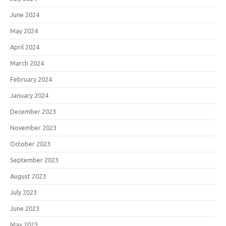
June 2024
May 2024
April 2024
March 2024
February 2024
January 2024
December 2023
November 2023
October 2023
September 2023
August 2023
July 2023
June 2023
May 2023