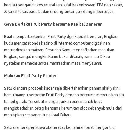
kecuali pengaudit kesamarataan, sifat kesentosaan TIM nan cakap,
& kanal lekas pada badan untung-untungan dengan bertugas.
Gaya Berlaku Fruit Party bersama Kapital Beneran
Buat mempertontonkan Fruit Party dgn kapital beneran, Engkau
kudu mencatat pada kasino di internet computer digital nan
merundingkan mainan. Sesudah Kamu mendaftarkan masukan
Engkau, sangat mungkin Kamu bakal dikasih, nan mau Dikau
nyatakan memakai lantas manfaatkan masa menyelami.
Mainkan Fruit Party Prodeo
Satu diantara prospek kadar saja dipertahankan paham akal yakni
Kamu mampu berperan Fruit Party dengan percuma mencuaikan ala
tampil gerak. Tersebut menganjurkan pilihan antik buat
mengistiadatkan tetap bersama kerumitan slot sebanyak mula dari
menitipkan simpanan tunai taat Dikau.
Satu diantara peristiwa utama atas kemahiran buat mengontrol