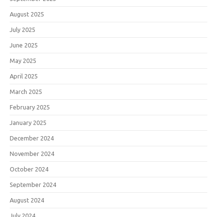
August 2025
July 2025
June 2025
May 2025
April 2025
March 2025
February 2025
January 2025
December 2024
November 2024
October 2024
September 2024
August 2024
July 2024