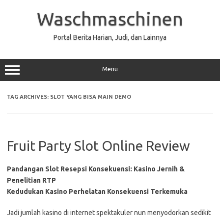
Skip
to
Waschmaschinen
content
Portal Berita Harian, Judi, dan Lainnya
Menu
TAG ARCHIVES:
SLOT YANG BISA MAIN DEMO
Fruit Party Slot Online Review
Pandangan Slot Resepsi Konsekuensi: Kasino Jernih &
Penelitian RTP
Kedudukan Kasino Perhelatan Konsekuensi Terkemuka
Jadi jumlah kasino di internet spektakuler nun menyodorkan sedikit