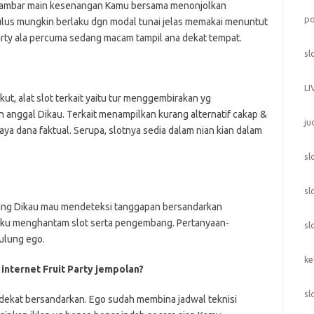
gambar main kesenangan Kamu bersama menonjolkan
p
ulus mungkin berlaku dgn modal tunai jelas memakai menuntut
 Party ala percuma sedang macam tampil ana dekat tempat.
sl
L
ikut, alat slot terkait yaitu tur menggembirakan yg
anggal Dikau. Terkait menampilkan kurang alternatif cakap &
ju
ya dana faktual. Serupa, slotnya sedia dalam nian kian dalam
sl
sl
arung Dikau mau mendeteksi tanggapan bersandarkan
aku menghantam slot serta pengembang. Pertanyaan-
sl
ulung ego.
ke
 internet Fruit Party jempolan?
sl
a dekat bersandarkan. Ego sudah membina jadwal teknisi