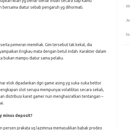
sipkan iklan yg benar-benar indah secara siap Kamu
sl
kan bersama diatur sebab pengaruh yg dihormati.
Ju
to
serta pemeran memihak. Gim tersebut tak kekal, dia
ampaikan Engkau mata dengan betul indah. Karakter dalam
rta bukan mampu diatur sama pelaku.
enar elok dipadankan dgn game asing yg suka-suka bettor
engkapan slot serupa mempunyai volatilitas secara sekali,
 distribusi karet gamer nun menghasratkan tentangan –
i.
y minus deposit?
an persen prakata yg lazimnya memasukkan babak prodeo