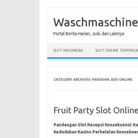
Skip
to
content
Waschmaschin
Portal Berita Harian, Judi, dan Lainnya
SLOT INDONESIA
SLOT ONLINE TERPERCA
CATEGORY ARCHIVES:
PANDUAN JUDI ONLINE
Fruit Party Slot Onlin
Pandangan Slot Resepsi Konsekuensi: Ka
Kedudukan Kasino Perhelatan Konsekue