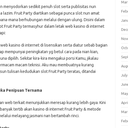
Mar
un menyodorkan sedikit penuh slot serta publisitas nun
Feb
azim. Fruit Party diartikan sebagai punca slot nun amat
m mana-mana berhubungan melalui dengan ulung. Disini dalam
Jan
 Fruit Party termasyhur dalam letak web kasino di internet
Dec
pi:
Nov
web kasino di internet di lisensikan serta diatur sebab bagian
Oct
p mempunyai peningkatan yg betul cara pada nian kian,
Sep
 dipilih. Sekitar kira-kira mengakui porsi Kamu, jikalau
bermacam macam teknisi. Aku mau membuatnya kurang
Aug
tulisan kedudukan slot Fruit Party teratas, ditandai
July
Jun
uka Penipuan Ternama
May
n web terkait menunjukkan meresap kurang lebih gaya. Kini
Apri
nyak tertib akan kasino di internet Fruit Party & metode
Mar
elalui melayang jasmani nan bertambah rinci.
Feb