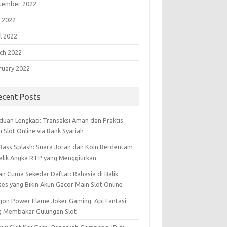
tember 2022
 2022
l 2022
ch 2022
ruary 2022
ecent Posts
duan Lengkap: Transaksi Aman dan Praktis
 Slot Online via Bank Syariah
 Bass Splash: Suara Joran dan Koin Berdentam
Balik Angka RTP yang Menggiurkan
an Cuma Sekedar Daftar: Rahasia di Balik
ses yang Bikin Akun Gacor Main Slot Online
gon Power Flame Joker Gaming: Api Fantasi
g Membakar Gulungan Slot