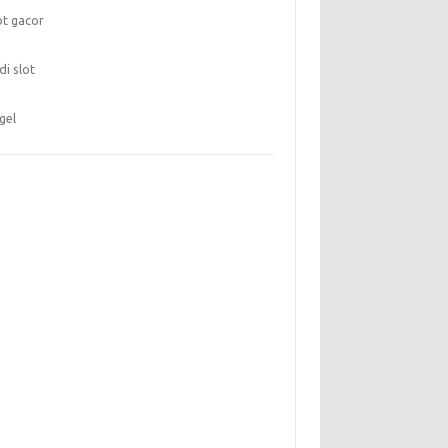
ot gacor
di slot
gel