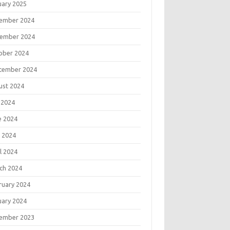
uary 2025
ember 2024
ember 2024
ober 2024
tember 2024
ust 2024
 2024
e 2024
 2024
l 2024
ch 2024
ruary 2024
uary 2024
ember 2023