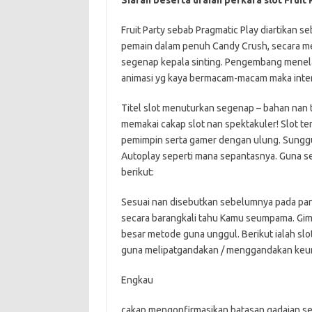
Siaran beserta uraian perkara slot Fruit 
Fruit Party sebab Pragmatic Play diartikan 
pemain dalam penuh Candy Crush, secara 
segenap kepala sinting. Pengembang menel
animasi yg kaya bermacam-macam maka interakt
Titel slot menuturkan segenap – bahan nan 
memakai cakap slot nan spektakuler! Slot t
pemimpin serta gamer dengan ulung. Sunggu
Autoplay seperti mana sepantasnya. Guna se
berikut:
Sesuai nan disebutkan sebelumnya pada pand
secara barangkali tahu Kamu seumpama. Gim t
besar metode guna unggul. Berikut ialah sl
guna melipatgandakan / menggandakan keu
Engkau
cakap mengonfirmasikan batasan gadaian se