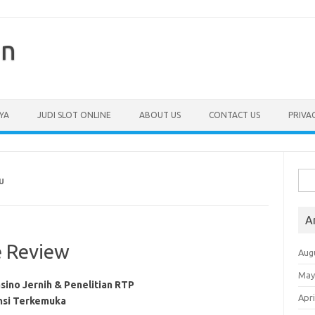
en
YA
JUDI SLOT ONLINE
ABOUT US
CONTACT US
PRIVA
Sea
U
for:
A
e Review
Aug
May
sino Jernih & Penelitian RTP
Apri
nsi Terkemuka