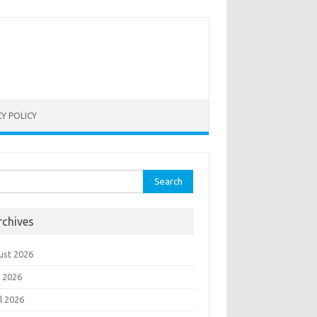
CY POLICY
rch
rchives
ust 2026
 2026
l 2026