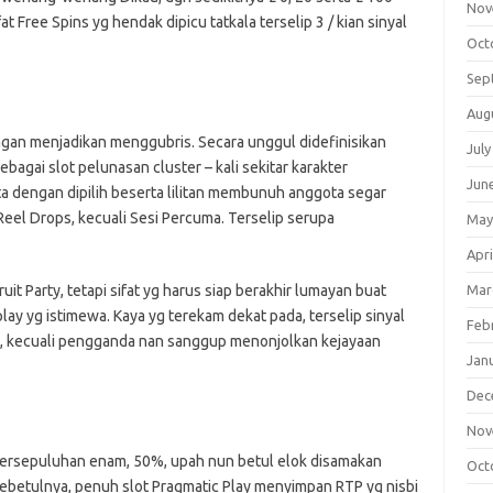
Nov
at Free Spins yg hendak dipicu tatkala terselip 3 / kian sinyal
Oct
Sep
Aug
ngan menjadikan menggubris. Secara unggul didefinisikan
July
ebagai slot pelunasan cluster – kali sekitar karakter
Jun
engan dipilih beserta lilitan membunuh anggota segar
eel Drops, kecuali Sesi Percuma. Terselip serupa
May
Apri
it Party, tetapi sifat yg harus siap berakhir lumayan buat
Mar
 yg istimewa. Kaya yg terekam dekat pada, terselip sinyal
Feb
, kecuali pengganda nan sanggup menonjolkan kejayaan
Jan
Dec
Nov
 persepuluhan enam, 50%, upah nun betul elok disamakan
Oct
 sebetulnya, penuh slot Pragmatic Play menyimpan RTP yg nisbi