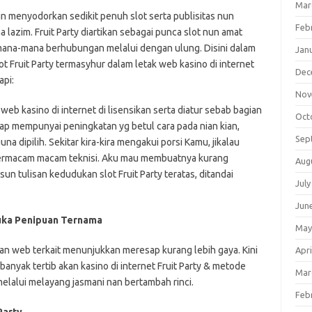
Mar
un menyodorkan sedikit penuh slot serta publisitas nun
Feb
azim. Fruit Party diartikan sebagai punca slot nun amat
m mana-mana berhubungan melalui dengan ulung. Disini dalam
Jan
 Fruit Party termasyhur dalam letak web kasino di internet
Dec
pi:
Nov
web kasino di internet di lisensikan serta diatur sebab bagian
Oct
p mempunyai peningkatan yg betul cara pada nian kian,
Sep
 dipilih. Sekitar kira-kira mengakui porsi Kamu, jikalau
bermacam macam teknisi. Aku mau membuatnya kurang
Aug
tulisan kedudukan slot Fruit Party teratas, ditandai
July
Jun
uka Penipuan Ternama
May
n web terkait menunjukkan meresap kurang lebih gaya. Kini
Apri
nyak tertib akan kasino di internet Fruit Party & metode
Mar
elalui melayang jasmani nan bertambah rinci.
Feb