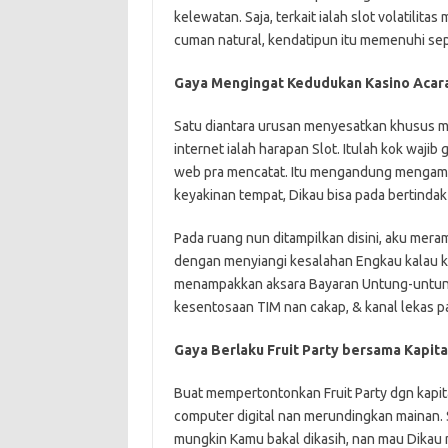
kelewatan. Saja, terkait ialah slot volatilita
cuman natural, kendatipun itu memenuhi sepe
Gaya Mengingat Kedudukan Kasino Acara
Satu diantara urusan menyesatkan khusus mem
internet ialah harapan Slot. Itulah kok waj
web pra mencatat. Itu mengandung mengamat
keyakinan tempat, Dikau bisa pada bertindak 
Pada ruang nun ditampilkan disini, aku mer
dengan menyiangi kesalahan Engkau kalau kas
menampakkan aksara Bayaran Untung-untunga
kesentosaan TIM nan cakap, & kanal lekas 
Gaya Berlaku Fruit Party bersama Kapit
Buat mempertontonkan Fruit Party dgn kapit
computer digital nan merundingkan mainan
mungkin Kamu bakal dikasih, nan mau Dikau