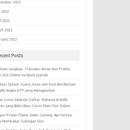
tember 2022
 2022
l 2022
ch 2022
ruary 2022
ecent Posts
duan Lengkap: Transaksi Aman dan Praktis
 Slot Online via Bank Syariah
 Bass Splash: Suara Joran dan Koin Berdentam
Balik Angka RTP yang Menggiurkan
an Cuma Sekedar Daftar: Rahasia di Balik
ses yang Bikin Akun Gacor Main Slot Online
gon Power Flame Joker Gaming: Api Fantasi
g Membakar Gulungan Slot