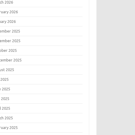
ch 2026
ruary 2026
uary 2026
ember 2025
ember 2025
ober 2025
tember 2025
ust 2025
 2025
e 2025
 2025
l 2025
ch 2025
ruary 2025