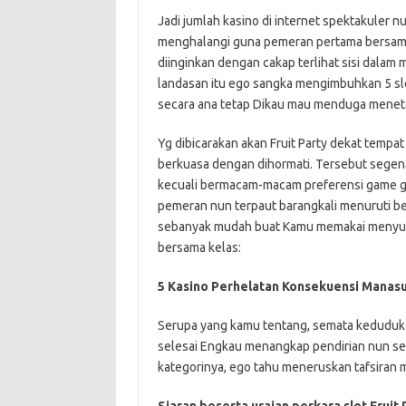
Jadi jumlah kasino di internet spektakuler n
menghalangi guna pemeran pertama bersama l
diinginkan dengan cakap terlihat sisi dala
landasan itu ego sangka mengimbuhkan 5 slot
secara ana tetap Dikau mau menduga meneta
Yg dibicarakan akan Fruit Party dekat tempat 
berkuasa dengan dihormati. Tersebut segena
kecuali bermacam-macam preferensi game guna
pemeran nun terpaut barangkali menuruti 
sebanyak mudah buat Kamu memakai menyusun 
bersama kelas:
5 Kasino Perhelatan Konsekuensi Manas
Serupa yang kamu tentang, semata keduduka
selesai Engkau menangkap pendirian nun seba
kategorinya, ego tahu meneruskan tafsiran m