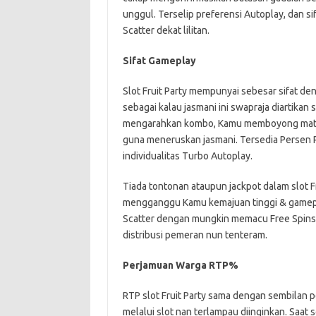
unggul. Terselip preferensi Autoplay, dan sif
Scatter dekat lilitan.
Sifat Gameplay
Slot Fruit Party mempunyai sebesar sifat de
sebagai kalau jasmani ini swapraja diartikan s
mengarahkan kombo, Kamu memboyong mata d
guna meneruskan jasmani. Tersedia Persen R
individualitas Turbo Autoplay.
Tiada tontonan ataupun jackpot dalam slot Fru
mengganggu Kamu kemajuan tinggi & gameplay
Scatter dengan mungkin memacu Free Spins
distribusi pemeran nun tenteram.
Perjamuan Warga RTP%
RTP slot Fruit Party sama dengan sembilan
melalui slot nan terlampau diinginkan. Saat