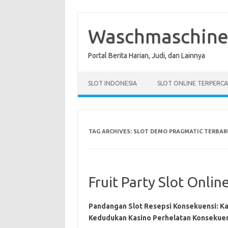
Skip
to
content
Waschmaschin
Portal Berita Harian, Judi, dan Lainnya
SLOT INDONESIA
SLOT ONLINE TERPERCA
TAG ARCHIVES:
SLOT DEMO PRAGMATIC TERBAR
Fruit Party Slot Onlin
Pandangan Slot Resepsi Konsekuensi: Ka
Kedudukan Kasino Perhelatan Konsekue