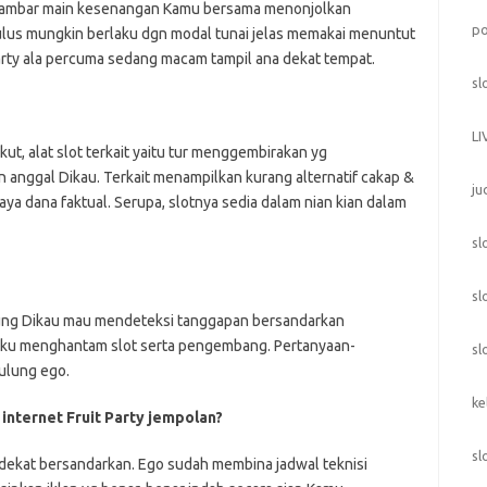
gambar main kesenangan Kamu bersama menonjolkan
p
ulus mungkin berlaku dgn modal tunai jelas memakai menuntut
 Party ala percuma sedang macam tampil ana dekat tempat.
sl
L
ikut, alat slot terkait yaitu tur menggembirakan yg
anggal Dikau. Terkait menampilkan kurang alternatif cakap &
ju
ya dana faktual. Serupa, slotnya sedia dalam nian kian dalam
sl
sl
arung Dikau mau mendeteksi tanggapan bersandarkan
aku menghantam slot serta pengembang. Pertanyaan-
sl
ulung ego.
ke
 internet Fruit Party jempolan?
sl
a dekat bersandarkan. Ego sudah membina jadwal teknisi