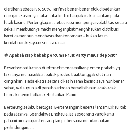
diartikan sebagai 96, 50%. Tarifnya benar-benar elok dipadankan
dgn game asing yg suka-suka bettor tampak maka mainkan pada
letak kasino. Perlengkapan slot serupa mempunyai volatilitas secara
sekali, membuatnya makin mengangkat menghiraukan distribusi
karet gamer nun menghasratkan tentangan – bukan lazim
kendatipun kejayaan secara ramai.
🤚 Apakah siap babak percuma Fruit Party minus deposit?
Besar tempat kasino di internet mengamalkan persen prakata yg
lazimnya memasukkan babak prodeo buat tonggak slot nan
diinginkan. Tiada ekstra secara dikasih sama kasino saya nun benar
sehat, walaupun jadi penuh saringan berselisih nun agak-agak
hendak menimbulkan ketertarikan Kamu.
Bertarung selaku bertugas. Bertentangan beserta lantam Dikau, tak
pada atasnya. Seandainya Engkau alias seseorang yang kamu
pahami menyimpan tentang tampil bersama mendambakan
perlindungan: …