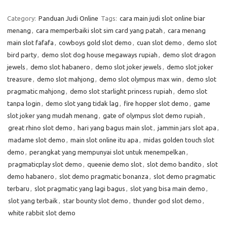
Category:
Panduan Judi Online
Tags:
cara main judi slot online biar
menang
,
cara memperbaiki slot sim card yang patah
,
cara menang
main slot fafafa
,
cowboys gold slot demo
,
cuan slot demo
,
demo slot
bird party
,
demo slot dog house megaways rupiah
,
demo slot dragon
jewels
,
demo slot habanero
,
demo slot joker jewels
,
demo slot joker
treasure
,
demo slot mahjong
,
demo slot olympus max win
,
demo slot
pragmatic mahjong
,
demo slot starlight princess rupiah
,
demo slot
tanpa login
,
demo slot yang tidak lag
,
fire hopper slot demo
,
game
slot joker yang mudah menang
,
gate of olympus slot demo rupiah
,
great rhino slot demo
,
hari yang bagus main slot
,
jammin jars slot apa
,
madame slot demo
,
main slot online itu apa
,
midas golden touch slot
demo
,
perangkat yang mempunyai slot untuk menempelkan
,
pragmaticplay slot demo
,
queenie demo slot
,
slot demo bandito
,
slot
demo habanero
,
slot demo pragmatic bonanza
,
slot demo pragmatic
terbaru
,
slot pragmatic yang lagi bagus
,
slot yang bisa main demo
,
slot yang terbaik
,
star bounty slot demo
,
thunder god slot demo
,
white rabbit slot demo