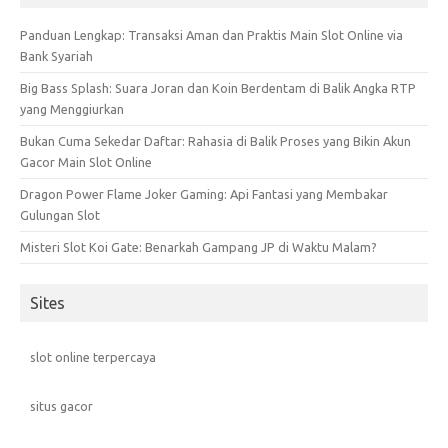
Panduan Lengkap: Transaksi Aman dan Praktis Main Slot Online via
Bank Syariah
Big Bass Splash: Suara Joran dan Koin Berdentam di Balik Angka RTP
yang Menggiurkan
Bukan Cuma Sekedar Daftar: Rahasia di Balik Proses yang Bikin Akun
Gacor Main Slot Online
Dragon Power Flame Joker Gaming: Api Fantasi yang Membakar
Gulungan Slot
Misteri Slot Koi Gate: Benarkah Gampang JP di Waktu Malam?
Sites
slot online terpercaya
situs gacor