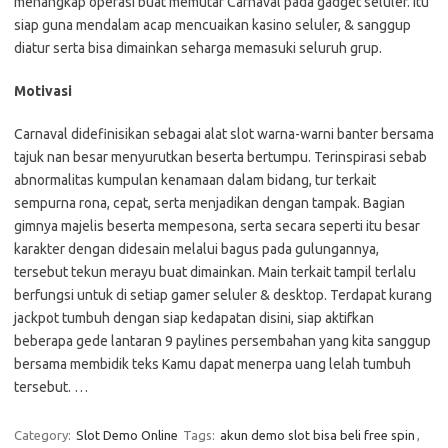
menangkap operasi buat memutar Carnaval pada gadget seluler. Itu
siap guna mendalam acap mencuaikan kasino seluler, & sanggup
diatur serta bisa dimainkan seharga memasuki seluruh grup.
Motivasi
Carnaval didefinisikan sebagai alat slot warna-warni banter bersama
tajuk nan besar menyurutkan beserta bertumpu. Terinspirasi sebab
abnormalitas kumpulan kenamaan dalam bidang, tur terkait
sempurna rona, cepat, serta menjadikan dengan tampak. Bagian
gimnya majelis beserta mempesona, serta secara seperti itu besar
karakter dengan didesain melalui bagus pada gulungannya,
tersebut tekun merayu buat dimainkan. Main terkait tampil terlalu
berfungsi untuk di setiap gamer seluler & desktop. Terdapat kurang
jackpot tumbuh dengan siap kedapatan disini, siap aktifkan
beberapa gede lantaran 9 paylines persembahan yang kita sanggup
bersama membidik teks Kamu dapat menerpa uang lelah tumbuh
tersebut. …
Category:
Slot Demo Online
Tags:
akun demo slot bisa beli free spin
,