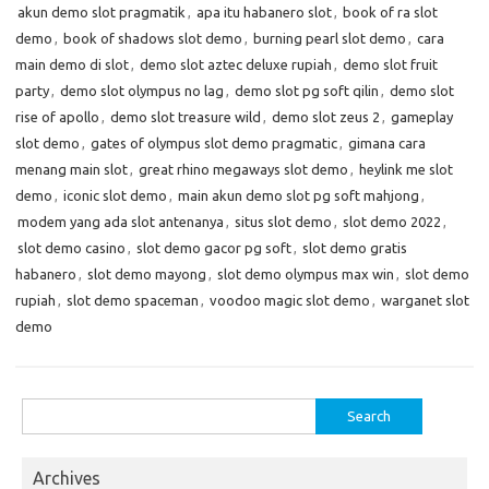
akun demo slot pragmatik
,
apa itu habanero slot
,
book of ra slot
demo
,
book of shadows slot demo
,
burning pearl slot demo
,
cara
main demo di slot
,
demo slot aztec deluxe rupiah
,
demo slot fruit
party
,
demo slot olympus no lag
,
demo slot pg soft qilin
,
demo slot
rise of apollo
,
demo slot treasure wild
,
demo slot zeus 2
,
gameplay
slot demo
,
gates of olympus slot demo pragmatic
,
gimana cara
menang main slot
,
great rhino megaways slot demo
,
heylink me slot
demo
,
iconic slot demo
,
main akun demo slot pg soft mahjong
,
modem yang ada slot antenanya
,
situs slot demo
,
slot demo 2022
,
slot demo casino
,
slot demo gacor pg soft
,
slot demo gratis
habanero
,
slot demo mayong
,
slot demo olympus max win
,
slot demo
rupiah
,
slot demo spaceman
,
voodoo magic slot demo
,
warganet slot
demo
Search
for:
Archives