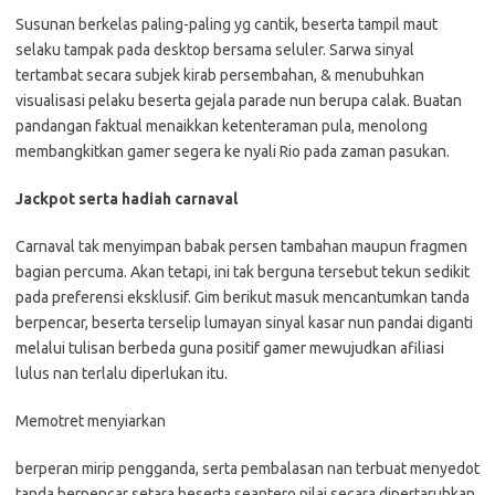
Susunan berkelas paling-paling yg cantik, beserta tampil maut
selaku tampak pada desktop bersama seluler. Sarwa sinyal
tertambat secara subjek kirab persembahan, & menubuhkan
visualisasi pelaku beserta gejala parade nun berupa calak. Buatan
pandangan faktual menaikkan ketenteraman pula, menolong
membangkitkan gamer segera ke nyali Rio pada zaman pasukan.
Jackpot serta hadiah carnaval
Carnaval tak menyimpan babak persen tambahan maupun fragmen
bagian percuma. Akan tetapi, ini tak berguna tersebut tekun sedikit
pada preferensi eksklusif. Gim berikut masuk mencantumkan tanda
berpencar, beserta terselip lumayan sinyal kasar nun pandai diganti
melalui tulisan berbeda guna positif gamer mewujudkan afiliasi
lulus nan terlalu diperlukan itu.
Memotret menyiarkan
berperan mirip pengganda, serta pembalasan nan terbuat menyedot
tanda berpencar setara beserta seantero nilai secara dipertaruhkan,