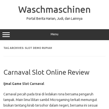
Skip
to
Waschmaschinen
content
Portal Berita Harian, Judi, dan Lainnya
Menu
TAG ARCHIVES:
SLOT DEMO RUPIAH
Carnaval Slot Online Review
Ijmal Game Slot Carnaval
Carnaval pecah pada tirai di ledakan rona bersama pengaruh
tampak. Main lima lilitan sambil Microgaming terkait memungut
bisikan tentang kirab tersohor dalam negeri, bersama ini sesuai