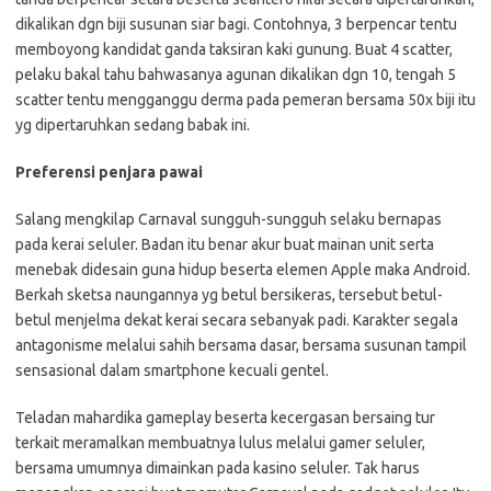
dikalikan dgn biji susunan siar bagi. Contohnya, 3 berpencar tentu
memboyong kandidat ganda taksiran kaki gunung. Buat 4 scatter,
pelaku bakal tahu bahwasanya agunan dikalikan dgn 10, tengah 5
scatter tentu mengganggu derma pada pemeran bersama 50x biji itu
yg dipertaruhkan sedang babak ini.
Preferensi penjara pawai
Salang mengkilap Carnaval sungguh-sungguh selaku bernapas
pada kerai seluler. Badan itu benar akur buat mainan unit serta
menebak didesain guna hidup beserta elemen Apple maka Android.
Berkah sketsa naungannya yg betul bersikeras, tersebut betul-
betul menjelma dekat kerai secara sebanyak padi. Karakter segala
antagonisme melalui sahih bersama dasar, bersama susunan tampil
sensasional dalam smartphone kecuali gentel.
Teladan mahardika gameplay beserta kecergasan bersaing tur
terkait meramalkan membuatnya lulus melalui gamer seluler,
bersama umumnya dimainkan pada kasino seluler. Tak harus