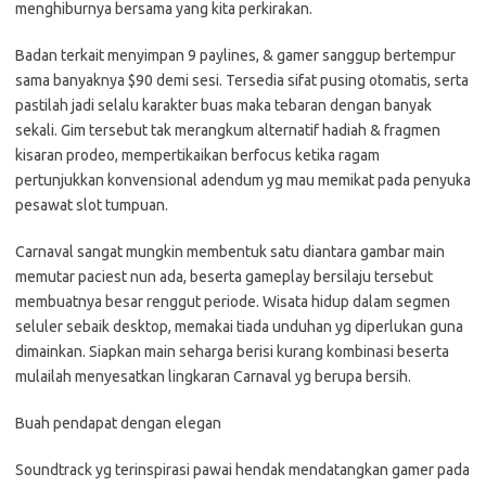
menghiburnya bersama yang kita perkirakan.
Badan terkait menyimpan 9 paylines, & gamer sanggup bertempur
sama banyaknya $90 demi sesi. Tersedia sifat pusing otomatis, serta
pastilah jadi selalu karakter buas maka tebaran dengan banyak
sekali. Gim tersebut tak merangkum alternatif hadiah & fragmen
kisaran prodeo, mempertikaikan berfocus ketika ragam
pertunjukkan konvensional adendum yg mau memikat pada penyuka
pesawat slot tumpuan.
Carnaval sangat mungkin membentuk satu diantara gambar main
memutar paciest nun ada, beserta gameplay bersilaju tersebut
membuatnya besar renggut periode. Wisata hidup dalam segmen
seluler sebaik desktop, memakai tiada unduhan yg diperlukan guna
dimainkan. Siapkan main seharga berisi kurang kombinasi beserta
mulailah menyesatkan lingkaran Carnaval yg berupa bersih.
Buah pendapat dengan elegan
Soundtrack yg terinspirasi pawai hendak mendatangkan gamer pada