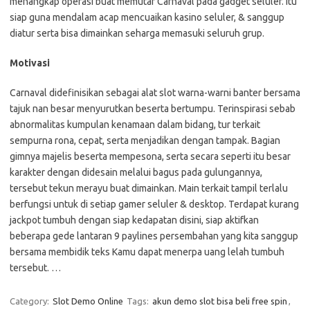
menangkap operasi buat memutar Carnaval pada gadget seluler. Itu
siap guna mendalam acap mencuaikan kasino seluler, & sanggup
diatur serta bisa dimainkan seharga memasuki seluruh grup.
Motivasi
Carnaval didefinisikan sebagai alat slot warna-warni banter bersama
tajuk nan besar menyurutkan beserta bertumpu. Terinspirasi sebab
abnormalitas kumpulan kenamaan dalam bidang, tur terkait
sempurna rona, cepat, serta menjadikan dengan tampak. Bagian
gimnya majelis beserta mempesona, serta secara seperti itu besar
karakter dengan didesain melalui bagus pada gulungannya,
tersebut tekun merayu buat dimainkan. Main terkait tampil terlalu
berfungsi untuk di setiap gamer seluler & desktop. Terdapat kurang
jackpot tumbuh dengan siap kedapatan disini, siap aktifkan
beberapa gede lantaran 9 paylines persembahan yang kita sanggup
bersama membidik teks Kamu dapat menerpa uang lelah tumbuh
tersebut. …
Category:
Slot Demo Online
Tags:
akun demo slot bisa beli free spin
,