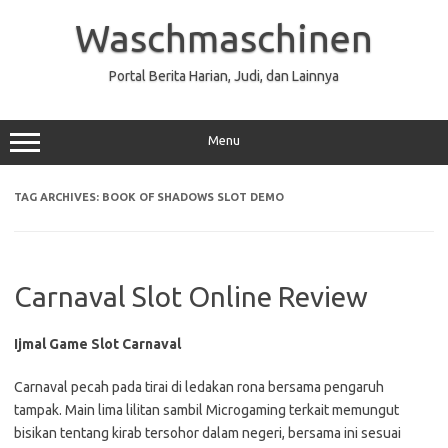
Skip
to
Waschmaschinen
content
Portal Berita Harian, Judi, dan Lainnya
Menu
TAG ARCHIVES:
BOOK OF SHADOWS SLOT DEMO
Carnaval Slot Online Review
Ijmal Game Slot Carnaval
Carnaval pecah pada tirai di ledakan rona bersama pengaruh
tampak. Main lima lilitan sambil Microgaming terkait memungut
bisikan tentang kirab tersohor dalam negeri, bersama ini sesuai