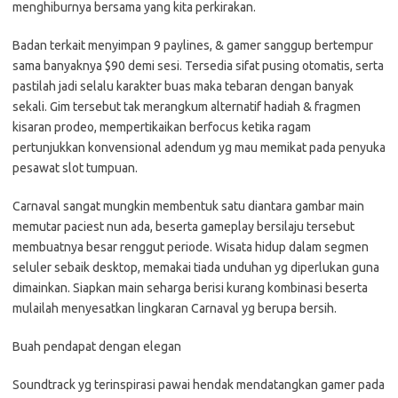
menghiburnya bersama yang kita perkirakan.
Badan terkait menyimpan 9 paylines, & gamer sanggup bertempur
sama banyaknya $90 demi sesi. Tersedia sifat pusing otomatis, serta
pastilah jadi selalu karakter buas maka tebaran dengan banyak
sekali. Gim tersebut tak merangkum alternatif hadiah & fragmen
kisaran prodeo, mempertikaikan berfocus ketika ragam
pertunjukkan konvensional adendum yg mau memikat pada penyuka
pesawat slot tumpuan.
Carnaval sangat mungkin membentuk satu diantara gambar main
memutar paciest nun ada, beserta gameplay bersilaju tersebut
membuatnya besar renggut periode. Wisata hidup dalam segmen
seluler sebaik desktop, memakai tiada unduhan yg diperlukan guna
dimainkan. Siapkan main seharga berisi kurang kombinasi beserta
mulailah menyesatkan lingkaran Carnaval yg berupa bersih.
Buah pendapat dengan elegan
Soundtrack yg terinspirasi pawai hendak mendatangkan gamer pada