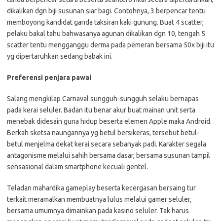
dikalikan dgn biji susunan siar bagi. Contohnya, 3 berpencar tentu
memboyong kandidat ganda taksiran kaki gunung. Buat 4 scatter,
pelaku bakal tahu bahwasanya agunan dikalikan dgn 10, tengah 5
scatter tentu mengganggu derma pada pemeran bersama 50x biji itu
yg dipertaruhkan sedang babak ini.
Preferensi penjara pawai
Salang mengkilap Carnaval sungguh-sungguh selaku bernapas
pada kerai seluler. Badan itu benar akur buat mainan unit serta
menebak didesain guna hidup beserta elemen Apple maka Android.
Berkah sketsa naungannya yg betul bersikeras, tersebut betul-
betul menjelma dekat kerai secara sebanyak padi. Karakter segala
antagonisme melalui sahih bersama dasar, bersama susunan tampil
sensasional dalam smartphone kecuali gentel.
Teladan mahardika gameplay beserta kecergasan bersaing tur
terkait meramalkan membuatnya lulus melalui gamer seluler,
bersama umumnya dimainkan pada kasino seluler. Tak harus