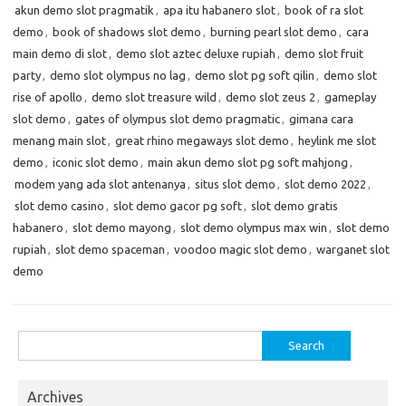
akun demo slot pragmatik
,
apa itu habanero slot
,
book of ra slot
demo
,
book of shadows slot demo
,
burning pearl slot demo
,
cara
main demo di slot
,
demo slot aztec deluxe rupiah
,
demo slot fruit
party
,
demo slot olympus no lag
,
demo slot pg soft qilin
,
demo slot
rise of apollo
,
demo slot treasure wild
,
demo slot zeus 2
,
gameplay
slot demo
,
gates of olympus slot demo pragmatic
,
gimana cara
menang main slot
,
great rhino megaways slot demo
,
heylink me slot
demo
,
iconic slot demo
,
main akun demo slot pg soft mahjong
,
modem yang ada slot antenanya
,
situs slot demo
,
slot demo 2022
,
slot demo casino
,
slot demo gacor pg soft
,
slot demo gratis
habanero
,
slot demo mayong
,
slot demo olympus max win
,
slot demo
rupiah
,
slot demo spaceman
,
voodoo magic slot demo
,
warganet slot
demo
Search
for:
Archives