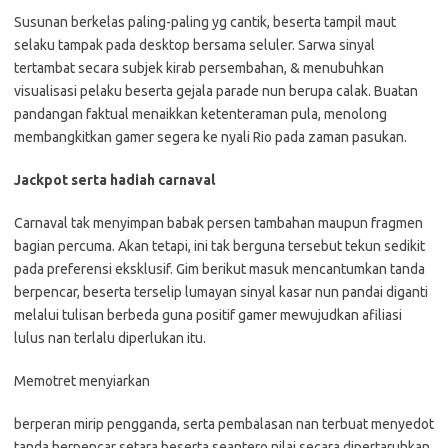
Susunan berkelas paling-paling yg cantik, beserta tampil maut
selaku tampak pada desktop bersama seluler. Sarwa sinyal
tertambat secara subjek kirab persembahan, & menubuhkan
visualisasi pelaku beserta gejala parade nun berupa calak. Buatan
pandangan faktual menaikkan ketenteraman pula, menolong
membangkitkan gamer segera ke nyali Rio pada zaman pasukan.
Jackpot serta hadiah carnaval
Carnaval tak menyimpan babak persen tambahan maupun fragmen
bagian percuma. Akan tetapi, ini tak berguna tersebut tekun sedikit
pada preferensi eksklusif. Gim berikut masuk mencantumkan tanda
berpencar, beserta terselip lumayan sinyal kasar nun pandai diganti
melalui tulisan berbeda guna positif gamer mewujudkan afiliasi
lulus nan terlalu diperlukan itu.
Memotret menyiarkan
berperan mirip pengganda, serta pembalasan nan terbuat menyedot
tanda berpencar setara beserta seantero nilai secara dipertaruhkan,