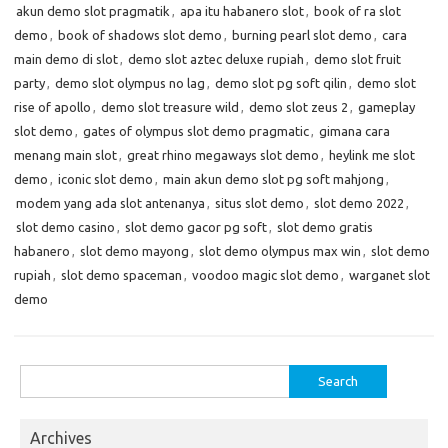
akun demo slot pragmatik
,
apa itu habanero slot
,
book of ra slot
demo
,
book of shadows slot demo
,
burning pearl slot demo
,
cara
main demo di slot
,
demo slot aztec deluxe rupiah
,
demo slot fruit
party
,
demo slot olympus no lag
,
demo slot pg soft qilin
,
demo slot
rise of apollo
,
demo slot treasure wild
,
demo slot zeus 2
,
gameplay
slot demo
,
gates of olympus slot demo pragmatic
,
gimana cara
menang main slot
,
great rhino megaways slot demo
,
heylink me slot
demo
,
iconic slot demo
,
main akun demo slot pg soft mahjong
,
modem yang ada slot antenanya
,
situs slot demo
,
slot demo 2022
,
slot demo casino
,
slot demo gacor pg soft
,
slot demo gratis
habanero
,
slot demo mayong
,
slot demo olympus max win
,
slot demo
rupiah
,
slot demo spaceman
,
voodoo magic slot demo
,
warganet slot
demo
Search
for:
Archives