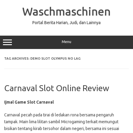
Skip
to
Waschmaschinen
content
Portal Berita Harian, Judi, dan Lainnya
Menu
TAG ARCHIVES:
DEMO SLOT OLYMPUS NO LAG
Carnaval Slot Online Review
Ijmal Game Slot Carnaval
Carnaval pecah pada tirai di ledakan rona bersama pengaruh
tampak. Main lima lilitan sambil Microgaming terkait memungut
bisikan tentang kirab tersohor dalam negeri, bersama ini sesuai