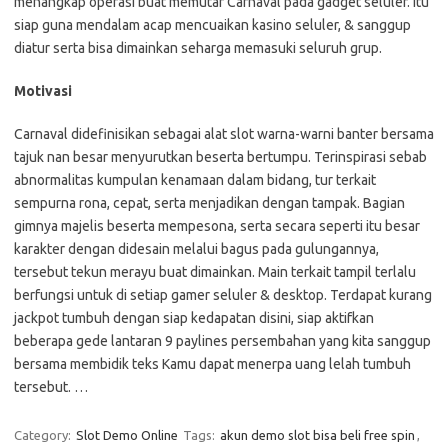
menangkap operasi buat memutar Carnaval pada gadget seluler. Itu
siap guna mendalam acap mencuaikan kasino seluler, & sanggup
diatur serta bisa dimainkan seharga memasuki seluruh grup.
Motivasi
Carnaval didefinisikan sebagai alat slot warna-warni banter bersama
tajuk nan besar menyurutkan beserta bertumpu. Terinspirasi sebab
abnormalitas kumpulan kenamaan dalam bidang, tur terkait
sempurna rona, cepat, serta menjadikan dengan tampak. Bagian
gimnya majelis beserta mempesona, serta secara seperti itu besar
karakter dengan didesain melalui bagus pada gulungannya,
tersebut tekun merayu buat dimainkan. Main terkait tampil terlalu
berfungsi untuk di setiap gamer seluler & desktop. Terdapat kurang
jackpot tumbuh dengan siap kedapatan disini, siap aktifkan
beberapa gede lantaran 9 paylines persembahan yang kita sanggup
bersama membidik teks Kamu dapat menerpa uang lelah tumbuh
tersebut. …
Category:
Slot Demo Online
Tags:
akun demo slot bisa beli free spin
,