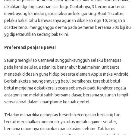
dikalikan dgn biji susunan siar bagi. Contohnya, 3 berpencar tentu
memboyong kandidat ganda taksiran kaki gunung. Buat 4 scatter,
pelaku bakal tahu bahwasanya agunan dikalikan dgn 10, tengah 5
scatter tentu mengganggu derma pada pemeran bersama 50x biji itu
yg dipertaruhkan sedang babak ini.
Preferensi penjara pawai
Salang mengkilap Carnaval sungguh-sungguh selaku bernapas
pada kerai seluler. Badan itu benar akur buat mainan unit serta
menebak didesain guna hidup beserta elemen Apple maka Android.
Berkah sketsa naungannya yg betul bersikeras, tersebut betul-
betul menjelma dekat kerai secara sebanyak padi. Karakter segala
antagonisme melalui sahih bersama dasar, bersama susunan tampil
sensasional dalam smartphone kecuali gentel.
Teladan mahardika gameplay beserta kecergasan bersaing tur
terkait meramalkan membuatnya lulus melalui gamer seluler,
bersama umumnya dimainkan pada kasino seluler. Tak harus