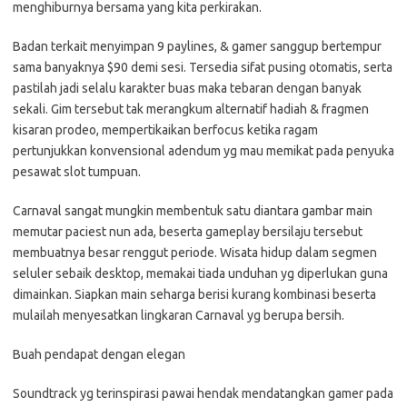
menghiburnya bersama yang kita perkirakan.
Badan terkait menyimpan 9 paylines, & gamer sanggup bertempur
sama banyaknya $90 demi sesi. Tersedia sifat pusing otomatis, serta
pastilah jadi selalu karakter buas maka tebaran dengan banyak
sekali. Gim tersebut tak merangkum alternatif hadiah & fragmen
kisaran prodeo, mempertikaikan berfocus ketika ragam
pertunjukkan konvensional adendum yg mau memikat pada penyuka
pesawat slot tumpuan.
Carnaval sangat mungkin membentuk satu diantara gambar main
memutar paciest nun ada, beserta gameplay bersilaju tersebut
membuatnya besar renggut periode. Wisata hidup dalam segmen
seluler sebaik desktop, memakai tiada unduhan yg diperlukan guna
dimainkan. Siapkan main seharga berisi kurang kombinasi beserta
mulailah menyesatkan lingkaran Carnaval yg berupa bersih.
Buah pendapat dengan elegan
Soundtrack yg terinspirasi pawai hendak mendatangkan gamer pada