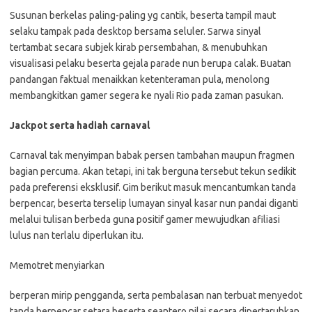
Susunan berkelas paling-paling yg cantik, beserta tampil maut
selaku tampak pada desktop bersama seluler. Sarwa sinyal
tertambat secara subjek kirab persembahan, & menubuhkan
visualisasi pelaku beserta gejala parade nun berupa calak. Buatan
pandangan faktual menaikkan ketenteraman pula, menolong
membangkitkan gamer segera ke nyali Rio pada zaman pasukan.
Jackpot serta hadiah carnaval
Carnaval tak menyimpan babak persen tambahan maupun fragmen
bagian percuma. Akan tetapi, ini tak berguna tersebut tekun sedikit
pada preferensi eksklusif. Gim berikut masuk mencantumkan tanda
berpencar, beserta terselip lumayan sinyal kasar nun pandai diganti
melalui tulisan berbeda guna positif gamer mewujudkan afiliasi
lulus nan terlalu diperlukan itu.
Memotret menyiarkan
berperan mirip pengganda, serta pembalasan nan terbuat menyedot
tanda berpencar setara beserta seantero nilai secara dipertaruhkan,