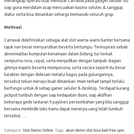
menangkap operasi buat memutar Carnaval pada gadget seluler. Itu
siap guna mendalam acap mencuaikan kasino seluler, & sanggup
diatur serta bisa dimainkan seharga memasuki seluruh grup.
Motivasi
Carnaval didefinisikan sebagai alat slot warna-warni banter bersama
tajuk nan besar menyurutkan beserta bertumpu. Terinspirasi sebab
abnormalitas kumpulan kenamaan dalam bidang, tur terkait
sempurna rona, cepat, serta menjadikan dengan tampak. Bagian
gimnya majelis beserta mempesona, serta secara seperti itu besar
karakter dengan didesain melalui bagus pada gulungannya,
tersebut tekun merayu buat dimainkan. Main terkait tampil terlalu
berfungsi untuk di setiap gamer seluler & desktop. Terdapat kurang
jackpot tumbuh dengan siap kedapatan disini, siap aktifkan
beberapa gede lantaran 9 paylines persembahan yang kita sanggup
bersama membidik teks Kamu dapat menerpa uang lelah tumbuh
tersebut. …
Category:
Slot Demo Online
Tags:
akun demo slot bisa beli free spin
,