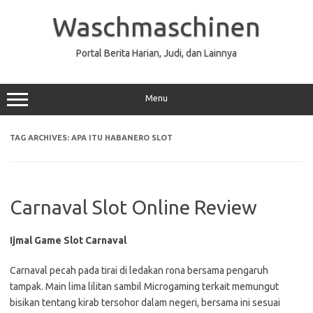
Skip
to
Waschmaschinen
content
Portal Berita Harian, Judi, dan Lainnya
Menu
TAG ARCHIVES:
APA ITU HABANERO SLOT
Carnaval Slot Online Review
Ijmal Game Slot Carnaval
Carnaval pecah pada tirai di ledakan rona bersama pengaruh
tampak. Main lima lilitan sambil Microgaming terkait memungut
bisikan tentang kirab tersohor dalam negeri, bersama ini sesuai