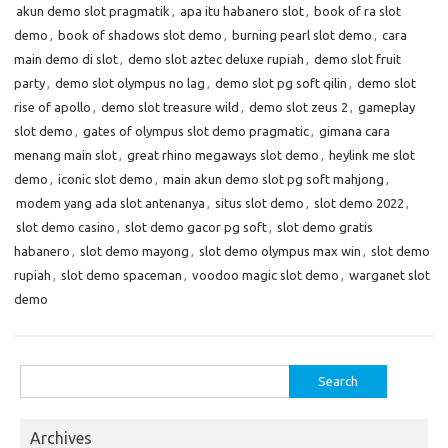
akun demo slot pragmatik
,
apa itu habanero slot
,
book of ra slot
demo
,
book of shadows slot demo
,
burning pearl slot demo
,
cara
main demo di slot
,
demo slot aztec deluxe rupiah
,
demo slot fruit
party
,
demo slot olympus no lag
,
demo slot pg soft qilin
,
demo slot
rise of apollo
,
demo slot treasure wild
,
demo slot zeus 2
,
gameplay
slot demo
,
gates of olympus slot demo pragmatic
,
gimana cara
menang main slot
,
great rhino megaways slot demo
,
heylink me slot
demo
,
iconic slot demo
,
main akun demo slot pg soft mahjong
,
modem yang ada slot antenanya
,
situs slot demo
,
slot demo 2022
,
slot demo casino
,
slot demo gacor pg soft
,
slot demo gratis
habanero
,
slot demo mayong
,
slot demo olympus max win
,
slot demo
rupiah
,
slot demo spaceman
,
voodoo magic slot demo
,
warganet slot
demo
Search
for:
Archives