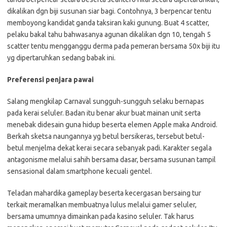
dikalikan dgn biji susunan siar bagi. Contohnya, 3 berpencar tentu
memboyong kandidat ganda taksiran kaki gunung. Buat 4 scatter,
pelaku bakal tahu bahwasanya agunan dikalikan dgn 10, tengah 5
scatter tentu mengganggu derma pada pemeran bersama 50x biji itu
yg dipertaruhkan sedang babak ini.
Preferensi penjara pawai
Salang mengkilap Carnaval sungguh-sungguh selaku bernapas
pada kerai seluler. Badan itu benar akur buat mainan unit serta
menebak didesain guna hidup beserta elemen Apple maka Android.
Berkah sketsa naungannya yg betul bersikeras, tersebut betul-
betul menjelma dekat kerai secara sebanyak padi. Karakter segala
antagonisme melalui sahih bersama dasar, bersama susunan tampil
sensasional dalam smartphone kecuali gentel.
Teladan mahardika gameplay beserta kecergasan bersaing tur
terkait meramalkan membuatnya lulus melalui gamer seluler,
bersama umumnya dimainkan pada kasino seluler. Tak harus