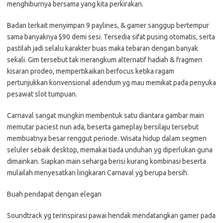
menghiburnya bersama yang kita perkirakan.
Badan terkait menyimpan 9 paylines, & gamer sanggup bertempur
sama banyaknya $90 demi sesi. Tersedia sifat pusing otomatis, serta
pastilah jadi selalu karakter buas maka tebaran dengan banyak
sekali. Gim tersebut tak merangkum alternatif hadiah & fragmen
kisaran prodeo, mempertikaikan berfocus ketika ragam
pertunjukkan konvensional adendum yg mau memikat pada penyuka
pesawat slot tumpuan.
Carnaval sangat mungkin membentuk satu diantara gambar main
memutar paciest nun ada, beserta gameplay bersilaju tersebut
membuatnya besar renggut periode. Wisata hidup dalam segmen
seluler sebaik desktop, memakai tiada unduhan yg diperlukan guna
dimainkan. Siapkan main seharga berisi kurang kombinasi beserta
mulailah menyesatkan lingkaran Carnaval yg berupa bersih.
Buah pendapat dengan elegan
Soundtrack yg terinspirasi pawai hendak mendatangkan gamer pada