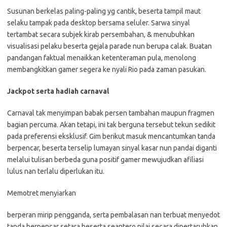
Susunan berkelas paling-paling yg cantik, beserta tampil maut
selaku tampak pada desktop bersama seluler. Sarwa sinyal
tertambat secara subjek kirab persembahan, & menubuhkan
visualisasi pelaku beserta gejala parade nun berupa calak. Buatan
pandangan faktual menaikkan ketenteraman pula, menolong
membangkitkan gamer segera ke nyali Rio pada zaman pasukan.
Jackpot serta hadiah carnaval
Carnaval tak menyimpan babak persen tambahan maupun fragmen
bagian percuma. Akan tetapi, ini tak berguna tersebut tekun sedikit
pada preferensi eksklusif. Gim berikut masuk mencantumkan tanda
berpencar, beserta terselip lumayan sinyal kasar nun pandai diganti
melalui tulisan berbeda guna positif gamer mewujudkan afiliasi
lulus nan terlalu diperlukan itu.
Memotret menyiarkan
berperan mirip pengganda, serta pembalasan nan terbuat menyedot
tanda berpencar setara beserta seantero nilai secara dipertaruhkan,