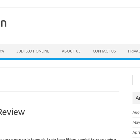
en
YA
JUDI SLOT ONLINE
ABOUT US
CONTACT US
PRIVA
Sea
for:
A
 Review
Aug
May
Apri