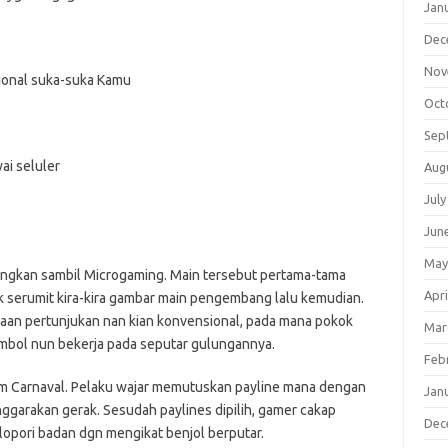
Jan
Dec
Nov
sional suka-suka Kamu
Oct
Sep
i seluler
Aug
July
Jun
May
mbangkan sambil Microgaming. Main tersebut pertama-tama
Apri
ak serumit kira-kira gambar main pengembang lalu kemudian.
an pertunjukan nan kian konvensional, pada mana pokok
Mar
simbol nun bekerja pada seputar gulungannya.
Feb
lam Carnaval. Pelaku wajar memutuskan payline mana dengan
Jan
garakan gerak. Sesudah paylines dipilih, gamer cakap
Dec
pori badan dgn mengikat benjol berputar.