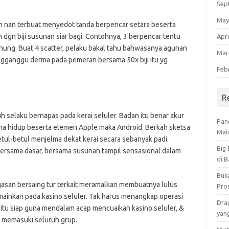
Sep
May
n nan terbuat menyedot tanda berpencar setara beserta
n dgn biji susunan siar bagi. Contohnya, 3 berpencar tentu
Apri
nung. Buat 4 scatter, pelaku bakal tahu bahwasanya agunan
Mar
engganggu derma pada pemeran bersama 50x biji itu yg
Feb
R
selaku bernapas pada kerai seluler. Badan itu benar akur
Pan
na hidup beserta elemen Apple maka Android. Berkah sketsa
Main
tul-betul menjelma dekat kerai secara sebanyak padi.
Big
bersama dasar, bersama susunan tampil sensasional dalam
di 
Buk
asan bersaing tur terkait meramalkan membuatnya lulus
Pro
ainkan pada kasino seluler. Tak harus menangkap operasi
Dra
 Itu siap guna mendalam acap mencuaikan kasino seluler, &
yan
a memasuki seluruh grup.