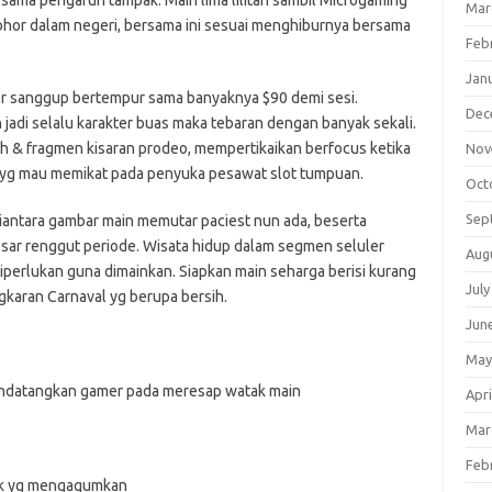
ersama pengaruh tampak. Main lima lilitan sambil Microgaming
Mar
sohor dalam negeri, bersama ini sesuai menghiburnya bersama
Feb
Jan
er sanggup bertempur sama banyaknya $90 demi sesi.
Dec
ah jadi selalu karakter buas maka tebaran dengan banyak sekali.
ah & fragmen kisaran prodeo, mempertikaikan berfocus ketika
Nov
yg mau memikat pada penyuka pesawat slot tumpuan.
Oct
Sep
antara gambar main memutar paciest nun ada, beserta
sar renggut periode. Wisata hidup dalam segmen seluler
Aug
iperlukan guna dimainkan. Siapkan main seharga berisi kurang
July
gkaran Carnaval yg berupa bersih.
Jun
May
endatangkan gamer pada meresap watak main
Apri
Mar
Feb
ak yg mengagumkan