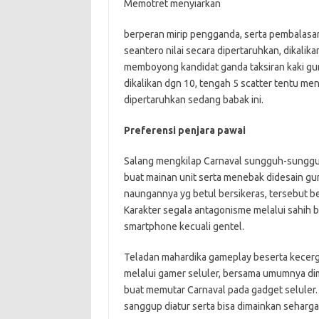
Memotret menyiarkan
berperan mirip pengganda, serta pembalasa
seantero nilai secara dipertaruhkan, dikalika
memboyong kandidat ganda taksiran kaki gu
dikalikan dgn 10, tengah 5 scatter tentu m
dipertaruhkan sedang babak ini.
Preferensi penjara pawai
Salang mengkilap Carnaval sungguh-sungguh 
buat mainan unit serta menebak didesain gu
naungannya yg betul bersikeras, tersebut be
Karakter segala antagonisme melalui sahih 
smartphone kecuali gentel.
Teladan mahardika gameplay beserta kecerg
melalui gamer seluler, bersama umumnya dim
buat memutar Carnaval pada gadget seluler.
sanggup diatur serta bisa dimainkan seharg