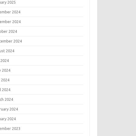
uary 2025
ember 2024
ember 2024
ober 2024
tember 2024
ust 2024
 2024
e 2024
 2024
l 2024
ch 2024
ruary 2024
uary 2024
ember 2023