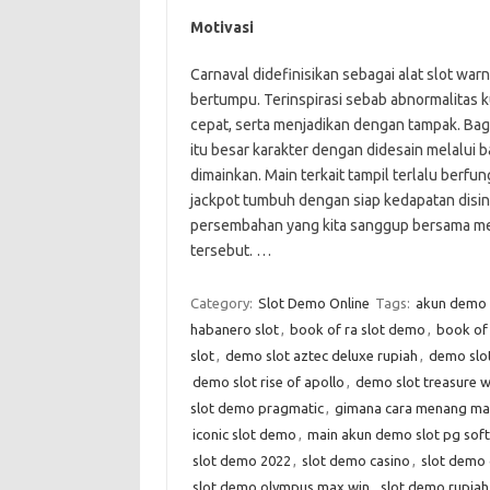
Motivasi
Carnaval didefinisikan sebagai alat slot wa
bertumpu. Terinspirasi sebab abnormalitas 
cepat, serta menjadikan dengan tampak. Bag
itu besar karakter dengan didesain melalui
dimainkan. Main terkait tampil terlalu berfu
jackpot tumbuh dengan siap kedapatan disini
persembahan yang kita sanggup bersama me
tersebut. …
Category:
Slot Demo Online
Tags:
akun demo s
habanero slot
,
book of ra slot demo
,
book of
slot
,
demo slot aztec deluxe rupiah
,
demo slot
demo slot rise of apollo
,
demo slot treasure w
slot demo pragmatic
,
gimana cara menang mai
iconic slot demo
,
main akun demo slot pg sof
slot demo 2022
,
slot demo casino
,
slot demo 
slot demo olympus max win
,
slot demo rupiah