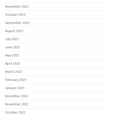
November 2023
October 2023
September 2023
August 2023
July 2023
June 2023
May 2023
April 2023
March 2023
February 2023
January 2023
December 2022
November 2022
October 2022