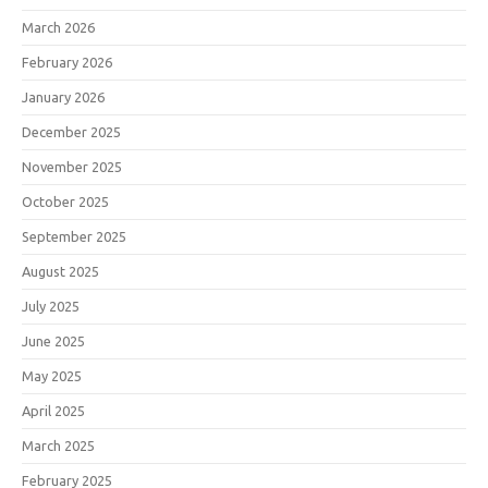
March 2026
February 2026
January 2026
December 2025
November 2025
October 2025
September 2025
August 2025
July 2025
June 2025
May 2025
April 2025
March 2025
February 2025