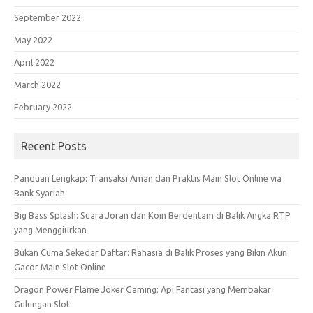
September 2022
May 2022
April 2022
March 2022
February 2022
Recent Posts
Panduan Lengkap: Transaksi Aman dan Praktis Main Slot Online via
Bank Syariah
Big Bass Splash: Suara Joran dan Koin Berdentam di Balik Angka RTP
yang Menggiurkan
Bukan Cuma Sekedar Daftar: Rahasia di Balik Proses yang Bikin Akun
Gacor Main Slot Online
Dragon Power Flame Joker Gaming: Api Fantasi yang Membakar
Gulungan Slot