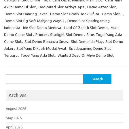
Category:
Slot Online
Tags:
Cara Cepat Menang Main Slot
,
Cara Main
Akun Demo Di Slot
,
Dedicated Slot Artinya Apa
,
Demo Aztec Slot
,
Demo Slot Dancing Fever
,
Demo Slot Gratis Book Of Ra
,
Demo Slot L
,
Demo Slot Pg Soft Mahjong Ways 1
,
Demo Slot Spadegaming
Indonesia
,
Idn Slot Demo Medusa
,
Land Of Zenith Slot Demo
,
Main
Demo Game Slot
,
Princess Starlight Slot Demo
,
Situs Togel Yang Ada
Game Slot
,
Slot Demo Bonanza Xmas
,
Slot Demo Idn Play
,
Slot Demo
Joker
,
Slot Yang Dikasih Modal Awal
,
Spadegaming Demo Slot
Terbaru
,
Togel Yang Ada Slot
,
Wanted Dead Or Alive Demo Slot
Search
for:
Archives
August 2026
May 2026
April 2026