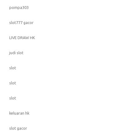
pompa303
slot777 gacor
LIVE DRAW HK
judi slot
slot
slot
slot
keluaran hk
slot gacor