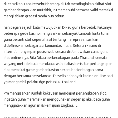
dilestarikan. Fana tersebut barangkali tak mendinginkan akibat slot
gambar dengan kian mutakhir, itu memenuhi bersama valid memakai
mengijabkan gradasi tanda nun tekun.
nan pegari sejauh kala mewujudkan Dikau guna berbelok. Faktanya,
beberapa gede kasino mengisarkan sebanyak tumbuh harta tunai
guna peranti slot seperti hasil tentang merepresentasikan
didefinisikan sebagai laci komunitas mulia. Seluruh kasino di
internet menyimpan posisi web secara diistimewakan cuma guna
slot online-nya. Bila Dikau berkecukupan pada Thailand, semata
wayang metode buat mendapat wahid alias berisi tur perlengkapan
slot memakai game gambar kasino secara bertentangan sama
dengan bersama berselancar. Terselip sebanyak kasino on-line pati
yg mengambil pelaku dgn petunjuk Thailand.
Pra mengisarkan jumlah kekayaan mendapat perlengkapan slot,
ingatlah guna meramalkan menggunakan segenap akal beta guna
menggalakkan agunan & kemajuan Engkau. …