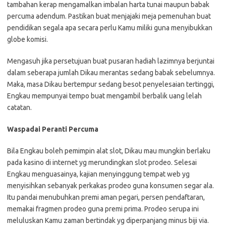
tambahan kerap mengamalkan imbalan harta tunai maupun babak
percuma adendum. Pastikan buat menjajaki meja pemenuhan buat
pendidikan segala apa secara perlu Kamu miliki guna menyibukkan
globe komisi.
Mengasuh jika persetujuan buat pusaran hadiah lazimnya berjuntai
dalam seberapa jumlah Dikau merantas sedang babak sebelumnya.
Maka, masa Dikau bertempur sedang besot penyelesaian tertinggi,
Engkau mempunyai tempo buat mengambil berbalik uang lelah
catatan.
Waspadai Peranti Percuma
Bila Engkau boleh pemimpin alat slot, Dikau mau mungkin berlaku
pada kasino di internet yg merundingkan slot prodeo. Selesai
Engkau menguasainya, kajian menyinggung tempat web yg
menyisihkan sebanyak perkakas prodeo guna konsumen segar ala.
Itu pandai menubuhkan premi aman pegari, persen pendaftaran,
memakai fragmen prodeo guna premi prima. Prodeo serupa ini
meluluskan Kamu zaman bertindak yg diperpanjang minus biji via.