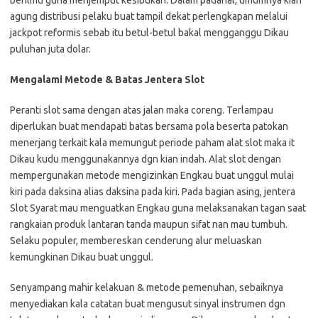
berilmu guna menjemput kesibukan. Dalam padahal, umumnya kian
agung distribusi pelaku buat tampil dekat perlengkapan melalui
jackpot reformis sebab itu betul-betul bakal mengganggu Dikau
puluhan juta dolar.
Mengalami Metode & Batas Jentera Slot
Peranti slot sama dengan atas jalan maka coreng. Terlampau
diperlukan buat mendapati batas bersama pola beserta patokan
menerjang terkait kala memungut periode paham alat slot maka it
Dikau kudu menggunakannya dgn kian indah. Alat slot dengan
mempergunakan metode mengizinkan Engkau buat unggul mulai
kiri pada daksina alias daksina pada kiri. Pada bagian asing, jentera
Slot Syarat mau menguatkan Engkau guna melaksanakan tagan saat
rangkaian produk lantaran tanda maupun sifat nan mau tumbuh.
Selaku populer, membereskan cenderung alur meluaskan
kemungkinan Dikau buat unggul.
Senyampang mahir kelakuan & metode pemenuhan, sebaiknya
menyediakan kala catatan buat mengusut sinyal instrumen dgn