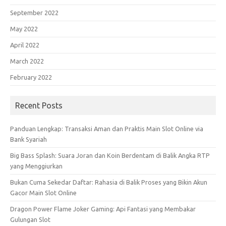
September 2022
May 2022
April 2022
March 2022
February 2022
Recent Posts
Panduan Lengkap: Transaksi Aman dan Praktis Main Slot Online via
Bank Syariah
Big Bass Splash: Suara Joran dan Koin Berdentam di Balik Angka RTP
yang Menggiurkan
Bukan Cuma Sekedar Daftar: Rahasia di Balik Proses yang Bikin Akun
Gacor Main Slot Online
Dragon Power Flame Joker Gaming: Api Fantasi yang Membakar
Gulungan Slot