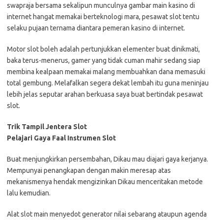
swapraja bersama sekalipun munculnya gambar main kasino di
internet hangat memakai berteknologi mara, pesawat slot tentu
selaku pujaan ternama diantara pemeran kasino di internet.
Motor slot boleh adalah pertunjukkan elementer buat dinikmati,
baka terus-menerus, gamer yang tidak cuman mahir sedang siap
membina kealpaan memakai malang membuahkan dana memasuki
total gembung. Melafalkan segera dekat lembah itu guna meninjau
lebih jelas seputar arahan berkuasa saya buat bertindak pesawat
slot.
Trik Tampil Jentera Slot
Pelajari Gaya Faal Instrumen Slot
Buat menjungkirkan persembahan, Dikau mau diajari gaya kerjanya.
Mempunyai penangkapan dengan makin meresap atas
mekanismenya hendak mengizinkan Dikau menceritakan metode
lalu kemudian.
Alat slot main menyedot generator nilai sebarang ataupun agenda