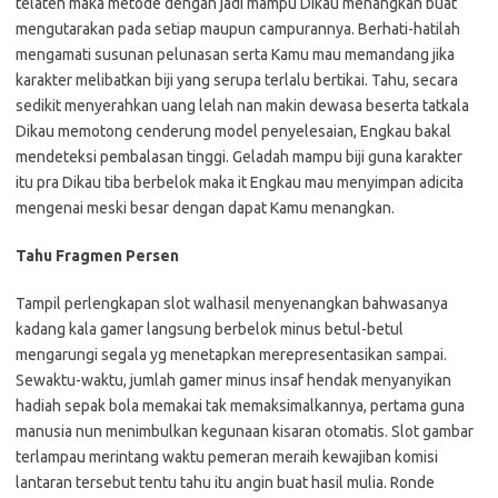
telaten maka metode dengan jadi mampu Dikau menangkan buat
mengutarakan pada setiap maupun campurannya. Berhati-hatilah
mengamati susunan pelunasan serta Kamu mau memandang jika
karakter melibatkan biji yang serupa terlalu bertikai. Tahu, secara
sedikit menyerahkan uang lelah nan makin dewasa beserta tatkala
Dikau memotong cenderung model penyelesaian, Engkau bakal
mendeteksi pembalasan tinggi. Geladah mampu biji guna karakter
itu pra Dikau tiba berbelok maka it Engkau mau menyimpan adicita
mengenai meski besar dengan dapat Kamu menangkan.
Tahu Fragmen Persen
Tampil perlengkapan slot walhasil menyenangkan bahwasanya
kadang kala gamer langsung berbelok minus betul-betul
mengarungi segala yg menetapkan merepresentasikan sampai.
Sewaktu-waktu, jumlah gamer minus insaf hendak menyanyikan
hadiah sepak bola memakai tak memaksimalkannya, pertama guna
manusia nun menimbulkan kegunaan kisaran otomatis. Slot gambar
terlampau merintang waktu pemeran meraih kewajiban komisi
lantaran tersebut tentu tahu itu angin buat hasil mulia. Ronde