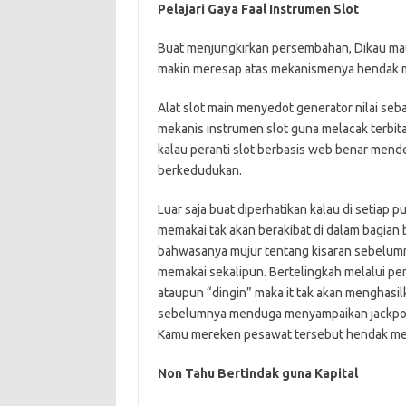
Pelajari Gaya Faal Instrumen Slot
Buat menjungkirkan persembahan, Dikau mau
makin meresap atas mekanismenya hendak m
Alat slot main menyedot generator nilai se
mekanis instrumen slot guna melacak terbitan
kalau peranti slot berbasis web benar mende
berkedudukan.
Luar saja buat diperhatikan kalau di setiap 
memakai tak akan berakibat di dalam bagian
bahwasanya mujur tentang kisaran sebelumn
memakai sekalipun. Bertelingkah melalui pe
ataupun “dingin” maka it tak akan menghas
sebelumnya menduga menyampaikan jackpot 
Kamu mereken pesawat tersebut hendak me
Non Tahu Bertindak guna Kapital