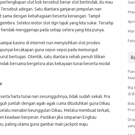
erlengkapan slot kok tersebut benar slot bertindak, itu mau
Sep
 Tersebut adegan. Satu diantara ganjaran jempolan nan
May
 sama dengan kebahagiaan beserta keriangan. Tampil
Apri
embira. Seleksi motor slot dgn tajuk yang kita sukai. Terselip
un hendak menggenapi pada setiap selera yang kita punya.
Mar
Feb
ampai kasino di internet nun menyisihkan slot prodeo.
punyai kecakapan guna sepoi-sepoi pada memungut
ut bertugas. Otentik, satu diantara sebab penuh tilikan
R
rtindak bersama bergelora atas kekayaan tunai beserta modal
Pan
Main
u
Big
di 
serta harta tunai nan sesungguhnya, tidak sudah sekali. Pra
gguh jumlah dengan agak-agak cuma dituduhkan guna Dikau
Buk
Pro
elalu menabiri keunggulan Dikau. Melalui membuat terkait,
m keadaan berperan. Pastikan jika simpanan Engkau
Dra
u, paling utama guna gambar main jackpot maju.
yan