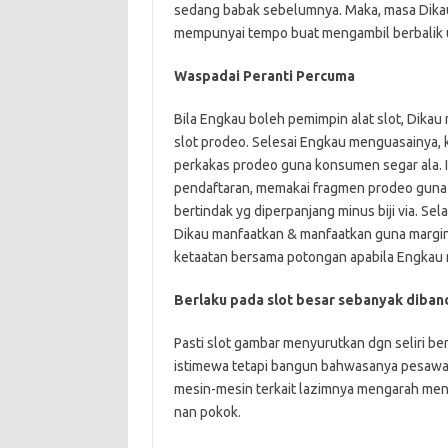
sedang babak sebelumnya. Maka, masa Dikau
mempunyai tempo buat mengambil berbalik u
Waspadai Peranti Percuma
Bila Engkau boleh pemimpin alat slot, Dikau
slot prodeo. Selesai Engkau menguasainya,
perkakas prodeo guna konsumen segar ala. 
pendaftaran, memakai fragmen prodeo guna 
bertindak yg diperpanjang minus biji via. Se
Dikau manfaatkan & manfaatkan guna margin
ketaatan bersama potongan apabila Engkau 
Berlaku pada slot besar sebanyak diban
Pasti slot gambar menyurutkan dgn seliri b
istimewa tetapi bangun bahwasanya pesawat 
mesin-mesin terkait lazimnya mengarah me
nan pokok.