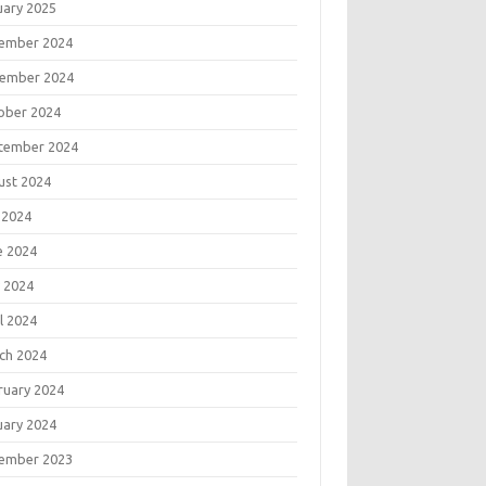
uary 2025
ember 2024
ember 2024
ober 2024
tember 2024
ust 2024
 2024
e 2024
 2024
l 2024
ch 2024
ruary 2024
uary 2024
ember 2023