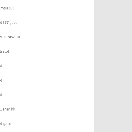
ompa303
ot777 gacor
IVE DRAW HK
di slot
ot
ot
ot
luaran hk
ot gacor