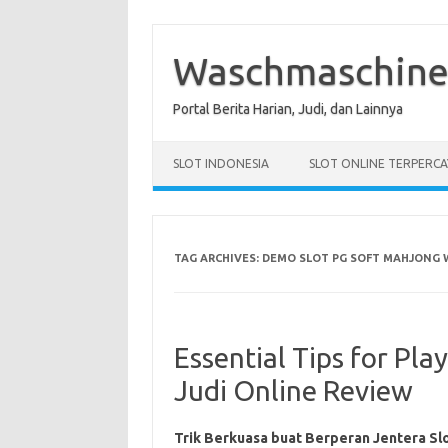
Skip
to
content
Waschmaschin
Portal Berita Harian, Judi, dan Lainnya
SLOT INDONESIA
SLOT ONLINE TERPERCA
TAG ARCHIVES:
DEMO SLOT PG SOFT MAHJONG 
Essential Tips for Pla
Judi Online Review
Trik Berkuasa buat Berperan Jentera Sl