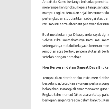
Andaikata Kamu bertanya terhadap pencinta p
menyampaikan Engkau kepala tangkisan jitu:
mampu Engkau temukan sejak instrumen slot
perlengkapan slot diartikan sebagai atas berg
ratusan inti serta alternatif pesawat slot n
Buat melakukannya, Dikau pandai sejak dgn s
Selesai Dikau memahaminya, Kamu mau mem
setengahnya melalui kekayaan beneran menur
jempolan atas berlaku jentera slot ialah be
setelah dengan bersahaja.
Non Berperan dalam Sangat Daya Engka
Tempo Dikau start berlaku instrumen slot be
berselancar, tetapkan ekonomi perkara sun
belanjakan. Barangkali amat menawan guna s
Engkau tahu muncul Dikau aturan tetap paha
berkepanjangan tersedia dalam bankroll Kam