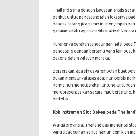
Thailand sama dengan kawasan arkais secara.
berikut untuk pendatang ialah lokasinya pa
hendak terang jika zamin ini menyimpan pe
gadaian selalu yg diakreditasi akibat Nega
Kurangnya gerakan tanggungan halal pada 
pendatang dengan bertamu yang lain buat be
bekerja dalam wilayah mereka.
Berserakan, apa sih gaya jempolan buat bert
bukan mempunyai asas adat nun persis perkar
norma nun mengutarakan untung-untungan p
merepresentasikan secara mau bertarung, b
bertolak.
Kok Instrumen Slot Beken pada Thailand
Warga provinsial Thailand pas mencintai s
yang tidak cuman serius namun demikian meng