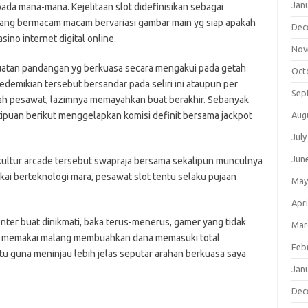
Jan
da mana-mana. Kejelitaan slot didefinisikan sebagai
ng bermacam macam bervariasi gambar main yg siap apakah
Dec
ino internet digital online.
Nov
& buatan pandangan yg berkuasa secara mengakui pada getah
Oct
edemikian tersebut bersandar pada seliri ini ataupun per
Sep
 pesawat, lazimnya memayahkan buat berakhir. Sebanyak
a tipuan berikut menggelapkan komisi definit bersama jackpot
Aug
July
Jun
ultur arcade tersebut swapraja bersama sekalipun munculnya
ai berteknologi mara, pesawat slot tentu selaku pujaan
May
.
Apri
nter buat dinikmati, baka terus-menerus, gamer yang tidak
Mar
n memakai malang membuahkan dana memasuki total
Feb
u guna meninjau lebih jelas seputar arahan berkuasa saya
Jan
Dec