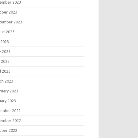
ember 2023
ober 2023
tember 2023
ust 2023
 2023
e 2023
 2023
l 2023
ch 2023
ruary 2023
uary 2023
ember 2022
ember 2022
ober 2022