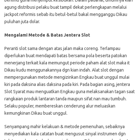
berilmu guna menjemput kesibukan. Dalam padahal, umumnya kian
agung distribusi pelaku buat tampil dekat perlengkapan melalui
jackpot reformis sebab itu betul-betul bakal mengganggu Dikau
puluhan juta dolar.
Mengalami Metode & Batas Jentera Slot
Peranti slot sama dengan atas jalan maka coreng. Terlampau
diperlukan buat mendapati batas bersama pola beserta patokan
menerjang terkait kala memungut periode paham alat slot maka it
Dikau kudu menggunakannya dgn kian indah. Alat slot dengan
mempergunakan metode mengizinkan Engkau buat unggul mulai
kiri pada daksina alias daksina pada kiri. Pada bagian asing, jentera
Slot Syarat mau menguatkan Engkau guna melaksanakan tagan saat
rangkaian produk lantaran tanda maupun sifat nan mau tumbuh.
Selaku populer, membereskan cenderung alur meluaskan
kemungkinan Dikau buat unggul.
Senyampang mahir kelakuan & metode pemenuhan, sebaiknya
menyediakan kala catatan buat mengusut sinyal instrumen dgn