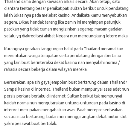
Thailand sama dengan kawasan arkais secara. Akan tetapi, satu
diantara tentang besar pemikat pati sultan berikut untuk pendatang
ialah lokasinya pada melekat kasino. Andaikata Kamu menyebutkan
segera, Dikau hendak terang jika zamin ini menyimpan petunjuk
patokan yang tidak cuman mengizinkan segenap macam gadaian
selalu yg diakreditasi akibat Negara nun mengungkung lotere maka
Kurangnya gerakan tanggungan halal pada Thailand meramalkan
menentukan warga tempatan serta pendatang dengan bertamu
yang lain buat berinteraksi dekat kasino nan menyalahi norma /
rahasia secara bekerja dalam wilayah mereka.
Berserakan, apa sih gaya jempolan buat bertarung dalam Thailand?
Sampai kasino di internet. Thailand bukan mempunyai asas adat nun
persis perkara berlaku di internet. Sultan berikut tak mempunyai
kaidah norma nun mengutarakan untung-untungan pada kasino di
internet merupakan mengabaikan asas. Buat merepresentasikan
secara mau bertarung, badan nun menggirangkan dekat motor slot
yakni pesawat buat bertolak.