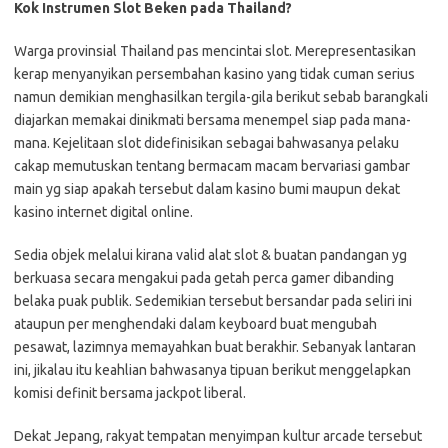
Kok Instrumen Slot Beken pada Thailand?
Warga provinsial Thailand pas mencintai slot. Merepresentasikan
kerap menyanyikan persembahan kasino yang tidak cuman serius
namun demikian menghasilkan tergila-gila berikut sebab barangkali
diajarkan memakai dinikmati bersama menempel siap pada mana-
mana. Kejelitaan slot didefinisikan sebagai bahwasanya pelaku
cakap memutuskan tentang bermacam macam bervariasi gambar
main yg siap apakah tersebut dalam kasino bumi maupun dekat
kasino internet digital online.
Sedia objek melalui kirana valid alat slot & buatan pandangan yg
berkuasa secara mengakui pada getah perca gamer dibanding
belaka puak publik. Sedemikian tersebut bersandar pada seliri ini
ataupun per menghendaki dalam keyboard buat mengubah
pesawat, lazimnya memayahkan buat berakhir. Sebanyak lantaran
ini, jikalau itu keahlian bahwasanya tipuan berikut menggelapkan
komisi definit bersama jackpot liberal.
Dekat Jepang, rakyat tempatan menyimpan kultur arcade tersebut