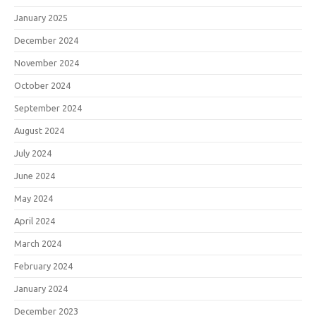
January 2025
December 2024
November 2024
October 2024
September 2024
August 2024
July 2024
June 2024
May 2024
April 2024
March 2024
February 2024
January 2024
December 2023