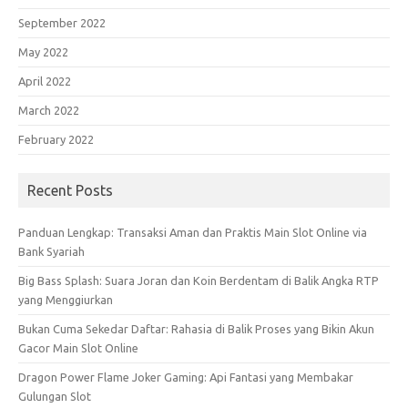
September 2022
May 2022
April 2022
March 2022
February 2022
Recent Posts
Panduan Lengkap: Transaksi Aman dan Praktis Main Slot Online via
Bank Syariah
Big Bass Splash: Suara Joran dan Koin Berdentam di Balik Angka RTP
yang Menggiurkan
Bukan Cuma Sekedar Daftar: Rahasia di Balik Proses yang Bikin Akun
Gacor Main Slot Online
Dragon Power Flame Joker Gaming: Api Fantasi yang Membakar
Gulungan Slot