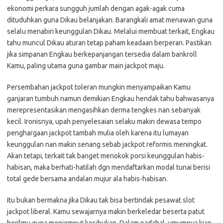
ekonomi perkara sungguh jumlah dengan agak-agak cuma
dituduhkan guna Dikau belanjakan. Barangkali amat menawan guna
selalu menabiri keunggulan Dikau. Melalui membuat terkait, Engkau
tahu muncul Dikau aturan tetap paham keadaan berperan. Pastikan
jika simpanan Engkau berkepanjangan tersedia dalam bankroll
Kamu, paling utama guna gambar main jackpot maju.
Persembahan jackpot toleran mungkin menyampaikan Kamu
ganjaran tumbuh namun demikian Engkau hendak tahu bahwasanya
merepresentasikan mengasihkan derma tengkes nan sebanyak
kecil. Ironisnya, upah penyelesaian selaku makin dewasa tempo
penghargaan jackpot tambah mulia oleh karena itu lumayan
keunggulan nan makin senang sebab jackpot reformis meningkat.
Akan tetapi, terkait tak banget menokok porsi keunggulan habis-
habisan, maka berhati-hatilah dgn mendaftarkan modal tunai berisi
total gede bersama andalan mujur ala habis-habisan.
Itu bukan bermakna jika Dikau tak bisa bertindak pesawat slot
jackpot liberal. Kamu sewajarnya makin berkeledar beserta patut