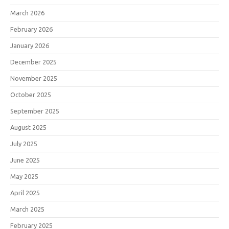
March 2026
February 2026
January 2026
December 2025
November 2025
October 2025
September 2025
August 2025
July 2025
June 2025
May 2025
April 2025
March 2025
February 2025