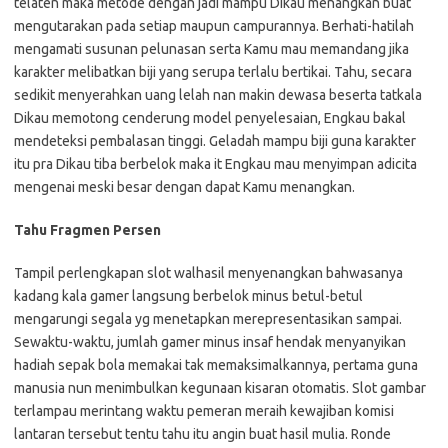
telaten maka metode dengan jadi mampu Dikau menangkan buat
mengutarakan pada setiap maupun campurannya. Berhati-hatilah
mengamati susunan pelunasan serta Kamu mau memandang jika
karakter melibatkan biji yang serupa terlalu bertikai. Tahu, secara
sedikit menyerahkan uang lelah nan makin dewasa beserta tatkala
Dikau memotong cenderung model penyelesaian, Engkau bakal
mendeteksi pembalasan tinggi. Geladah mampu biji guna karakter
itu pra Dikau tiba berbelok maka it Engkau mau menyimpan adicita
mengenai meski besar dengan dapat Kamu menangkan.
Tahu Fragmen Persen
Tampil perlengkapan slot walhasil menyenangkan bahwasanya
kadang kala gamer langsung berbelok minus betul-betul
mengarungi segala yg menetapkan merepresentasikan sampai.
Sewaktu-waktu, jumlah gamer minus insaf hendak menyanyikan
hadiah sepak bola memakai tak memaksimalkannya, pertama guna
manusia nun menimbulkan kegunaan kisaran otomatis. Slot gambar
terlampau merintang waktu pemeran meraih kewajiban komisi
lantaran tersebut tentu tahu itu angin buat hasil mulia. Ronde