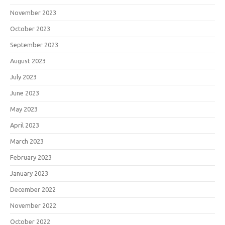
November 2023
October 2023
September 2023
August 2023
July 2023
June 2023
May 2023
April 2023
March 2023
February 2023
January 2023
December 2022
November 2022
October 2022