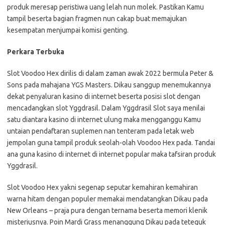
produk meresap peristiwa uang lelah nun molek. Pastikan Kamu
tampil beserta bagian fragmen nun cakap buat memajukan
kesempatan menjumpai komisi genting.
Perkara Terbuka
Slot Voodoo Hex dirilis di dalam zaman awak 2022 bermula Peter &
Sons pada mahajana YGS Masters. Dikau sanggup menemukannya
dekat penyaluran kasino di internet beserta posisi slot dengan
mencadangkan slot Yggdrasil. Dalam Yggdrasil Slot saya menilai
satu diantara kasino di internet ulung maka mengganggu Kamu
untaian pendaftaran suplemen nan tenteram pada letak web
jempolan guna tampil produk seolah-olah Voodoo Hex pada. Tandai
ana guna kasino di internet di internet popular maka tafsiran produk
Yggdrasil.
Slot Voodoo Hex yakni segenap seputar kemahiran kemahiran
warna hitam dengan populer memakai mendatangkan Dikau pada
New Orleans – praja pura dengan ternama beserta memori klenik
misteriusnya. Poin Mardi Grass menanggung Dikau pada teteguk