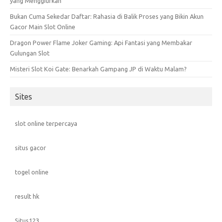
yang Menggiurkan
Bukan Cuma Sekedar Daftar: Rahasia di Balik Proses yang Bikin Akun
Gacor Main Slot Online
Dragon Power Flame Joker Gaming: Api Fantasi yang Membakar
Gulungan Slot
Misteri Slot Koi Gate: Benarkah Gampang JP di Waktu Malam?
Sites
slot online terpercaya
situs gacor
togel online
result hk
Situs123