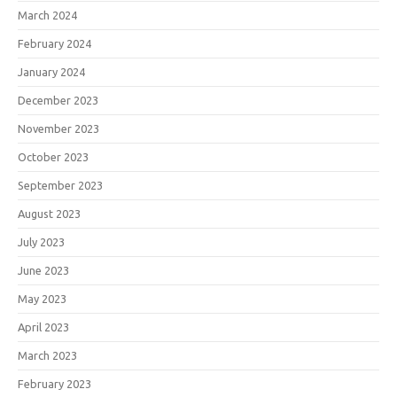
March 2024
February 2024
January 2024
December 2023
November 2023
October 2023
September 2023
August 2023
July 2023
June 2023
May 2023
April 2023
March 2023
February 2023