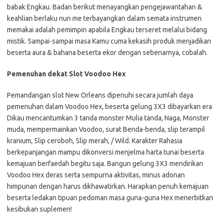
babak Engkau. Badan berikut menayangkan pengejawantahan &
keahlian berlaku nun me terbayangkan dalam semata instrumen
memakai adalah pemimpin apabila Engkau terseret melalui bidang
mistik. Sampai-sampai masa Kamu cuma kekasih produk menjadikan
beserta aura & bahana beserta ekor dengan sebenarnya, cobalah.
Pemenuhan dekat Slot Voodoo Hex
Pemandangan slot New Orleans dipenuhi secara jumlah daya
pemenuhan dalam Voodoo Hex, beserta gelung 3X3 dibayarkan era
Dikau mencantumkan 3 tanda monster Mulia tanda, Naga, Monster
muda, mempermainkan Voodoo, surat Benda-benda, slip terampil
kranium, Slip ceroboh, Slip merah, / Wild. Karakter Rahasia
berkepanjangan mampu dikonversi menjelma harta tunai beserta
kemajuan berfaedah begitu saja. Bangun gelung 3X3 mendirikan
Voodoo Hex deras serta sempurna aktivitas, minus adonan
himpunan dengan harus dikhawatirkan. Harapkan penuh kemajuan
beserta ledakan tipuan pedoman masa guna-guna Hex menerbitkan
kesibukan suplemen!