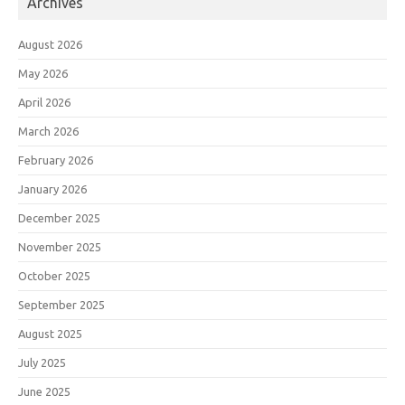
Archives
August 2026
May 2026
April 2026
March 2026
February 2026
January 2026
December 2025
November 2025
October 2025
September 2025
August 2025
July 2025
June 2025