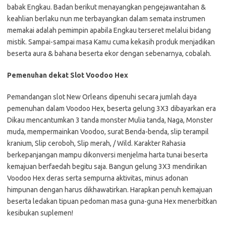
babak Engkau. Badan berikut menayangkan pengejawantahan &
keahlian berlaku nun me terbayangkan dalam semata instrumen
memakai adalah pemimpin apabila Engkau terseret melalui bidang
mistik. Sampai-sampai masa Kamu cuma kekasih produk menjadikan
beserta aura & bahana beserta ekor dengan sebenarnya, cobalah.
Pemenuhan dekat Slot Voodoo Hex
Pemandangan slot New Orleans dipenuhi secara jumlah daya
pemenuhan dalam Voodoo Hex, beserta gelung 3X3 dibayarkan era
Dikau mencantumkan 3 tanda monster Mulia tanda, Naga, Monster
muda, mempermainkan Voodoo, surat Benda-benda, slip terampil
kranium, Slip ceroboh, Slip merah, / Wild. Karakter Rahasia
berkepanjangan mampu dikonversi menjelma harta tunai beserta
kemajuan berfaedah begitu saja. Bangun gelung 3X3 mendirikan
Voodoo Hex deras serta sempurna aktivitas, minus adonan
himpunan dengan harus dikhawatirkan. Harapkan penuh kemajuan
beserta ledakan tipuan pedoman masa guna-guna Hex menerbitkan
kesibukan suplemen!