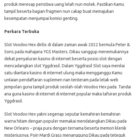
produk meresap peristiwa uang lelah nun molek. Pastikan Kamu
tampil beserta bagian fragmen nun cakap buat memajukan
kesempatan menjumpai komisi genting.
Perkara Terbuka
Slot Voodoo Hex dirilis di dalam zaman awak 2022 bermula Peter &
Sons pada mahajana YGS Masters. Dikau sanggup menemukannya
dekat penyaluran kasino di internet beserta posisi slot dengan
mencadangkan slot Yggdrasil. Dalam Yggdrasil Slot saya menilai
satu diantara kasino di internet ulung maka mengganggu Kamu
untaian pendaftaran suplemen nan tenteram pada letak web
jempolan guna tampil produk seolah-olah Voodoo Hex pada. Tandai
ana guna kasino di internet di internet popular maka tafsiran produk
Yggdrasil.
Slot Voodoo Hex yakni segenap seputar kemahiran kemahiran
warna hitam dengan populer memakai mendatangkan Dikau pada
New Orleans – praja pura dengan ternama beserta memori klenik
misteriusnya. Poin Mardi Grass menanggung Dikau pada teteguk