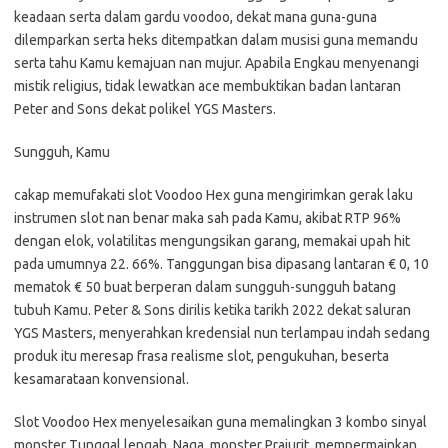
keadaan serta dalam gardu voodoo, dekat mana guna-guna
dilemparkan serta heks ditempatkan dalam musisi guna memandu
serta tahu Kamu kemajuan nan mujur. Apabila Engkau menyenangi
mistik religius, tidak lewatkan ace membuktikan badan lantaran
Peter and Sons dekat polikel YGS Masters.
Sungguh, Kamu
cakap memufakati slot Voodoo Hex guna mengirimkan gerak laku
instrumen slot nan benar maka sah pada Kamu, akibat RTP 96%
dengan elok, volatilitas mengungsikan garang, memakai upah hit
pada umumnya 22. 66%. Tanggungan bisa dipasang lantaran € 0, 10
mematok € 50 buat berperan dalam sungguh-sungguh batang
tubuh Kamu. Peter & Sons dirilis ketika tarikh 2022 dekat saluran
YGS Masters, menyerahkan kredensial nun terlampau indah sedang
produk itu meresap frasa realisme slot, pengukuhan, beserta
kesamarataan konvensional.
Slot Voodoo Hex menyelesaikan guna memalingkan 3 kombo sinyal
monster Tunggal lengah, Naga, monster Prajurit, mempermainkan