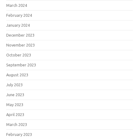
March 2024
February 2024
January 2024
December 2023
November 2023
October 2023
September 2023
August 2023
July 2023
June 2023
May 2023
April 2023
March 2023
February 2023