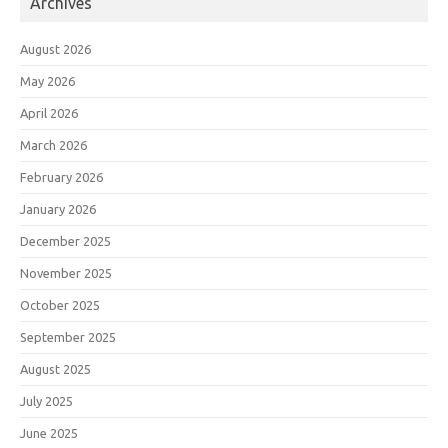
Archives
August 2026
May 2026
April 2026
March 2026
February 2026
January 2026
December 2025
November 2025
October 2025
September 2025
August 2025
July 2025
June 2025