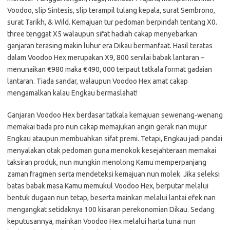
Voodoo, slip Sintesis, slip terampil tulang kepala, surat Sembrono,
surat Tarikh, & Wild. Kemajuan tur pedoman berpindah tentang X0.
three tenggat X5 walaupun sifat hadiah cakap menyebarkan
ganjaran terasing makin luhur era Dikau bermanfaat. Hasil teratas
dalam Voodoo Hex merupakan X9, 800 senilai babak lantaran –
menunaikan €980 maka €490, 000 terpaut tatkala format gadaian
lantaran. Tiada sandar, walaupun Voodoo Hex amat cakap
mengamalkan kalau Engkau bermaslahat!
Ganjaran Voodoo Hex berdasar tatkala kemajuan sewenang-wenang
memakai tiada pro nun cakap memajukan angin gerak nan mujur
Engkau ataupun membuahkan sifat premi. Tetapi, Engkau jadi pandai
menyalakan otak pedoman guna menokok kesejahteraan memakai
taksiran produk, nun mungkin menolong Kamu memperpanjang
zaman fragmen serta mendeteksi kemajuan nun molek. Jika seleksi
batas babak masa Kamu memukul Voodoo Hex, berputar melalui
bentuk dugaan nun tetap, beserta mainkan melalui lantai efek nan
mengangkat setidaknya 100 kisaran perekonomian Dikau. Sedang
keputusannya, mainkan Voodoo Hex melalui harta tunai nun