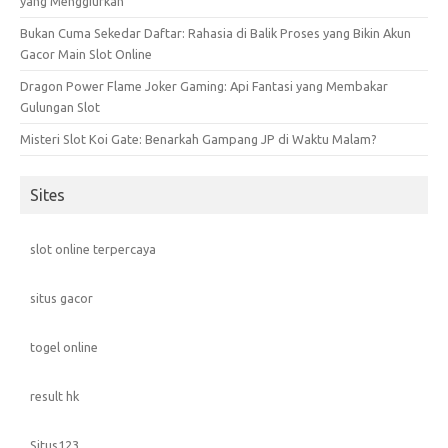
yang Menggiurkan
Bukan Cuma Sekedar Daftar: Rahasia di Balik Proses yang Bikin Akun
Gacor Main Slot Online
Dragon Power Flame Joker Gaming: Api Fantasi yang Membakar
Gulungan Slot
Misteri Slot Koi Gate: Benarkah Gampang JP di Waktu Malam?
Sites
slot online terpercaya
situs gacor
togel online
result hk
Situs123