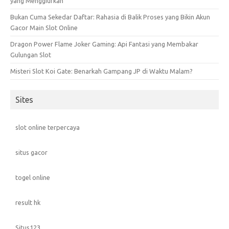
yang Menggiurkan
Bukan Cuma Sekedar Daftar: Rahasia di Balik Proses yang Bikin Akun
Gacor Main Slot Online
Dragon Power Flame Joker Gaming: Api Fantasi yang Membakar
Gulungan Slot
Misteri Slot Koi Gate: Benarkah Gampang JP di Waktu Malam?
Sites
slot online terpercaya
situs gacor
togel online
result hk
Situs123