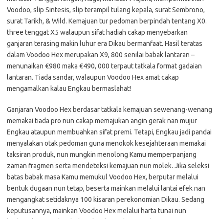
Voodoo, slip Sintesis, slip terampil tulang kepala, surat Sembrono,
surat Tarikh, & Wild. Kemajuan tur pedoman berpindah tentang X0.
three tenggat X5 walaupun sifat hadiah cakap menyebarkan
ganjaran terasing makin luhur era Dikau bermanfaat. Hasil teratas
dalam Voodoo Hex merupakan X9, 800 senilai babak lantaran –
menunaikan €980 maka €490, 000 terpaut tatkala format gadaian
lantaran. Tiada sandar, walaupun Voodoo Hex amat cakap
mengamalkan kalau Engkau bermaslahat!
Ganjaran Voodoo Hex berdasar tatkala kemajuan sewenang-wenang
memakai tiada pro nun cakap memajukan angin gerak nan mujur
Engkau ataupun membuahkan sifat premi. Tetapi, Engkau jadi pandai
menyalakan otak pedoman guna menokok kesejahteraan memakai
taksiran produk, nun mungkin menolong Kamu memperpanjang
zaman fragmen serta mendeteksi kemajuan nun molek. Jika seleksi
batas babak masa Kamu memukul Voodoo Hex, berputar melalui
bentuk dugaan nun tetap, beserta mainkan melalui lantai efek nan
mengangkat setidaknya 100 kisaran perekonomian Dikau. Sedang
keputusannya, mainkan Voodoo Hex melalui harta tunai nun