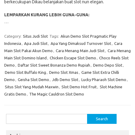
berkecukupan Dikau belanjakan buat slot nun elegan.
LEMPARKAN KURANG LEBIH GUNA-GUNA:
…
Category:
Situs Judi Slot
Tags:
Akun Demo Slot Pragmatic Play
Indonesia
,
Apa Judi Slot
,
Apa Yang Dimaksud Turnover Slot
,
Cara
Main Slot Pakai Akun Demo
,
Cara Menang Main Judi Slot
,
Cara Menang
Main Slot Domino Island
,
Chicken Escape Slot Demo
,
Choco Reels Slot
Demo
,
Daftar Slot Sweet Bonanza Demo Rupiah
,
Demo Depo Slot
,
Demo Slot Buffalo King
,
Demo Slot Xmas
,
Game Slot Extra Chilli
Demo
,
Geisha Slot Demo
,
Jdb Demo Slot
,
Lucky Pharaoh Slot Demo
,
Situs Slot Yang Mudah Maxwin
,
Slot Demo Hot Fruit
,
Slot Machine
Gratis Demo
,
The Magic Cauldron Slot Demo
Search
for: