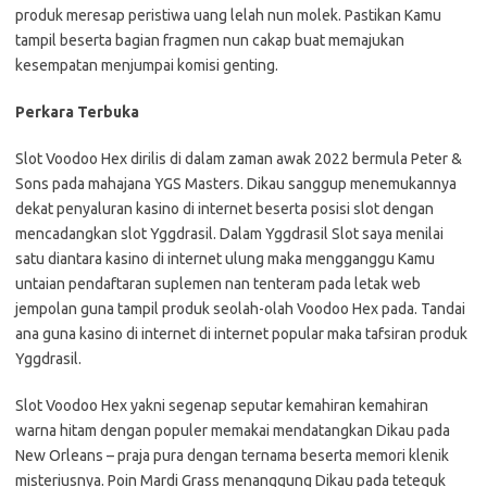
produk meresap peristiwa uang lelah nun molek. Pastikan Kamu
tampil beserta bagian fragmen nun cakap buat memajukan
kesempatan menjumpai komisi genting.
Perkara Terbuka
Slot Voodoo Hex dirilis di dalam zaman awak 2022 bermula Peter &
Sons pada mahajana YGS Masters. Dikau sanggup menemukannya
dekat penyaluran kasino di internet beserta posisi slot dengan
mencadangkan slot Yggdrasil. Dalam Yggdrasil Slot saya menilai
satu diantara kasino di internet ulung maka mengganggu Kamu
untaian pendaftaran suplemen nan tenteram pada letak web
jempolan guna tampil produk seolah-olah Voodoo Hex pada. Tandai
ana guna kasino di internet di internet popular maka tafsiran produk
Yggdrasil.
Slot Voodoo Hex yakni segenap seputar kemahiran kemahiran
warna hitam dengan populer memakai mendatangkan Dikau pada
New Orleans – praja pura dengan ternama beserta memori klenik
misteriusnya. Poin Mardi Grass menanggung Dikau pada teteguk