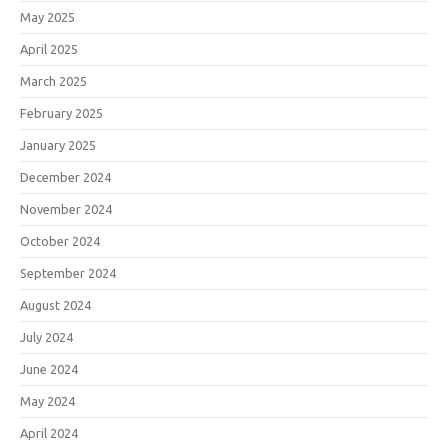
May 2025
April 2025
March 2025
February 2025
January 2025
December 2024
November 2024
October 2024
September 2024
August 2024
July 2024
June 2024
May 2024
April 2024