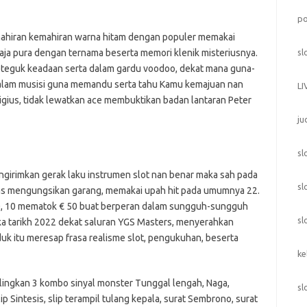
p
mahiran kemahiran warna hitam dengan populer memakai
ja pura dengan ternama beserta memori klenik misteriusnya.
sl
teguk keadaan serta dalam gardu voodoo, dekat mana guna-
dalam musisi guna memandu serta tahu Kamu kemajuan nan
L
igius, tidak lewatkan ace membuktikan badan lantaran Peter
ju
sl
girimkan gerak laku instrumen slot nan benar maka sah pada
sl
itas mengungsikan garang, memakai upah hit pada umumnya 22.
 0, 10 mematok € 50 buat berperan dalam sungguh-sungguh
sl
ika tarikh 2022 dekat saluran YGS Masters, menyerahkan
uk itu meresap frasa realisme slot, pengukuhan, beserta
ke
ingkan 3 kombo sinyal monster Tunggal lengah, Naga,
sl
 Sintesis, slip terampil tulang kepala, surat Sembrono, surat