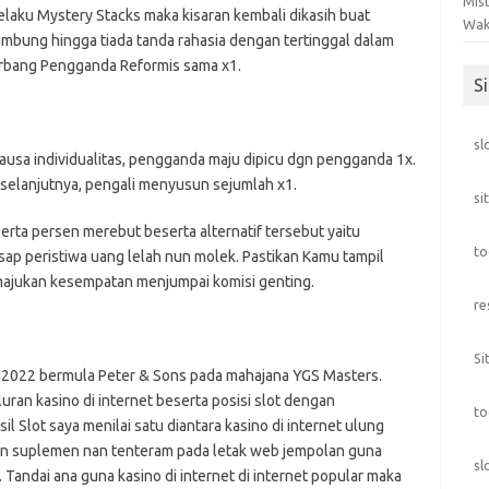
Mis
aku Mystery Stacks maka kisaran kembali dikasih buat
Wak
ambung hingga tiada tanda rahasia dengan tertinggal dalam
erbang Pengganda Reformis sama x1.
S
sl
ausa individualitas, pengganda maju dipicu dgn pengganda 1x.
 selanjutnya, pengali menyusun sejumlah x1.
si
ta persen merebut beserta alternatif tersebut yaitu
to
ap peristiwa uang lelah nun molek. Pastikan Kamu tampil
majukan kesempatan menjumpai komisi genting.
re
Si
k 2022 bermula Peter & Sons pada mahajana YGS Masters.
n kasino di internet beserta posisi slot dengan
to
 Slot saya menilai satu diantara kasino di internet ulung
n suplemen nan tenteram pada letak web jempolan guna
sl
Tandai ana guna kasino di internet di internet popular maka