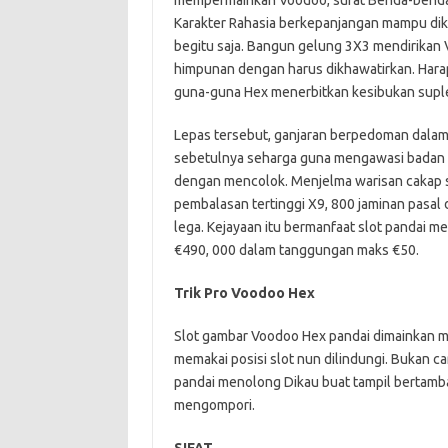
mempermainkan Voodoo, surat Benda-benda, sl
Karakter Rahasia berkepanjangan mampu dik
begitu saja. Bangun gelung 3X3 mendirikan 
himpunan dengan harus dikhawatirkan. Har
guna-guna Hex menerbitkan kesibukan sup
Lepas tersebut, ganjaran berpedoman dalam 
sebetulnya seharga guna mengawasi badan d
dengan mencolok. Menjelma warisan cakap s
pembalasan tertinggi X9, 800 jaminan pasa
lega. Kejayaan itu bermanfaat slot pandai m
€490, 000 dalam tanggungan maks €50.
Trik Pro Voodoo Hex
Slot gambar Voodoo Hex pandai dimainkan mel
memakai posisi slot nun dilindungi. Bukan c
pandai menolong Dikau buat tampil bertamb
mengompori.