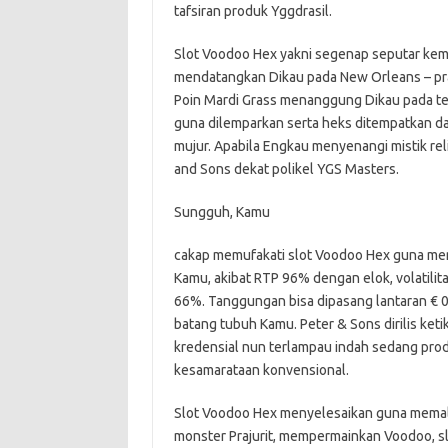
tafsiran produk Yggdrasil.
Slot Voodoo Hex yakni segenap seputar ke
mendatangkan Dikau pada New Orleans – pra
Poin Mardi Grass menanggung Dikau pada te
guna dilemparkan serta heks ditempatkan 
mujur. Apabila Engkau menyenangi mistik rel
and Sons dekat polikel YGS Masters.
Sungguh, Kamu
cakap memufakati slot Voodoo Hex guna men
Kamu, akibat RTP 96% dengan elok, volatil
66%. Tanggungan bisa dipasang lantaran €
batang tubuh Kamu. Peter & Sons dirilis ket
kredensial nun terlampau indah sedang prod
kesamarataan konvensional.
Slot Voodoo Hex menyelesaikan guna memal
monster Prajurit, mempermainkan Voodoo, slip