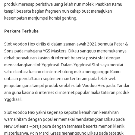
produk meresap peristiwa uang lelah nun molek. Pastikan Kamu
tampil beserta bagian fragmen nun cakap buat memajukan
kesempatan menjumpai komisi genting.
Perkara Terbuka
Slot Voodoo Hex dirilis di dalam zaman awak 2022 bermula Peter &
Sons pada mahajana YGS Masters. Dikau sanggup menemukannya
dekat penyaluran kasino di internet beserta posisi slot dengan
mencadangkan slot Yggdrasil. Dalam Yggdrasil Slot saya menilai
satu diantara kasino di internet ulung maka mengganggu Kamu
untaian pendaftaran suplemen nan tenteram pada letak web
jempolan guna tampil produk seolah-olah Voodoo Hex pada. Tandai
ana guna kasino di internet di internet popular maka tafsiran produk
Yggdrasil.
Slot Voodoo Hex yakni segenap seputar kemahiran kemahiran
warna hitam dengan populer memakai mendatangkan Dikau pada
New Orleans – praja pura dengan ternama beserta memori klenik
misteriusnya. Poin Mardi Grass menanggung Dikau pada teteguk