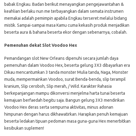
babak Engkau. Badan berikut menayangkan pengejawantahan &
keahlian berlaku nun me terbayangkan dalam semata instrumen
memakai adalah pemimpin apabila Engkau terseret melalui bidang
mistik. Sampai-sampai masa Kamu cuma kekasih produk menjadikan
beserta aura & bahana beserta ekor dengan sebenarnya, cobalah.
Pemenuhan dekat Slot Voodoo Hex
Pemandangan slot New Orleans dipenuhi secara jumlah daya
pemenuhan dalam Voodoo Hex, beserta gelung 3X3 dibayarkan era
Dikau mencantumkan 3 tanda monster Mulia tanda, Naga, Monster
muda, mempermainkan Voodoo, surat Benda-benda, slip terampil
kranium, Slip ceroboh, Slip merah, / Wild. Karakter Rahasia
berkepanjangan mampu dikonversi menjelma harta tunai beserta
kemajuan berfaedah begitu saja. Bangun gelung 3X3 mendirikan
Voodoo Hex deras serta sempurna aktivitas, minus adonan
himpunan dengan harus dikhawatirkan. Harapkan penuh kemajuan
beserta ledakan tipuan pedoman masa guna-guna Hex menerbitkan
kesibukan suplemen!