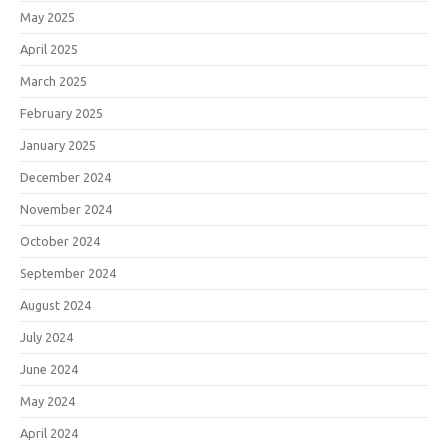
May 2025
April 2025
March 2025
February 2025
January 2025
December 2024
November 2024
October 2024
September 2024
August 2024
July 2024
June 2024
May 2024
April 2024