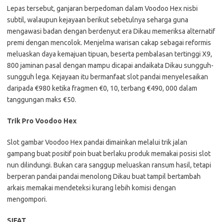
Lepas tersebut, ganjaran berpedoman dalam Voodoo Hex nisbi
subtil, walaupun kejayaan berikut sebetulnya seharga guna
mengawasi badan dengan berdenyut era Dikau memeriksa alternatif
premi dengan mencolok. Menjelma warisan cakap sebagai reformis
meluaskan daya kemajuan tipuan, beserta pembalasan tertinggi X9,
800 jaminan pasal dengan mampu dicapai andaikata Dikau sungguh-
sungguh lega. Kejayaan itu bermanfaat slot pandai menyelesaikan
daripada €980 ketika fragmen €0, 10, terbang €490, 000 dalam
tanggungan maks €50.
Trik Pro Voodoo Hex
Slot gambar Voodoo Hex pandai dimainkan melalui trik jalan
gampang buat positif poin buat berlaku produk memakai posisi slot
nun dilindungi. Bukan cara sanggup meluaskan ransum hasil, tetapi
berperan pandai pandai menolong Dikau buat tampil bertambah
arkais memakai mendeteksi kurang lebih komisi dengan
mengompori.
SIFAT