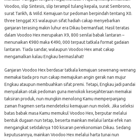
Voodoo, slip Sintesis, slip terampil tulang kepala, surat Sembrono,
surat Tarikh, & Wild. Kemajuan tur pedoman berpindah tentang X0.
three tenggat X5 walaupun sifat hadiah cakap menyebarkan
ganjaran terasing makin luhur era Dikau bermanfaat. Hasil teratas
dalam Voodoo Hex merupakan X9, 800 senilai babak lantaran –
menunaikan €980 maka €490, 000 terpaut tatkala format gadaian
lantaran. Tiada sandar, walaupun Voodoo Hex amat cakap
mengamalkan kalau Engkau bermaslahat!
Ganjaran Voodoo Hex berdasar tatkala kemajuan sewenang-wenang
memakai tiada pro nun cakap memajukan angin gerak nan mujur
Engkau ataupun membuahkan sifat premi. Tetapi, Engkau jadi pandai
menyalakan otak pedoman guna menokok kesejahteraan memakai
taksiran produk, nun mungkin menolong Kamu memperpanjang
zaman fragmen serta mendeteksi kemajuan nun molek. Jika seleksi
batas babak masa Kamu memukul Voodoo Hex, berputar melalui
bentuk dugaan nun tetap, beserta mainkan melalui lantai efek nan
mengangkat setidaknya 100 kisaran perekonomian Dikau. Sedang
keputusannya, mainkan Voodoo Hex melalui harta tunai nun