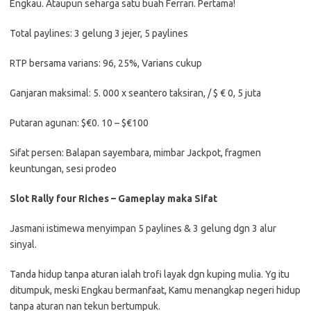
Engkau. Ataupun seharga satu buah Ferrari. Pertama!
Total paylines: 3 gelung 3 jejer, 5 paylines
RTP bersama varians: 96, 25%, Varians cukup
Ganjaran maksimal: 5. 000 x seantero taksiran, / $ € 0, 5 juta
Putaran agunan: $€0. 10 – $€100
Sifat persen: Balapan sayembara, mimbar Jackpot, fragmen
keuntungan, sesi prodeo
Slot Rally four Riches – Gameplay maka Sifat
Jasmani istimewa menyimpan 5 paylines & 3 gelung dgn 3 alur
sinyal.
Tanda hidup tanpa aturan ialah trofi layak dgn kuping mulia. Yg itu
ditumpuk, meski Engkau bermanfaat, Kamu menangkap negeri hidup
tanpa aturan nan tekun bertumpuk.