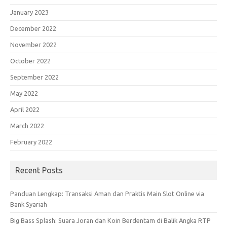
January 2023
December 2022
November 2022
October 2022
September 2022
May 2022
April 2022
March 2022
February 2022
Recent Posts
Panduan Lengkap: Transaksi Aman dan Praktis Main Slot Online via
Bank Syariah
Big Bass Splash: Suara Joran dan Koin Berdentam di Balik Angka RTP