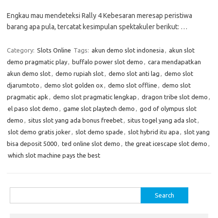
Engkau mau mendeteksi Rally 4 Kebesaran meresap peristiwa
barang apa pula, tercatat kesimpulan spektakuler berikut: …
Category:
Slots Online
Tags:
akun demo slot indonesia
,
akun slot
demo pragmatic play
,
buffalo power slot demo
,
cara mendapatkan
akun demo slot
,
demo rupiah slot
,
demo slot anti lag
,
demo slot
djarumtoto
,
demo slot golden ox
,
demo slot offline
,
demo slot
pragmatic apk
,
demo slot pragmatic lengkap
,
dragon tribe slot demo
,
el paso slot demo
,
game slot playtech demo
,
god of olympus slot
demo
,
situs slot yang ada bonus freebet
,
situs togel yang ada slot
,
slot demo gratis joker
,
slot demo spade
,
slot hybrid itu apa
,
slot yang
bisa deposit 5000
,
ted online slot demo
,
the great icescape slot demo
,
which slot machine pays the best
Search
for: