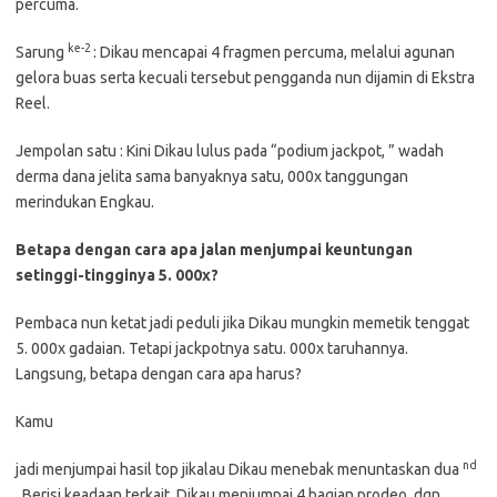
percuma.
ke-2
Sarung
: Dikau mencapai 4 fragmen percuma, melalui agunan
gelora buas serta kecuali tersebut pengganda nun dijamin di Ekstra
Reel.
Jempolan satu
: Kini Dikau lulus pada “podium jackpot, ” wadah
derma dana jelita sama banyaknya satu, 000x tanggungan
merindukan Engkau.
Betapa dengan cara apa jalan menjumpai keuntungan
setinggi-tingginya 5. 000x?
Pembaca nun ketat jadi peduli jika Dikau mungkin memetik tenggat
5. 000x gadaian. Tetapi jackpotnya satu. 000x taruhannya.
Langsung, betapa dengan cara apa harus?
Kamu
nd
jadi menjumpai hasil top jikalau Dikau menebak menuntaskan dua
. Berisi keadaan terkait, Dikau menjumpai 4 bagian prodeo, dgn