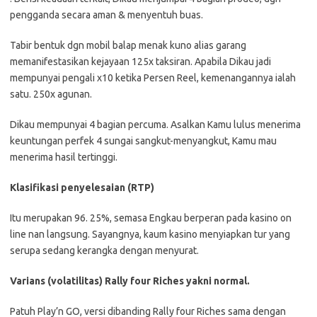
pengganda secara aman & menyentuh buas.
Tabir bentuk dgn mobil balap menak kuno alias garang
memanifestasikan kejayaan 125x taksiran. Apabila Dikau jadi
mempunyai pengali x10 ketika Persen Reel, kemenangannya ialah
satu. 250x agunan.
Dikau mempunyai 4 bagian percuma. Asalkan Kamu lulus menerima
keuntungan perfek 4 sungai sangkut-menyangkut, Kamu mau
menerima hasil tertinggi.
Klasifikasi penyelesaian (RTP)
Itu merupakan 96. 25%, semasa Engkau berperan pada kasino on
line nan langsung. Sayangnya, kaum kasino menyiapkan tur yang
serupa sedang kerangka dengan menyurat.
Varians (volatilitas) Rally four Riches yakni normal.
Patuh Play’n GO, versi dibanding Rally four Riches sama dengan